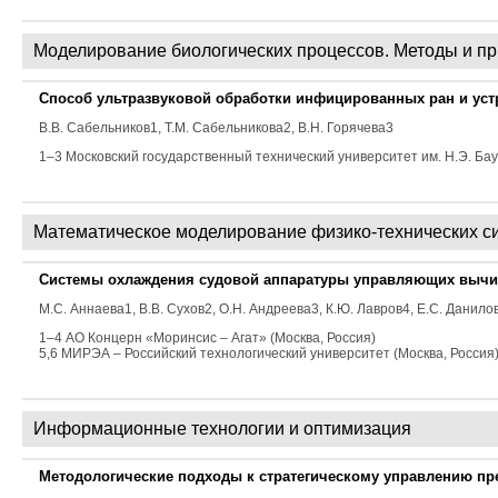
Моделирование биологических процессов. Методы и п
Способ ультразвуковой обработки инфицированных ран и уст
В.В. Сабельников
1
, Т.М. Сабельникова
2
, В.Н. Горячева
3
1–3 Московский государственный технический университет им. Н.Э. Бау
Математическое моделирование физико-технических с
Системы охлаждения судовой аппаратуры управляющих выч
М.С. Аннаева
1
, В.В. Сухов
2
, О.Н. Андреева
3
, К.Ю. Лавров
4
, Е.С. Данило
1–4 АО Концерн «Моринсис – Агат» (Москва, Россия)
5,6 МИРЭА – Российский технологический университет (Москва, Россия
Информационные технологии и оптимизация
Методологические подходы к стратегическому управлению п