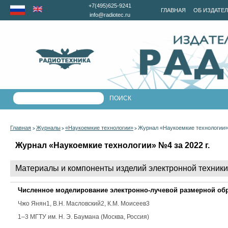
+7(495)625-9241
ГЛАВНАЯ
ОБ ИЗДАТЕ
info@radiotec.ru
Главная
Журналы
«Наукоемкие технологии»
Журнал «Наукоемкие технологии» 
>
>
>
Журнал «Наукоемкие технологии» №4 за 2022 г.
Материалы и компоненты изделий электронной техники
Численное моделирование электронно-лучевой размерной об
Чжо Янян
1
, В.Н. Масловский
2
, К.М. Моисеев
3
1–3 МГТУ им. Н. Э. Баумана (Москва, Россия)