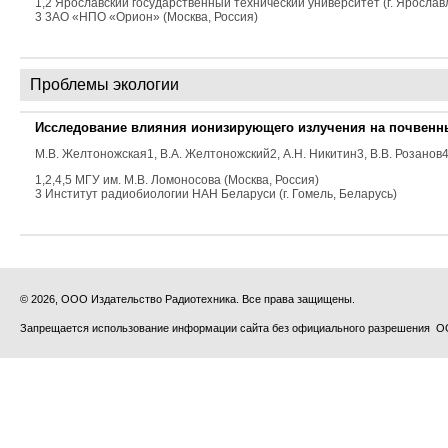
1,2 Ярославский государственный технический университет (г. Ярославл
3 3АО «НПО «Орион» (Москва, Россия)
Проблемы экологии
Исследование влияния ионизирующего излучения на почвен
М.В. Желтоножская
1
, В.А. Желтоножский
2
, А.Н. Никитин
3
, В.В. Розанов
1,2,4,5 МГУ им. М.В. Ломоносова (Москва, Россия)
3 Институт радиобиологии НАН Беларуси (г. Гомель, Беларусь)
© 2026, ООО Издательство Радиотехника. Все права защищены.
Запрещается использование информации сайта без официального разрешения О