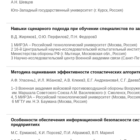
А.Н. Шевцов
Юго-Западный государственный университет (г. Курск, Россия)
Навыки сценарного подхода при обучении специалистов по з
В.Д. Жиряков
1
, О.Ю. Перфилов
2
, П.Н. Федоров
3
1 МИРЭА – Российский технологический университет (Москва, Россия)
2 16-й Центральный научно-исследовательский испытательный инстит
Министерства обороны РФ (г. Мытищи, Московская обл., Россия)
3 Научно-исследовательский центр Военной академии связи (Санкт-Пет
Методика оценивания эффективности стохастических алгорит
А.Ф. Уласень
1
, И.Л. Жбанов
2
, А.В. Клюев
3
,
Е.Г. Андрианова
4
, С.Г. Даев
1–3 Военная академия войсковой противовоздушной обороны Вооруж
им. Маршала Советского Союза А.М. Василевского (г. Смоленск, Россия
4, 5 МИРЭА – Российский технологический университет (Москва, Россия
6 МГТУ им. Н.Э. Баумана (Москва, Россия)
Особенности обеспечения информационной безопасности си
предприятиях
М.С. Ермаков
1
, К.И. Порсев
2
, П.И. Абрамов
3
, В.П. Марин
4