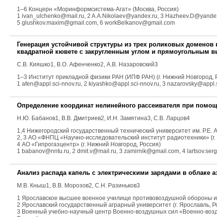
1–6 Концерн «Моринформсистема-Агат» (Москва, Россия)
1 ivan_ulchenko@mail.ru, 2 A.A.Nikolaev@yandex.ru, 3 Hazheev.D@yandex
5 glushkov.maxim@gmail.com, 6 workBelkanov@gmail.com
Генерация устойчивой структуры из трех роликовых доменов
квадратной кювете с закругленным углом и прямоугольным в
С.В. Кияшко
1
, В.О. Афенченко
2
, А.В. Назаровский
3
1–3 Институт прикладной физики РАН (ИПФ РАН) (г. Нижний Новгород, 
1 afen@appl.sci-nnov.ru, 2 kiyashko@appl.sci-nnov.ru, 3 nazarovsky@appl.
Определение координат нелинейного рассеивателя при помощ
Н.Ю. Бабанов
1
, В.В. Дмитриев
2
, И.Н. Замятина
3
, С.В. Ларцов
4
1,4 Нижегородский государственный технический университет им. Р.Е. А
2, 3 АО «ФНПЦ «Научно-исследовательский институт радиотехники» (г.
4 АО «Гипрогазцентр» (г. Нижний Новгород, Россия)
1 babanov@nntu.ru, 2 dmit.v@mail.ru, 3 zamirnik@gmail.com, 4 lartsov.se
Анализ распада капель с электрическими зарядами в облаке а
М.В. Кныш
1
,
В.В. Морозов
2,
С.Н. Разиньков
3
1 Ярославское высшее военное училище противовоздушной обороны им.
2 Ярославский государственный аграрный университет (г. Ярославль, Р
3 Военный учебно-научный центр Военно-воздушных сил «Военно-воздуш