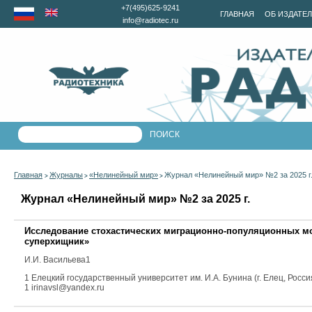
+7(495)625-9241
ГЛАВНАЯ
ОБ ИЗДАТЕ
info@radiotec.ru
Главная
Журналы
«Нелинейный мир»
Журнал «Нелинейный мир» №2 за 2025 г
>
>
>
Журнал «Нелинейный мир» №2 за 2025 г.
Исследование стохастических миграционно-популяционных мо
суперхищник»
И.И. Васильева
1
1 Елецкий государственный университет им. И.А. Бунина (г. Елец, Росси
1 irinavsl@yandex.ru