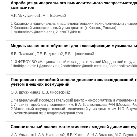
Апробация универсального вычислительного экспресс-метода
композитов
А.Р. Мухутдинов
1
, М.Г. Ефимов
2
1 Казанский национальный исследовательский технологический универси
2 Казанский инновационный университет (г. Казань, Россия)
1 muhutdinov@rambler.ru, 2 jero07@bk.ru
Модель машинного обучения для классификации музыкальны
Д.В. Плаксин
1
, Т.Е. Бадокина
2
, Е.В. Щенникова
3
1–3 ФГБОУ ВО «Национальный исследовательский Мордовский государст
1dmitriy.plaksin1@yandex.ru; 2badokinate@math.mrsu.ru; 3schennikova8
Построение нелинейной модели движения железнодорожной те
учетом внешних возмущений
О.В. Дружинина
1
, Е.В. Лисовский
2
1 Федеральный исследовательский центр «Информатика и управление»
1 Институт проблем управления им. В.А. Трапезникова РАН (Москва, Ро
2 Московский государственный технический университет им. Н.Э. Баум
1 ovdruzh@mail.ru; 2 levgenijv@gmail.com
Сравнительный анализ математических моделей динамики су
И.А. Ульченко
1
, А.А. Николаев
2
, Д.В. Хажеев
3
, Н.А Волков
4
, М.С. Глушко