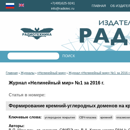
+7(495)625-9241
ГЛАВНАЯ
ОБ ИЗДАТЕ
info@radiotec.ru
Главная
Журналы
«Нелинейный мир»
Журнал «Нелинейный мир» №1 за 2016 г
>
>
>
Журнал «Нелинейный мир» №1 за 2016 г.
Статья в номере:
Формирование кремний-углеродных доменов на кри
Ключевые слова:
углеродное покрытие
СВЧ-плазма
кремний
плазмохи
Авторы: