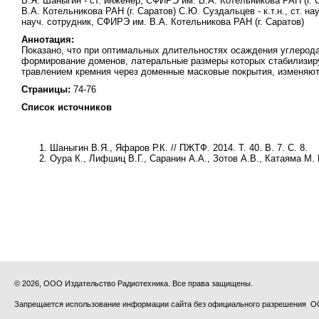
В.Я. Шаныгин - ст. инженер, СФИРЭ им. В.А. Котельникова РАН (г. Са
В.А. Котельникова РАН (г. Саратов) С.Ю. Суздальцев - к.т.н., ст. н
науч. сотрудник, СФИРЭ им. В.А. Котельникова РАН (г. Саратов)
Аннотация:
Показано, что при оптимальных длительностях осаждения углерод
формирование доменов, латеральные размеры которых стабилизиру
травлением кремния через доменные масковые покрытия, изменяютс
Страницы:
74-76
Список источников
Шаныгин В.Я., Яфаров Р.К.
// ПЖТФ. 2014. Т. 40. В. 7. С. 8.
Оура К., Лифшиц В.Г., Саранин А.А., Зотов А.В., Катаяма М.
© 2026, ООО Издательство Радиотехника. Все права защищены.
Запрещается использование информации сайта без официального разрешения О