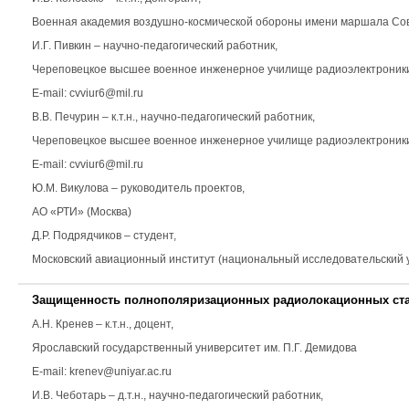
Военная академия воздушно-космической обороны имени маршала Советск
И.Г. Пивкин
– научно-педагогический работник,
Череповецкое высшее военное инженерное училище радиоэлектроник
E-mail: cvviur6@mil.ru
В.В. Печурин
– к.т.н., научно-педагогический работник,
Череповецкое высшее военное инженерное училище радиоэлектроник
E-mail: cvviur6@mil.ru
Ю.М. Викулова
– руководитель проектов,
АО «РТИ» (Москва)
Д.Р. Подрядчиков
– студент,
Московский авиационный институт (национальный исследовательский 
Защищенность полнополяризационных радиолокационных стан
А.Н. Кренев
– к.т.н., доцент,
Ярославский государственный университет им. П.Г. Демидова
E-mail: krenev@uniyar.ac.ru
И.В. Чеботарь
– д.т.н., научно-педагогический работник,