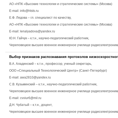
АО «НПК «Высокие технологии и стратегические системы» (Москва)
E-mail: info@htsts.ru
Е.Ф. Лядова
– гл. специалист по качеству,
АО «НПК «Высокие технологии и стратегические системы» (Москва)
E-mail: lenalyadova@yandex.ru
Ю.Н. Гайчук
– к.т.н., научно-педагогический работник,
Череповецкое высшее военное инженерное училище радиоэлектроники E
Выбор признаков распознавания протоколов низкоскоростног
В.А. Аладинский
– к.т.н., профессор, ученый секретарь,
ООО «Специальный Технологический Центр» (Санкт-Петербург)
E-mail: awa2810@yandex.ru
С.В. Кузьминский
– к.т.н., научно-педагогический работник,
Череповецкое высшее военное инженерное училище радиоэлектроник
E-mail: cvviur6@mil.ru
Д.Н. Чубатый
– к.т.н., доцент,
Череповецкое высшее военное инженерное училище радиоэлектроники E