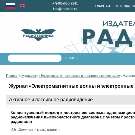
+7(495)625-9241
ГЛАВНАЯ
ОБ ИЗДАТЕ
info@radiotec.ru
Главная
Журналы
«Электромагнитные волны и электронные системы»
Журнал 
>
>
>
Журнал «Электромагнитные волны и электронные с
Активное и пассивное радиовидение
Концептуальный подход к построению системы однопозицион
радиоизлучения высокочастотного диапазона с учетом прос
радиоволн
И.В. Демичев
– к.т.н., доцент,