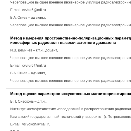
Череповецкое высшее военное инженерное училище радиоэлектроник
E-mail: cvviur6@mil.ru
В.А. Огнев
– адъюнкт,
Череповецкое высшее военное инженерное училище радиоэлектроники E
Метод измерения пространственно-поляризационных параметр
ионосферных радиоволн высокочастотного диапазона
И.В. Демичев
– к.т.н., доцент,
Череповецкое высшее военное инженерное училище радиоэлектроник
E-mail: cvviur6@mil.ru
В.А. Огнев
– адъюнкт,
Череповецкое высшее военное инженерное училище радиоэлектроники E
Метод оценки параметров искусственных магнитоориентиро
В.П. Сивоконь
– д.т.н.,
Институт космофизических исследований и распространения радиово
Камчатский государственный технический университет (г. Петропавлов
E-mail: vsivokon@mail.ru