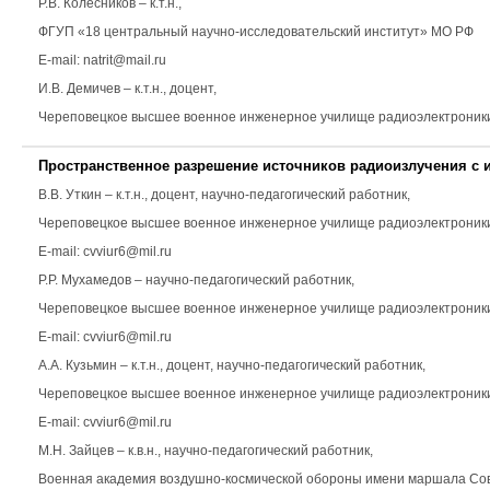
Р.В. Колесников
– к.т.н.,
ФГУП «18 центральный научно-исследовательский институт» МО РФ
E-mail: natrit@mail.ru
И.В. Демичев
– к.т.н., доцент,
Череповецкое высшее военное инженерное училище радиоэлектроники E
Пространственное разрешение источников радиоизлучения с 
В.В. Уткин
– к.т.н., доцент, научно-педагогический работник,
Череповецкое высшее военное инженерное училище радиоэлектроник
E-mail: cvviur6@mil.ru
Р.Р. Мухамедов
– научно-педагогический работник,
Череповецкое высшее военное инженерное училище радиоэлектроник
E-mail: cvviur6@mil.ru
А.А. Кузьмин
– к.т.н., доцент, научно-педагогический работник,
Череповецкое высшее военное инженерное училище радиоэлектроник
E-mail: cvviur6@mil.ru
М.Н. Зайцев
– к.в.н., научно-педагогический работник,
Военная академия воздушно-космической обороны имени маршала Советс