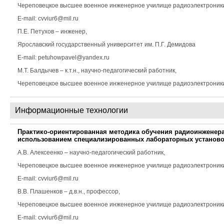
Череповецкое высшее военное инженерное училище радиоэлектроник
E-mail: cvviur6@mil.ru
П.Е. Петухов
– инженер,
Ярославский государственный университет им. П.Г. Демидова
E-mail: petuhowpavel@yandex.ru
М.Т. Балдычев
– к.т.н., научно-педагогический работник,
Череповецкое высшее военное инженерное училище радиоэлектроники E
Информационные технологии
Практико-ориентированная методика обучения радиоинженера
использованием специализированных лабораторных установ
А.В. Алексеенко
– научно-педагогический работник,
Череповецкое высшее военное инженерное училище радиоэлектроник
E-mail: cvviur6@mil.ru
В.В. Плашенков
– д.в.н., профессор,
Череповецкое высшее военное инженерное училище радиоэлектроник
E-mail: cvviur6@mil.ru