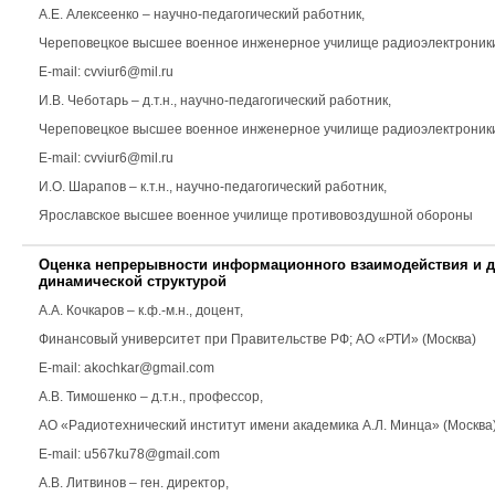
А.Е. Алексеенко
– научно-педагогический работник,
Череповецкое высшее военное инженерное училище радиоэлектроник
E-mail: cvviur6@mil.ru
И.В. Чеботарь
– д.т.н., научно-педагогический работник,
Череповецкое высшее военное инженерное училище радиоэлектроник
E-mail: cvviur6@mil.ru
И.О. Шарапов
– к.т.н., научно-педагогический работник,
Ярославское высшее военное училище противовоздушной обороны
Оценка непрерывности информационного взаимодействия и д
динамической структурой
А.А. Кочкаров
– к.ф.-м.н., доцент,
Финансовый университет при Правительстве РФ; АО «РТИ» (Москва)
E-mail: akochkar@gmail.com
А.В. Тимошенко
– д.т.н., профессор,
АО «Радиотехнический институт имени академика А.Л. Минца» (Москва
E-mail: u567ku78@gmail.com
А.В. Литвинов
– ген. директор,