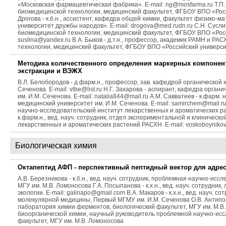
«Московская фармацевтическая фабрика». E-mail: ng@mosfarma.ru Т.П. 
биомедицинской технологии, медицинский факультет, ФГБОУ ВПО «Росси
Дрогова - к.б.н., ассистент, кафедра общей химии, факультет физико-
университет дружбы народов». E-mail: drogova@med.rudn.ru С.Н. Сусли
биомедицинской технологии, медицинский факультет, ФГБОУ ВПО «Росси
suslina@yandex.ru В.А. Быков - д.т.н., профессор, академик РАМН и Р
технологии, медицинский факультет, ФГБОУ ВПО «Российский универс
Методика количественного определения маркерных компонен
экстракции и ВЭЖХ
В.Л. Белобородов - д.фарм.н., профессор, зав. кафедрой органическо
Сеченова. E-mail: vlbe@list.ru Н.Г. Захарова - аспирант, кафедра ор
им. И.М. Сеченова. E-mail: natalia844@mail.ru А.М. Савватеев - к.фарм
медицинский университет им. И.М. Сеченова. E-mail: samirchem@mail.ru
научно-исследовательский институт лекарственных и ароматических рас
к.фарм.н., вед. науч. сотрудник, отдел экспериментальной и клиничес
лекарственных и ароматических растений РАСХН. E-mail: voskoboyniko
Биологическая химия
Октапептид АФП - перспективный пептидный вектор для адрес
А.В. Березникова - к.б.н., вед. науч. сотрудник, проблемная научно-и
МГУ им. М.В. Ломоносова Г.А. Посыпанова - к.х.н., вед. науч. сотрудн
экологии. E-mail: galinapo@gmail.com В.А. Макаров - к.х.н., вед. науч
молекулярной медицины, Первый МГМУ им. И.М. Сеченова О.В. Антипова 
лаборатория химии ферментов, биологический факультет, МГУ им. М.В. Л
биоорганической химии, научный руководитель проблемной научно-ис
факультет, МГУ им. М.В. Ломоносова