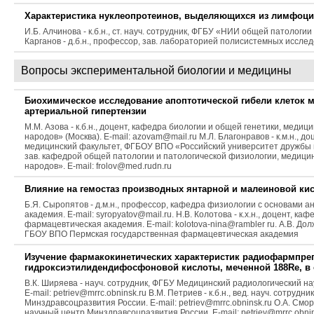
Характеристика нуклеопротеинов, выделяющихся из лимфоци
И.Б. Алчинова - к.б.н., ст. науч. сотрудник, ФГБУ «НИИ общей патологи
Карганов - д.б.н., профессор, зав. лабораторией полисистемных исс
Вопросы экспериментальной биологии и медицины
Биохимическое исследование апоптотической гибели клеток 
артериальной гипертензии
М.М. Азова - к.б.н., доцент, кафедра биологии и общей генетики, мед
народов» (Москва). E-mail: azovam@mail.ru М.Л. Благонравов - к.м.н., 
медицинский факультет, ФГБОУ ВПО «Российский университет дружбы нар
зав. кафедрой общей патологии и патологической физиологии, медици
народов». E-mail: frolov@med.rudn.ru
Влияние на гемостаз производных янтарной и малеиновой ки
Б.Я. Сыропятов - д.м.н., профессор, кафедра физиологии с основами
академия. Е-mail: syropyatov@mail.ru. Н.В. Колотова - к.х.н., доцент,
фармацевтическая академия. Е-mail: kolotova-nina@rambler ru. А.В. До
ГБОУ ВПО Пермская государственная фармацевтическая академия
Изучение фармакокинетических характеристик радиофармпреп
гидроксиэтилидендифосфоновой кислоты, меченной 188Re, в 
В.К. Ширяева - науч. сотрудник, ФГБУ Медицинский радиологический на
E-mail: petriev@mrrc.obninsk.ru В.М. Петриев - к.б.н., вед. науч. сотр
Минздравсоцразвития России. E-mail: petriev@mrrc.obninsk.ru О.А. Смор
научный центр Минздравсоцразвития России. E-mail: petriev@mrrc.obnins