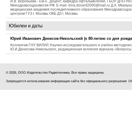
И.В. Воробьева - к.м.н., доцент, кафедра офтальмологии, ГБОУ ДПО 
Минздравсоцразвития РФ. E-mail: Irina.docent2000@mail.ru Д.А. Мерк
медицинская академия последипломного образования Минздравсоцразвит
центром ГУЗ г. Москвы ОКБ ДЗ г. Москвы
Юбилеи и даты
Юрий Иванович Денисов-Никольский (к 80-летию со дня рожд
Коллектив ГНУ ВИЛАР, Научно-исследовательского и учебно-методическ
Ю.И.Денисова-Никольского, редакционная коллегия журнала «Вопросы
© 2026, ООО Издательство Радиотехника. Все права защищены.
Запрещается использование информации сайта без официального разрешения О