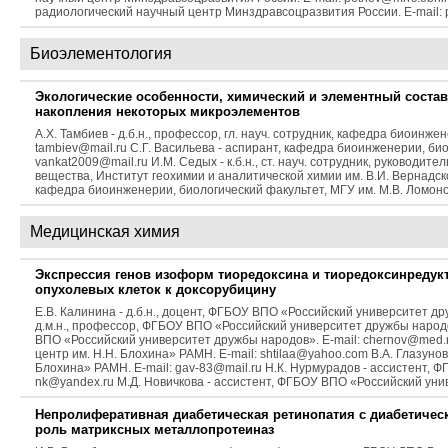
радиологический научный центр Минздравсоцразвития России. E-mail: p
Биоэлементология
Экологические особенности, химический и элементный соста
накопления некоторых микроэлементов
А.Х. Тамбиев - д.б.н., профессор, гл. науч. сотрудник, кафедра биоинже
tambiev@mail.ru С.Г. Васильева - аспирант, кафедра биоинженерии, био
vankat2009@mail.ru И.М. Седых - к.б.н., ст. науч. сотрудник, руковод
вещества, Институт геохимии и аналитической химии им. В.И. Вернадского
кафедра биоинженерии, биологический факультет, МГУ им. М.В. Ломоносова
Медицинская химия
Экспрессия генов изоформ тиоредоксина и тиоредоксинредук
опухолевых клеток к доксорубицину
Е.В. Калинина - д.б.н., доцент, ФГБОУ ВПО «Российский университет дру
д.м.н., профессор, ФГБОУ ВПО «Российский университет дружбы народов
ВПО «Российский университет дружбы народов». E-mail: chernov@med.ru
центр им. Н.Н. Блохина» РАМН. E-mail: shtilaa@yahoo.com В.А. Глазунов
Блохина» РАМН. E-mail: gav-83@mail.ru Н.К. Нурмурадов - ассистент, 
nk@yandex.ru М.Д. Новичкова - ассистент, ФГБОУ ВПО «Российский уни
Непролиферативная диабетическая ретинопатия с диабетичес
роль матриксных металлопротеиназ