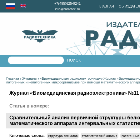
+7(495)625-9241
ГЛАВНАЯ
ОБ ИЗДАТЕ
info@radiotec.ru
Главная
Журналы
«Биомедицинская радиоэлектроника»
Журнал «Биомедицинск
>
>
>
патогенных и непатогенных микроорганизмов при помощи математического аппар
Журнал «Биомедицинская радиоэлектроника» №11 за
Статья в номере:
Сравнительный анализ первичной структуры белк
математического аппарата интервальных статисти
Ключевые слова:
структура сигналов
статистический анализ
патогенные