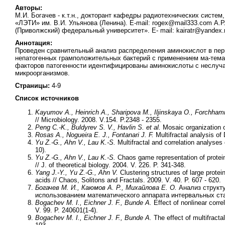
Авторы:
М.И. Богачев - к.т.н., докторант кафедры радиотехнических систе
«ЛЭТИ» им. В.И. Ульянова (Ленина). E-mail: rogex@mail333.com А.Р
(Приволжский) федеральный университет». E- mail: kairatr@yandex.
Аннотация:
Проведен сравнительный анализ распределения аминокислот в пер
непатогенных грамположительных бактерий с применением ма-темат
факторов патогенности идентифицированы аминокислоты с неслуча
микроорганизмов.
Страницы:
4-9
Список источников
Kayumov A., Heinrich A., Sharipova M., Iljinskaya O., Forchha
// Microbiology. 2008. V.154. P.2348 - 2355.
Peng C.-K., Buldyrev S. V., Havlin S. et al.
Mosaic organization 
Rosas A., Nogueira E. J., Fontanari J. F.
Multifractal analysis of
Yu Z.-G., Ahn V., Lau K.-S.
Multifractal and correlation analyse
10).
Yu Z.-G., Ahn V., Lau K.-S.
Chaos game representation of protein
// J. of theoretical biology. 2004. V. 226. P. 341-348.
Yang J.-Y., Yu Z.-G., Ahn V.
Clustering structures of large prote
acids // Chaos, Solitons and Fractals. 2009. V. 40. P. 607 - 620.
Богачев М. И., Каюмов А. Р., Михайлова Е. О.
Анализ структу
использованием математического аппарата интервальных стати
Bogachev M. I., Eichner J. F., Bunde A.
Effect of nonlinear correl
V. 99. P. 240601(1-4).
Bogachev M. I., Eichner J. F., Bunde A.
The effect of multifracta