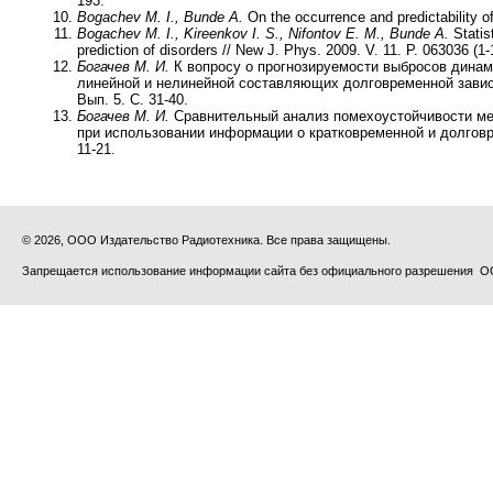
193.
Bogachev M. I., Bunde A.
On the occurrence and predictability o
Bogachev M. I., Kireenkov I. S., Nifontov E. M., Bunde A.
Statist
prediction of disorders // New J. Phys. 2009. V. 11. P. 063036 (1-
Богачев М. И.
К вопросу о прогнозируемости выбросов дина
линейной и нелинейной составляющих долговременной зависим
Вып. 5. С. 31-40.
Богачев М. И.
Сравнительный анализ помехоустойчивости ме
при использовании информации о кратковременной и долговре
11-21.
© 2026, ООО Издательство Радиотехника. Все права защищены.
Запрещается использование информации сайта без официального разрешения О