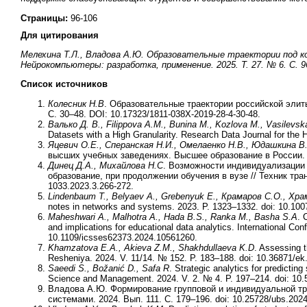
Страницы:
96-106
Для цитирования
Мелехина Т.Л., Владова А.Ю. Образовательные траектории под к
Нейрокомпьютеры: разработка, применение. 2025. Т. 27. № 6. С. 96
Список источников
Колесник Н.В
. Образовательные траектории российской элиты
С. 30–48. DOI: 10.17323/1811-038X-2019-28-4-30-48.
Валько
Д
.
В
., Filippova A.M., Bunina M., Kozlova M., Vasilevsk
Datasets with a High Granularity. Research Data Journal for the
Яцевич О.Е., Сперанская Н.И., Омелаенко Н.В., Юдашкина В
высших учебных заведениях. Высшее образование в России. 20
Динец Д.А., Михайлова Н.С
. Возможности индивидуализации
образование, при продолжении обучения в вузе // Техник транс
1033.2023.3.266-272.
Lindenbaum T., Belyaev A., Grebenyuk E.,
Крамаров
С
.
О
.,
Хра
notes in networks and systems. 2023. P. 1323–1332. doi: 10.10
Maheshwari A., Malhotra A., Hada B.S., Ranka M., Basha S.A
. 
and implications for educational data analytics. International Co
10.1109/icsses62373.2024.10561260.
Khamzatova E.A., Akieva Z.M., Shakhdullaeva K.D
. Assessing t
Resheniya. 2024. V. 11/14. № 152. P. 183–188. doi: 10.36871/ek.
Saeedi S., Božanić D., Safa R
. Strategic analytics for predicti
Science and Management. 2024. V. 2. № 4. P. 197–214. doi: 10
Владова А.Ю. Формирование групповой и индивидуальной тра
системами. 2024. Вып. 111. С. 179–196. doi: 10.25728/ubs.2024