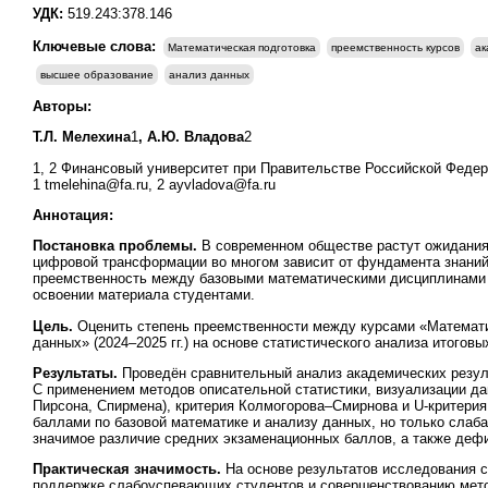
УДК:
519.243:378.146
Ключевые слова:
Математическая подготовка
преемственность курсов
ак
высшее образование
анализ данных
Авторы:
Т.Л. Мелехина
1
, А.Ю. Владова
2
1, 2 Финансовый университет при Правительстве Российской Федер
1 tmelehina@fa.ru, 2 ayvladova@fa.ru
Аннотация:
Постановка проблемы.
В современном обществе растут ожидания
цифровой трансформации во многом зависит от фундамента знаний,
преемственность между базовыми математическими дисциплинами и
освоении материала студентами.
Цель.
Оценить степень преемственности между курсами «Математик
данных» (2024–2025 гг.) на основе статистического анализа итого
Результаты.
Проведён сравнительный анализ академических резуль
С применением методов описательной статистики, визуализации да
Пирсона, Спирмена), критерия Колмогорова–Смирнова и U-критери
баллами по базовой математике и анализу данных, но только слаб
значимое различие средних экзаменационных баллов, а также дефи
Практическая значимость.
На основе результатов исследования 
поддержке слабоуспевающих студентов и совершенствованию мето