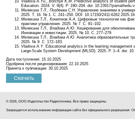
Vladova A.Yu., Borchyk K.M
. Predictive analytics of student 
Education. 2024. V. 9(4). P. 190–204. doi: 10.23917/jramathedu.
Мелехина Т.Л., Поздеева С.Н
. Управление знаниями в универ
2025. Т. 16. № 1. С. 241–250. DOI: 10.17150/2411-6262.2025.16(
Мелехина Т.Л., Кочетков А.А
. Цифровые технологии как фак
практики управления. 2025. № 7. С. 91–102.
Мелехина Т.Л., Владова А.Ю
. Хеширование для обезличиван
Инновации и инвестиции. 2025. № 10. С. 277–279.
Мелехина Т.Л., Владова А.Ю
. Аналитика образовательных тр
2025. № 9. С. 172–183.
Vladova A.Y
. Educational analytics in the learning management 
Large-Scale System Development (MLSD). 2025. P. 1–4. doi: 1
Дата поступления:
15.10.2025
Одобрена после рецензирования:
22.10.2025
Принята к публикации:
30.10.2025
Скачать
© 2026, ООО Издательство Радиотехника. Все права защищены.
Запрещается использование информации сайта без официального разрешения О