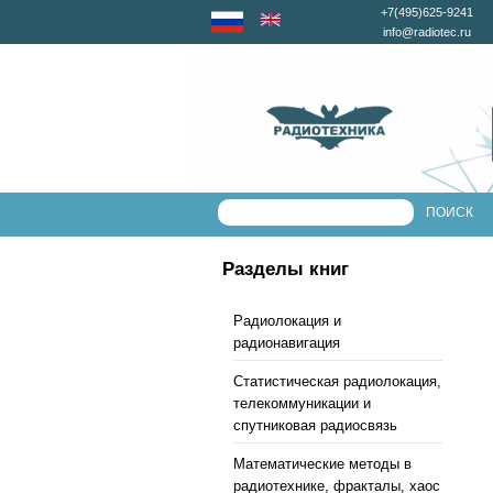
+7(495)625-9241
info@radiotec.ru
Разделы книг
Радиолокация и
радионавигация
Статистическая радиолокация,
телекоммуникации и
спутниковая радиосвязь
Математические методы в
радиотехнике, фракталы, хаос