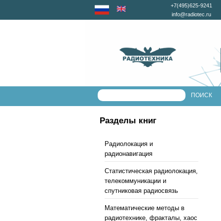
+7(495)625-9241
info@radiotec.ru
Разделы книг
Радиолокация и
радионавигация
Статистическая радиолокация,
телекоммуникации и
спутниковая радиосвязь
Математические методы в
радиотехнике, фракталы, хаос