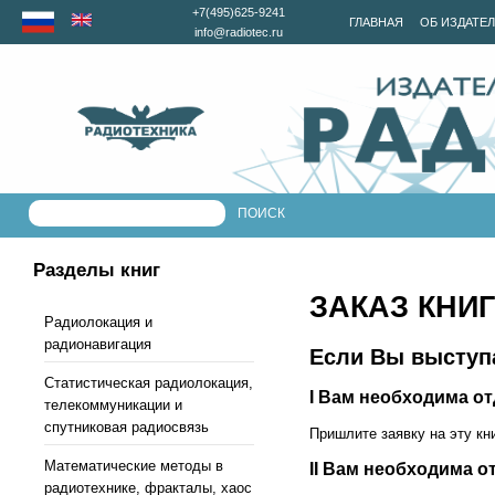
+7(495)625-9241
ГЛАВНАЯ
ОБ ИЗДАТЕ
info@radiotec.ru
Разделы книг
ЗАКАЗ КНИГ
Радиолокация и
радионавигация
Если Вы выступа
Статистическая радиолокация,
I Вам необходима о
телекоммуникации и
спутниковая радиосвязь
Пришлите заявку на эту кн
Математические методы в
II Вам необходима о
радиотехнике, фракталы, хаос