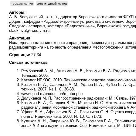
трек движения
амплитудный метод
Авторы:
А. Б. Басукинский - к. т. н., директор Воронежского филиала ФГУП
доцент, кафедра «Радиоэлектронные устройства и системы», Вороне
Сладких - аспирант, кафедра «Радиотехника», Воронежский госуда
sladkihva@ircoc.vrn.ru
Аннотация:
Исследовано влияние скорости вращения, ширины диаграммы напр
радиомониторинга на точность определения местоположения источ
Страницы:
27-34
Список источников
Рембовский А. М., Ашихмин А. В., Козьмин В. А. Радиомонито
Телеком. 2006.
Каталог ИРКОС. 2010. Технические средства радиомониторин
Козьмин В. А., Савельев А. М., Уфаев В. А., Чубов Е. А. С
техника. 2007. № 1. С. 30-38.
www.quad.ru/production/rotator.php
Долуханов М. П. Распространение радиоволн: М.: Связь. 197
Козьмин В. А., Сладких В. А., Мякинин И. С. Математическ
радиоизлучения мобильной станцией радиомониторинга // Ан
Уфаев В. А., Афанасьев В. И., Разиньков С. Н. Оценка коор
поля // Радиотехника. 2003. № 10. С. 71-73.
Куликов А. Н., Лавренков Ю. В., Пономарев Г. А., Сильвинск
зонах // Итоги науки и техники. Сер. Радиотехника. М.: ВИНТИ