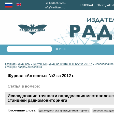
+7(495)625-9241
ГЛАВНАЯ
ОБ ИЗДАТЕ
info@radiotec.ru
Главная
Журналы
«Антенны»
Журнал «Антенны» №2 за 2012 г.
Исследование 
>
>
>
>
станцией радиомониторинга
Журнал «Антенны» №2 за 2012 г.
Статья в номере:
Исследование точности определения местоположе
станцией радиомониторинга
Ключевые слова:
движущаяся станция радиомониторинга
скорость враще