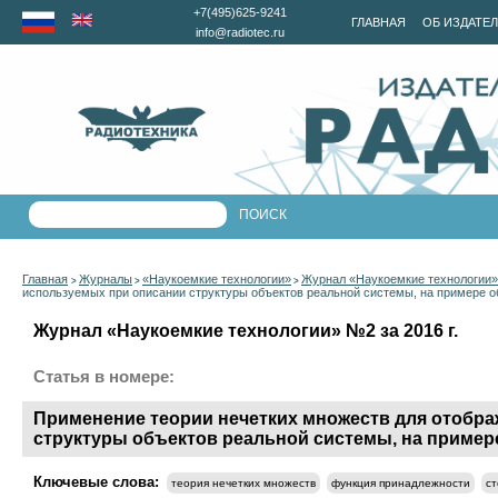
+7(495)625-9241
ГЛАВНАЯ
ОБ ИЗДАТЕ
info@radiotec.ru
Главная
Журналы
«Наукоемкие технологии»
Журнал «Наукоемкие технологии» 
>
>
>
используемых при описании структуры объектов реальной системы, на примере о
Журнал «Наукоемкие технологии» №2 за 2016 г.
Статья в номере:
Применение теории нечетких множеств для отобр
структуры объектов реальной системы, на пример
Ключевые слова:
теория нечетких множеств
функция принадлежности
ст