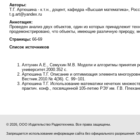
Авторы:
Т.Г. Артюшина - к.т.н., доцент, кафедра «Высшая математика», Росс
t.g.art@yandex.ru
Аннотация:
Проведен анализ двух объектов, один из которых принадлежит техн
продемонстрировано, что объекты, имеющие различную природу, м
Страницы:
66-69
Список источников
Алтунин А.Е., Семухин М.В. Модели и алгоритмы принятия 
университет.2000.352 с.
Артюшина Т.Г. Описание и оптимизация элемента многоуровн
Вестник.2010.№ 4(36). С. 99−101.
Артюшина Т.Г. Использование математики нечетких множест
практич. конф., посвященной 105-летию РЭУ им. Г.В. Плехано
© 2026, ООО Издательство Радиотехника. Все права защищены.
Запрещается использование информации сайта без официального разрешения О