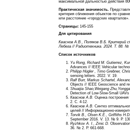
максимальной дальностью действия 800
Практическая значимость.
Представл
критерия сближения объектов по сравн
или расстояние «городских кварталов».
Страницы:
145-155
Для цитирования
Кваснов А.В., Поляков В.Б. Критерий
Лебега // Радиотехника. 2024. Т. 88. № 1
Список источников
Yu Rong, Richard M. Gutierrez, Kum
Advances // IEEE Vehicular techno
Philipp Hügler , Timo Grebner, Chris
sensing letters. 2022. V. 19.
Ralf Burr, Markus Schartel, Alexan
Objects // IEEE Geoscience and re
Shuaijia Shao,Weigang Zhu,Yongga
Detection of Low-Slow-Small UAVs 
Кваснов А.В.
Оценка построения 
2. С. 4-12.
Кваснов А.В.
Синтез оптимальног
целей // Информационно-измерите
Torvik B., Olsen K.E., Griffiths H.D
September 2016. V. 13. № 9. Р. 13
Ryzhkov A. I., Zrnic D.
Observation
36. № 2. Р. 661-668.