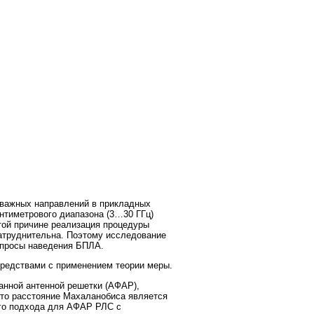
 важных направлений в прикладных
нтиметрового диапазона (3…30 ГГц)
той причине реализация процедуры
атруднительна. Поэтому исследование
опросы наведения БПЛА.
редствами с применением теории меры.
нной антенной решетки (АФАР),
 что расстояние Махаланобиса является
го подхода для АФАР РЛС с