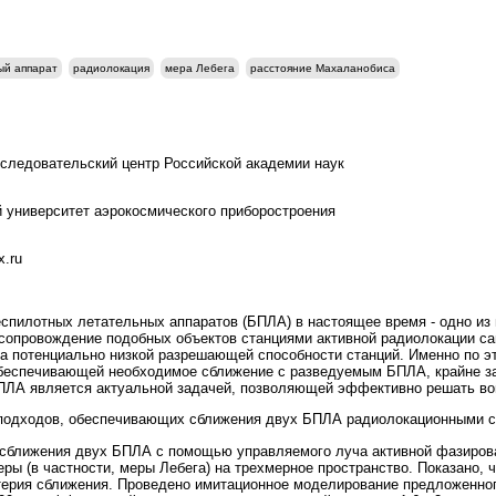
ый аппарат
радиолокация
мера Лебега
расстояние Махаланобиса
следовательский центр Российской академии наук
й университет аэрокосмического приборостроения
x.ru
спилотных летательных аппаратов (БПЛА) в настоящее время - одно из
сопровождение подобных объектов станциями активной радиолокации са
а потенциально низкой разрешающей способности станций. Именно по э
беспечивающей необходимое сближение с разведуемым БПЛА, крайне з
БПЛА является актуальной задачей, позволяющей эффективно решать в
подходов, обеспечивающих сближения двух БПЛА радиолокационными с
 сближения двух БПЛА с помощью управляемого луча активной фазирова
ры (в частности, меры Лебега) на трехмерное пространство. Показано,
терия сближения. Проведено имитационное моделирование предложенно