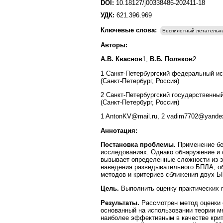
DOI:
10.18127/j00338486-202411-18
УДК:
621.396.969
Ключевые слова:
Беспилотный летательн
Авторы:
А.В. Кваснов
1,
В.Б. Поляков
2
1 Санкт-Петербургский федеральный ис
(Санкт-Петербург, Россия)
2 Санкт-Петербургский государственны
(Санкт-Петербург, Россия)
1 AntonKV@mail.ru, 2 vadim7702@yande
Аннотация:
Постановка проблемы.
Применение бе
исследованиях. Однако обнаружение и 
вызывает определенные сложности из-з
наведения разведывательного БПЛА, о
методов и критериев сближения двух 
Цель.
Выполнить оценку практических 
Результаты.
Рассмотрен метод оценки
основанный на использовании теории ме
наиболее эффективным в качестве кри