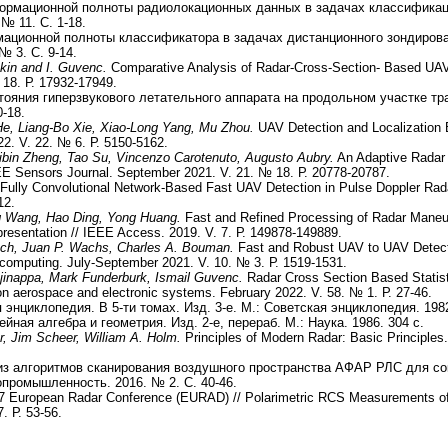
рмационной полноты радиолокационных данных в задачах классификаци
№ 11. С. 1-18.
ционной полноты классификатора в задачах дистанционного зондирова
№ 3. С. 9-14.
kin and I. Guvenc.
Comparative Analysis of Radar-Cross-Section- Based UAV
 18. Р. 17932-17949.
ояния гиперзвукового летательного аппарата на продольном участке тр
0-18.
He, Liang-Bo Xie, Xiao-Long Yang, Mu Zhou.
UAV Detection and Localization 
2. V. 22. № 6. Р. 5150-5162.
ibin Zheng, Tao Su, Vincenzo Carotenuto, Augusto Aubry.
An Adaptive Radar 
EEE Sensors Journal. September 2021. V. 21. № 18. Р. 20778-20787.
Fully Convolutional Network-Based Fast UAV Detection in Pulse Doppler Rad
12.
g Wang, Hao Ding, Yong Huang.
Fast and Refined Processing of Radar Maneuv
presentation // IEEE Access. 2019. V. 7. Р. 149878-149889.
sch, Juan P. Wachs, Charles A. Bouman.
Fast and Robust UAV to UAV Detect
 computing. July-September 2021. V. 10. № 3. Р. 1519-1531.
inappa, Mark Funderburk, Ismail Guvenc.
Radar Cross Section Based Statist
n aerospace and electronic systems. February 2022. V. 58. № 1. Р. 27-46.
 энциклопедия. В 5-ти томах. Изд. 3-е. М.: Советская энциклопедия. 1982
йная алгебра и геометрия. Изд. 2-е, перераб. М.: Наука. 1986. 304 с.
, Jim Scheer, William A. Holm.
Principles of Modern Radar: Basic Principles. 
з алгоритмов сканирования воздушного пространства АФАР РЛС для со
промышленность. 2016. № 2. С. 40-46.
 European Radar Conference (EURAD) // Polarimetric RCS Measurements of
. Р. 53-56.