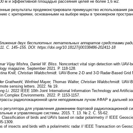
0 м и эффективной площадью рассеяния целей не более 1,6 м2.
енные результаты продемонстрировали преимущество использования ра
ению с критериями, основанными на выборе меры в трехмерном простран
 сближения двух беспилотных летательных аппаратов средствами ради
1. С. 145–155. DOI: https://doi.org/10.18127/j00338486-202411-18
ar Vijay Mishra, Daniel W. Bliss.
Noncontact vital sign detection with UAV-b
logy magazine. September 2021. Р. 118-128.
tina Knill, Christian Waldschmidt.
UAV-Borne 2-D and 3-D Radar-Based Grid 
der Grathwohl, Winfried Mayer, Thomas Walter, Christian Waldschmidt.
UAV-Bo
mote sensing letters. 2022. № 19.
ng Li.
2022 IEEE 10th Joint International Information Technology and Artificia
in Complex Environments. 2022. Р. 1153-1157.
трассы радиолокационной цели неподвижным лучом АФАР в дальней зон
о регулятора для управления движением бортовой радиолокационной с
льные и управляющие системы. 2015. Т. 13. № 2. С. 55-62.
.
Classification of birds and UAVs based on radar polarimetry // IEEE Geosc
05-1309.
s of insects and birds with a polarimetric radar // IEEE Transaction on Geo