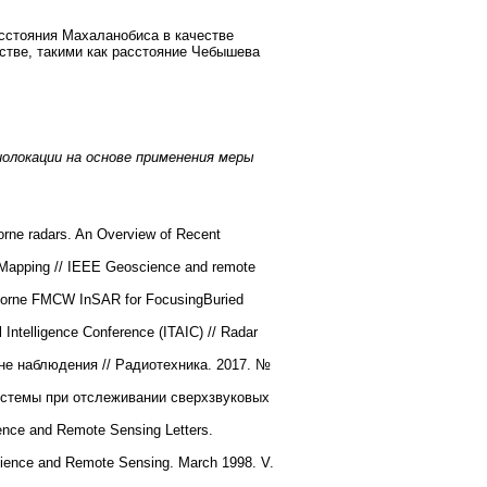
сстояния Махаланобиса в качестве
стве, такими как расстояние Чебышева
олокации на основе применения меры
orne radars. An Overview of Recent
Mapping // IEEE Geoscience and remote
rne FMCW InSAR for FocusingBuried
l Intelligence Conference (ITAIC) // Radar
е наблюдения // Радиотехника. 2017. №
истемы при отслеживании сверхзвуковых
ience and Remote Sensing Letters.
science and Remote Sensing. March 1998. V.