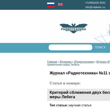
+7(495)625-9241
info@radiotec.ru
Главная
Журналы
«Радиотехника»
Журнал «Р
>
>
>
применения меры Лебега
Журнал «Радиотехника» №11 за
Статья в номере:
Критерий сближения двух бе
меры Лебега
Тип статьи:
научная статья