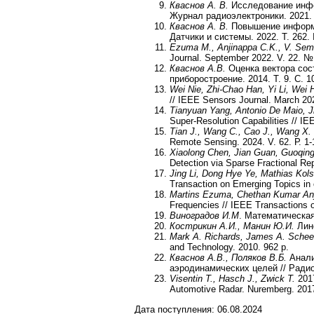
Кваснов А. В.
Исследование инфо
Журнал радиоэлектроники. 2021. 
Кваснов А. В.
Повышение информа
Датчики и системы. 2022. Т. 262. 
Ezuma M., Anjinappa C.K., V. Sem
Journal. September 2022. V. 22. №
Кваснов А.В.
Оценка вектора сост
приборостроение. 2014. Т. 9. С. 1
Wei Nie, Zhi-Chao Han, Yi Li, Wei 
// IEEE Sensors Journal. March 202
Tianyuan Yang, Antonio De Maio, J
Super-Resolution Capabilities // I
Tian J., Wang C., Cao J., Wang X.
Remote Sensing. 2024. V. 62. Р. 1-
Xiaolong Chen, Jian Guan, Guoqin
Detection via Sparse Fractional Re
Jing Li, Dong Hye Ye, Mathias Kol
Transaction on Emerging Topics in
Martins Ezuma, Chethan Kumar Anj
Frequencies // IEEE Transactions o
Виноградов И.М
. Математическая
Кострикин А.И., Манин Ю.И.
Лине
Mark A. Richards, James A. Scheer
and Technology. 2010. 962 p.
Кваснов А.В., Поляков В.Б.
Анали
аэродинамических целей // Радио
Visentin T., Hasch J., Zwick T.
2017
Automotive Radar. Nuremberg. 2017
Дата поступления:
06.08.2024