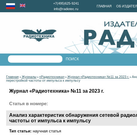
+7(495)625-9241
ГЛАВНАЯ
ОБ ИЗДАТЕ
info@radiotec.ru
Главная
Журналы
«Радиотехника»
Журнал «Радиотехника» №11 за 2023 г.
Ана
>
>
>
>
перестройкой частоты от импульса к импульсу
Журнал «Радиотехника» №11 за 2023 г.
Статья в номере:
Анализ характеристик обнаружения сетевой радио
частоты от импульса к импульсу
Тип статьи:
научная статья