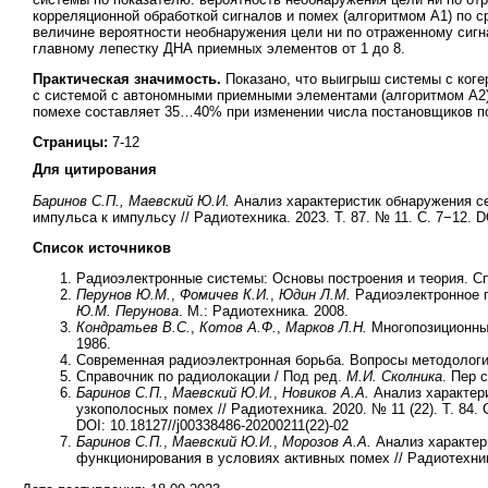
корреляционной обработкой сигналов и помех (алгоритмом А1) по 
величине вероятности необнаружения цели ни по отраженному сиг
главному лепестку ДНА приемных элементов от 1 до 8.
Практическая значимость.
Показано, что выигрыш системы с коге
с системой с автономными приемными элементами (алгоритмом А2) 
помехе составляет 35…40% при изменении числа постановщиков по
Страницы:
7-12
Для цитирования
Баринов С.П., Маевский Ю.И.
Анализ характеристик обнаружения се
импульса к импульсу // Радиотехника. 2023. Т. 87. № 11. С. 7−12. DO
Список источников
Радиоэлектронные системы: Основы построения и теория. Спра
Перунов Ю.М.
,
Фомичев К.И.
,
Юдин Л.М.
Радиоэлектронное п
Ю.М. Перунова
. М.: Радиотехника. 2008.
Кондратьев
B.
C.
,
Котов А.Ф.
,
Марков Л.Н.
Многопозиционные
1986.
Современная радиоэлектронная борьба. Вопросы методологи
Справочник по радиолокации / Под ред.
М.И. Сколника
. Пер 
Баринов С.П.
,
Маевский Ю.И.
,
Новиков А.А.
Анализ характер
узкополосных помех // Радиотехника. 2020. № 11 (22). Т. 84. 
DOI: 10.18127//j00338486-20200211(22)-02
Баринов С.П.
,
Маевский Ю.И.
,
Морозов А.А.
Анализ характер
функционирования в условиях активных помех // Радиотехника.