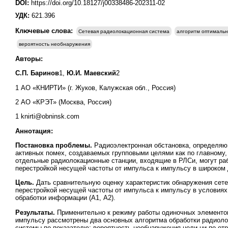
DOI:
https://doi.org/10.18127/j00338486-202311-02
УДК:
621.396
Ключевые слова:
Сетевая радиолокационная система
алгоритм оптимальн
вероятность необнаружения
Авторы:
С.П. Баринов
1,
Ю.И. Маевский
2
1 АО «КНИРТИ» (г. Жуков, Калужская обл., Россия)
2 АО «КРЭТ» (Москва, Россия)
1 knirti@obninsk.com
Аннотация:
Постановка проблемы.
Радиоэлектронная обстановка, определяю
активных помех, создаваемых групповыми целями как по главному,
отдельные радиолокационные станции, входящие в РЛСи, могут ра
перестройкой несущей частоты от импульса к импульсу в широком 
Цель.
Дать сравнительную оценку характеристик обнаружения сете
перестройкой несущей частоты от импульса к импульсу в условиях
обработки информации (А1, А2).
Результаты.
Применительно к режиму работы одиночных элементов
импульсу рассмотрены два основных алгоритма обработки радиоло
системы по показателю: вероятность необнаружения цели ни по отр