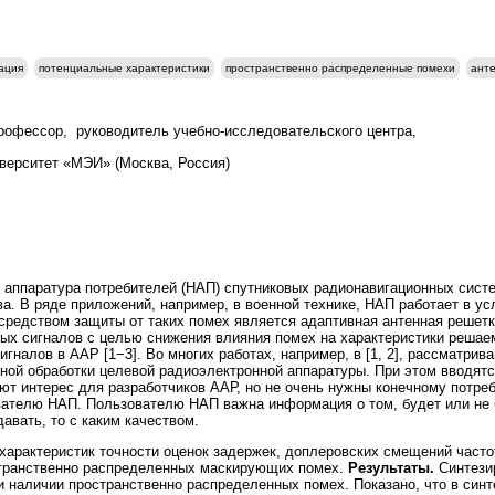
ация
потенциальные характеристики
пространственно распределенные помехи
анте
 профессор, руководитель учебно-исследовательского центра,
верситет «МЭИ» (Москва, Россия)
 аппаратура потребителей (НАП) спутниковых радионавигационных сист
а. В ряде приложений, например, в военной технике, НАП работает в у
едством защиты от таких помех является адаптивная антенная решетка
ых сигналов с целью снижения влияния помех на характеристики решае
гналов в ААР [1−3]. Во многих работах, например, в [1, 2], рассматрив
ой обработки целевой радиоэлектронной аппаратуры. При этом вводятс
ют интерес для разработчиков ААР, но не очень нужны конечному потре
ователю НАП. Пользователю НАП важна информация о том, будет или не
авать, то с каким качеством.
характеристик точности оценок задержек, доплеровских смещений часто
транственно распределенных маскирующих помех.
Результаты.
Синтези
и наличии пространственно распределенных помех. Показано, что в син