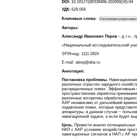
DOI:
10.18127/j00338486-202009(18)-04
УДК:
629.058
Ключевые слова:
Спутниковая радионавиг
Авторы:
Александр Иванович Перов
– д.т.н.,
«Национальный исследовательский уни
SPIN-код: 1111-2824
E-mail: alexp@aha.ru
Аннотация:
Постановка проблемы.
Навигационная
различных отраслях народного хозяйств
распределенных помех. Эффективным ср
пространственная обработка принимаем
различные алгоритмы обработки радиоси
ААР независимо от дальнейшей временн
подавления помех, которые представля
аппаратуры, в данном случае − польз
навигационной задачи, а если будет выд
Цель.
Провести анализ потенциальных 
НАП с ААР условиях воздействия прос
навигационных сигналов в НАП с АР пр