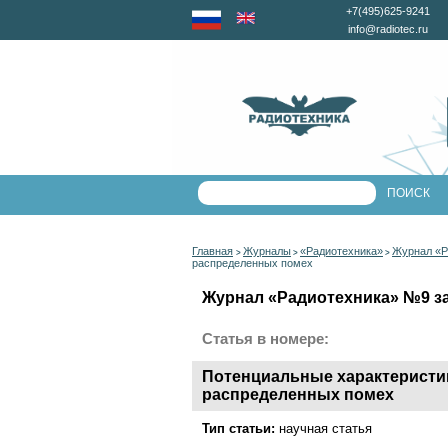
+7(495)625-9241
info@radiotec.ru
Главная
Журналы
«Радиотехника»
Журнал «Р
>
>
>
распределенных помех
Журнал «Радиотехника» №9 за 
Статья в номере:
Потенциальные характеристи
распределенных помех
Тип статьи:
научная статья