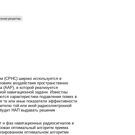
нная решетка.
ем (СРНС) широко используется в
словиях воздействия пространственно
 (ААР), в которой реализуется
мой навигационной задачи. Известны
аются характеристики подавления помех в
я те или иные показатели эффективности
бителю той или иной радиоэлектронной
 будет НАП выдавать решение
т и фаз навигационных радиосигналов в
рован оптимальный алгоритм приема
тезированном оптимальном алгоритме