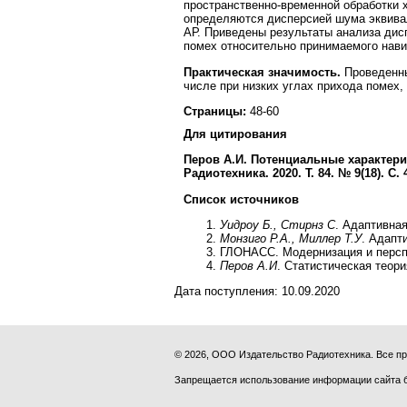
пространственно-временной обработки 
определяются дисперсией шума эквивал
АР. Приведены результаты анализа дис
помех относительно принимаемого нав
Практическая значимость.
Проведенны
числе при низких углах прихода помех,
Страницы:
48-60
Для цитирования
Перов А.И.
Потенциальные характери
Радиотехника. 2020. Т. 84. № 9(18). С. 
Список источников
Уидроу Б., Стирнз С
. Адаптивная
Монзиго Р.А., Миллер Т.У
. Адапт
ГЛОНАСС. Модернизация и перспе
Перов А.И
. Статистическая теори
Дата поступления:
10.09.2020
© 2026, ООО Издательство Радиотехника. Все 
Запрещается использование информации сайта 