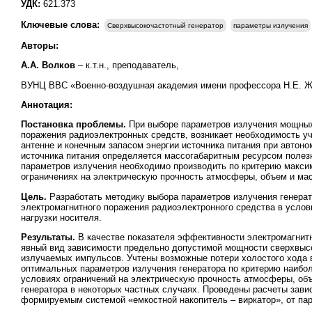
УДК:
621.373
Ключевые слова:
Сверхвысокочастотный генератор
параметры излучения
Авторы:
А.А. Волков
– к.т.н., преподаватель,
ВУНЦ ВВС «Военно-воздушная академия имени профессора Н.Е. Жуков
Аннотация:
Постановка проблемы.
При выборе параметров излучения мощных 
поражения радиоэлектронных средств, возникает необходимость уч
антенне и конечным запасом энергии источника питания при автоно
источника питания определяется массогабаритным ресурсом полезн
параметров излучения необходимо производить по критерию макси
ограничениях на электрическую прочность атмосферы, объем и масс
Цель.
Разработать методику выбора параметров излучения генера
электромагнитного поражения радиоэлектронного средства в услов
нагрузки носителя.
Результаты.
В качестве показателя эффективности электромагнит
явный вид зависимости предельно допустимой мощности сверхвысок
излучаемых импульсов. Учтены возможные потери холостого хода в
оптимальных параметров излучения генератора по критерию наибо
условиях ограничений на электрическую прочность атмосферы, об
генератора в некоторых частных случаях. Проведены расчеты зав
формируемым системой «емкостной накопитель – виркатор», от пар