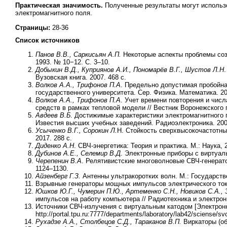
Практическая значимость.
Полученные результаты могут использ
электромагнитного поля.
Страницы:
28-36
Список источников
Панов В.В., Саркисьян А.П.
Некоторые аспекты проблемы соз
1993. № 10−12. C. 3–10.
Добыкин В.Д., Куприянов А.И., Пономарёв В.Г., Шустов Л.Н
Вузовская книга. 2007. 468 с.
Волков А.А., Трифонов П.А
. Предельно допустимая пробойна
государственного университета. Сер. Физика. Математика. 20
Волков А.А., Трифонов П.А
. Учет времени повторения и чис
средств в рамках тепловой модели // Вестник Воронежского 
Авдеев В.Б
. Достижимые характеристики электромагнитного 
Известия высших учебных заведений. Радиоэлектроника. 2001
Усыченко В.Г., Сорокин Л.
Н. Стойкость сверхвысокочастотны
2017. 288 с.
Диденко А.Н
. СВЧ-энергетика: Теория и практика. М.: Наука, 2
Дубинов А.Е., Селемир В.Д
. Электронные приборы с виртуаль
Черепенин В.А
. Релятивистские многоволновые СВЧ-генератор
1124–1130.
Айзенберг Г.З.
Антенны ультракоротких волн. М.: Государстве
Взрывные генераторы мощных импульсов электрического ток
Юшков Ю.Г., Чумерин П.Ю., Артеменко С.Н., Новиков С.А., 
импульсов на работу компьютера // Радиотехника и электрони
Источники СВЧ-излучения с виртуальным катодом [Электронн
http://portal.tpu.ru:7777/departments/laboratory/lab42/sciense/s
Рухадзе А.А., Столбецов С.Д., Тараканов В.П.
Виркаторы (обз