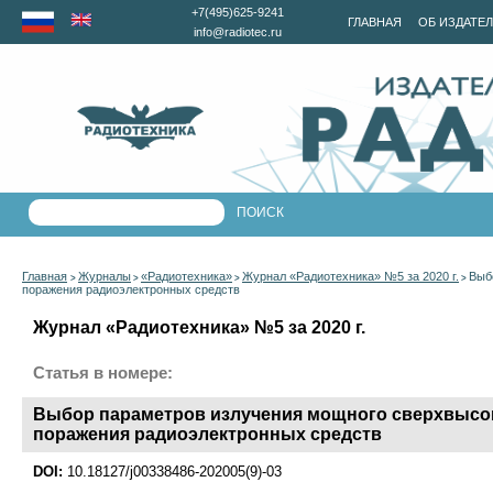
+7(495)625-9241
ГЛАВНАЯ
ОБ ИЗДАТЕ
info@radiotec.ru
Главная
Журналы
«Радиотехника»
Журнал «Радиотехника» №5 за 2020 г.
Выб
>
>
>
>
поражения радиоэлектронных средств
Журнал «Радиотехника» №5 за 2020 г.
Статья в номере:
Выбор параметров излучения мощного сверхвысоко
поражения радиоэлектронных средств
DOI:
10.18127/j00338486-202005(9)-03