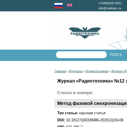
+7(495)625-9241
info@radiotec.ru
Главная
Журналы
«Радиотехника»
Журнал «Р
>
>
>
Журнал «Радиотехника» №12 за
Статья в номере:
Метод фазовой синхронизаци
Тип статьи:
научная статья
DOI:
10.18127/j00338486-202012(24)-09