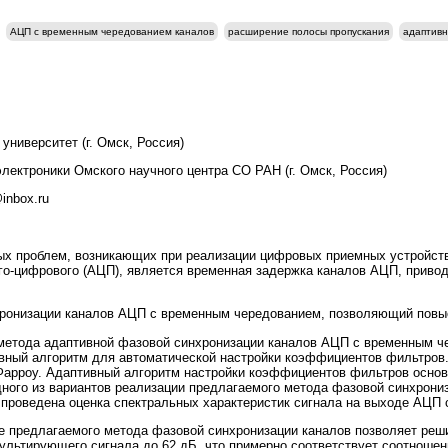
АЦП с временным чередованием каналов
расширение полосы пропускания
адаптивн
университет (г. Омск, Россия)
лектроники Омского научного центра СО РАН (г. Омск, Россия)
inbox.ru
ых проблем, возникающих при реализации цифровых приемных устройст
го-цифрового (АЦП), является временная задержка каналов АЦП, приво
онизации каналов АЦП с временным чередованием, позволяющий повыс
метода адаптивной фазовой синхронизации каналов АЦП с временным 
ивный алгоритм для автоматической настройки коэффициентов фильтро
Фарроу. Адаптивный алгоритм настройки коэффициентов фильтров осно
одного из вариантов реализации предлагаемого метода фазовой синхрон
проведена оценка спектральных характеристик сигнала на выходе АЦП
 предлагаемого метода фазовой синхронизации каналов позволяет реш
ультирующего сигнала до 62 дБ, что примерно соответствует соотноше