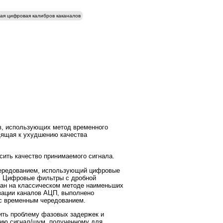
ая цифровая калибров каканалов
в, использующих метод временного
дящая к ухудшению качества
ить качество принимаемого сигнала.
чередованием, использующий цифровые
в. Цифровые фильтры с дробной
ван на классическом методе наименьших
изации каналов АЦП, выполнено
 с временным чередованием.
ить проблему фазовых задержек и
нию сигнал/шум, полученному для