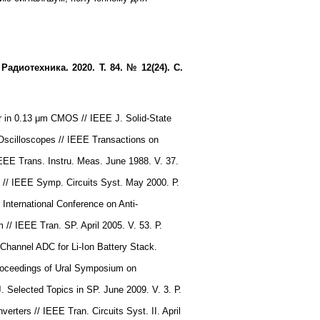
диотехника. 2020. Т. 84. № 12(24). С.
r in 0.13 μm CMOS // IEEE J. Solid-State
e Oscilloscopes // IEEE Transactions on
IEEE Trans. Instru. Meas. June 1988. V. 37.
 // IEEE Symp. Circuits Syst. May 2000. Р.
e International Conference on Anti-
 // IEEE Tran. SP. April 2005. V. 53. Р.
-Channel ADC for Li-Ion Battery Stack.
 Proceedings of Ural Symposium on
 J. Selected Topics in SP. June 2009. V. 3. Р.
verters // IEEE Tran. Circuits Syst. II. April