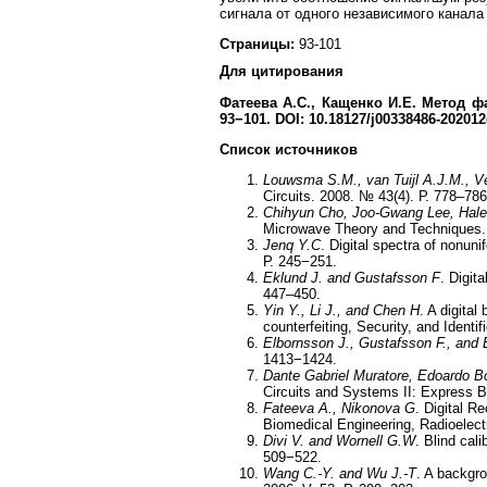
сигнала от одного независимого канала
Страницы:
93-101
Для цитирования
Фатеева А.С., Кащенко И.Е
. Метод ф
93−101. DOI: 10.18127/j00338486-202012(
Список источников
Louwsma S.M., van Tuijl A.J.M., Ve
Circuits. 2008. № 43(4). Р. 778–786
Chihyun Cho, Joo-Gwang Lee, Hale 
Microwave Theory and Techniques.
Jenq Y.C
. Digital spectra of nonu
Р. 245−251.
Eklund J. and Gustafsson F
. Digit
447–450.
Yin Y., Li J., and Chen H
. A digita
counterfeiting, Security, and Ident
Elbornsson J., Gustafsson F., and 
1413−1424.
Dante Gabriel Muratore, Edoardo Bo
Circuits and Systems II: Express B
Fateeva A., Nikonova G
. Digital R
Biomedical Engineering, Radioelec
Divi V. and Wornell G.W
. Blind cal
509−522.
Wang C.-Y. and Wu J.-T
. A backgro