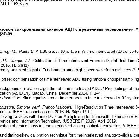
 АЦП − 63,8 дБ.
азовой синхронизации каналов АЦП с временным чередованием // Ра
24)-09.
rtregt M., Nauta B.
A 1.35 GS/s, 10 b, 175 mW time-interleaved AD converte
.
P.D., Jargon J.A
. Calibration of Time-Interleaved Errors in Digital Real-Tim
 2016. № 64(11).
niformly sampled signals: Fundamentalsand high-speed waveform digitizers // 
al offset compensation of timeinterleaved ADC using random chopper sampling
l background calibration algorithm of time-interleaved ADC // Proceedings of th
ification (ASID’14). Macao, China. December 2014. Р. 1–4.
Eklund J.-E.
Blind equalization of time errors in a time-interleaved ADC system
nizzoni, Simone Verri, Franco Maloberti
. High-Resolution Time-Interleaved 8
riefs // IEEE Transactions on. 2016. № 64(6). Р. 1-1.
eceiving Devices with Time-Division Multiplexing for Bandwidth Extension //
tronics and Information Technology (USBEREIT 2019). April 2019.
ibration of timing skew in time-interleaved analog-to-digital converters // IEEE
und timing-skew calibration technique for time-interleaved analog-to-digital con