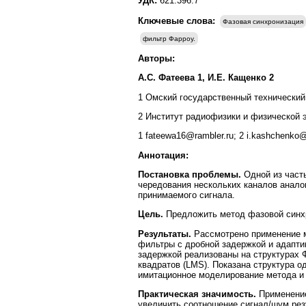
УДК:
621.396.7
Ключевые слова:
Фазовая синхронизация
фильтр Фарроу.
Авторы:
А.С. Фатеева 1, И.Е. Кащенко 2
1 Омский государственный технический 
2 Институт радиофизики и физической э
1 fateewa16@rambler.ru; 2 i.kashchenko@
Аннотация:
Постановка проблемы.
Одной из част
чередования нескольких каналов анало
принимаемого сигнала.
Цель.
Предложить метод фазовой синхр
Результаты.
Рассмотрено применение 
фильтры с дробной задержкой и адапт
задержкой реализованы на структурах 
квадратов (LMS). Показана структура 
имитационное моделирование метода и 
Практическая значимость.
Применение
увеличить соотношение сигнал/шум рез