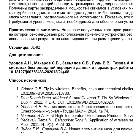
комплекс, позволяющий проводить трехмерное моделирование кана
Получены карты распределения мощностей сигналов в условиях мн
газотурбинного двигателя и мотогондолы для пяти беспроводных д
блока управления, расположенного на мотогондоле. Показано, что
(требуемого) уровня мощности, необходимой для обеспечения усто
Практическая значимость.
На основе полученных карт пространс
на которой рекомендовано расположение приемного устройства бе
использованию результатов моделирования при размещении узлов 
Страницы:
81-92
Для цитирования
Удодов А.Н., Макаров С.Б., Завьялов С.В., Рудь В.В., Тузова А.
системах беспроводной передачи данных о параметрах работы газ
10.18127/j00338486-202012(24)-08.
Список источников
Gómez O.E
. Fly-by-wireless: Benefits, risks and technical ch
10.1109/FBW.2010.5613788.
Dinh-Khanh Dang, Mifdaoui A. and Gayraud T
. Fly-By-Wireless f
Dublin. 2012. Р. 1−8. DOI: 10.1109/WD.2012.6402820.
Удодов А.Н
. Анализ возможностей построения энергоэффект
Электронный журнал «Труды МАИ». 2014. № 74.
Normann R.A
. First High-Temperature Electronics Products Surve
Yedavalli Rama K., Belapurkar Rohit K
. Application of wireless 
Appl. 2011. № 9(1). Р. 28–33.
Зудов Р.И., Сороцкий В.А
. Новая элементная база для ключе