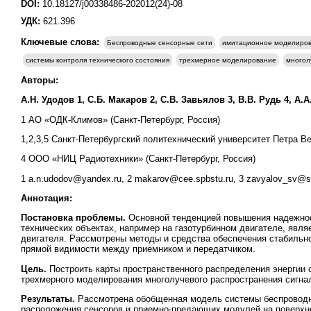
DOI:
10.18127/j00338486-202012(24)-08
УДК:
621.396
Ключевые слова:
Беспроводные сенсорные сети
имитационное моделиро
системы контроля технического состояния
трехмерное моделирование
многол
Авторы:
А.Н. Удодов 1, С.Б. Макаров 2, С.В. Завьялов 3, В.В. Рудь 4, А.А
1 АО «ОДК-Климов» (Санкт-Петербург, Россия)
1,2,3,5 Санкт-Петербургский политехнический университет Петра Ве
4 ООО «НИЦ Радиотехники» (Санкт-Петербург, Россия)
1 a.n.udodov@yandex.ru, 2 makarov@cee.spbstu.ru, 3 zavyalov_sv@sp
Аннотация:
Постановка проблемы.
Основной тенденцией повышения надежнос
технических объектах, например на газотурбинном двигателе, явля
двигателя. Рассмотрены методы и средства обеспечения стабильно
прямой видимости между приемником и передатчиком.
Цель.
Построить карты пространственного распределения энергии 
трехмерного моделирования многолучевого распространения сигнал
Результаты.
Рассмотрена обобщенная модель системы беспроводно
расположения сенсоров и приемно-предающих модулей на поверхн