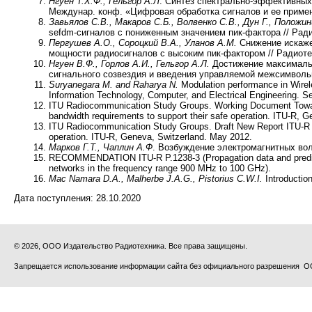
Нгуен Т.Х.Ф., Гельгор А.Л
. Синтез спектрально-эффективных 
Междунар. конф. «Цифровая обработка сигналов и ее примене
Завьялов С.В., Макаров С.Б., Волвенко С.В., Дун Г., Положи
sefdm-сигналов с пониженным значением пик-фактора // Ради
Пергушев А.О., Сороцкий В.А., Уланов А.М.
Снижение искаже
мощности радиосигналов с высоким пик-фактором // Радиотехн
Нгуен В.Ф., Горлов А.И., Гельгор А.Л.
Достижение максималь
сигнального созвездия и введения управляемой межсимвольн
Suryanegara M. and Raharya N.
Modulation performance in Wirel
Information Technology, Computer, and Electrical Engineering.
ITU Radiocommunication Study Groups. Working Document Toward
bandwidth requirements to support their safe operation. ITU-R, G
ITU Radiocommunication Study Groups. Draft New Report ITU-R M
operation. ITU-R, Geneva, Switzerland. May 2012.
Марков Г.Т., Чаплин А.Ф
. Возбуждение электромагнитных волн
RECOMMENDATION ITU-R P.1238-3 (Propagation data and predicti
networks in the frequency range 900 MHz to 100 GHz).
Mac Namara D.A., Malherbe J.A.G., Pistorius C.W.I.
Introduction
Дата поступления:
28.10.2020
© 2026, ООО Издательство Радиотехника. Все права защищены.
Запрещается использование информации сайта без официального разрешения О