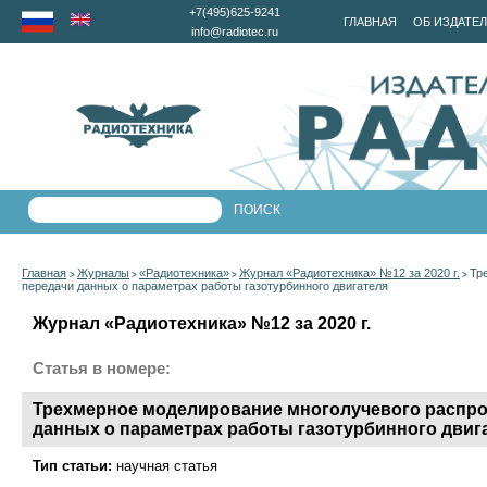
+7(495)625-9241
ГЛАВНАЯ
ОБ ИЗДАТЕ
info@radiotec.ru
Главная
Журналы
«Радиотехника»
Журнал «Радиотехника» №12 за 2020 г.
Тр
>
>
>
>
передачи данных о параметрах работы газотурбинного двигателя
Журнал «Радиотехника» №12 за 2020 г.
Статья в номере:
Трехмерное моделирование многолучевого распро
данных о параметрах работы газотурбинного двиг
Тип статьи:
научная статья