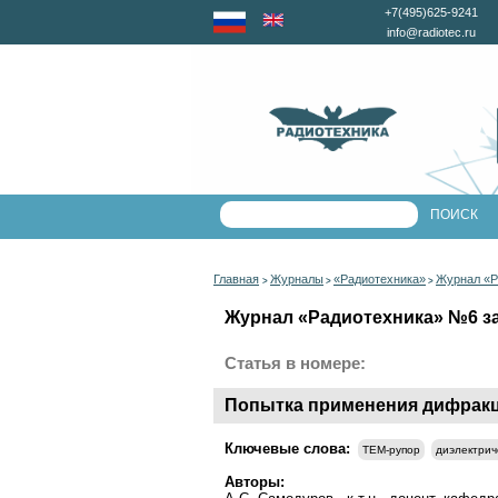
+7(495)625-9241
info@radiotec.ru
Главная
Журналы
«Радиотехника»
Журнал «Р
>
>
>
Журнал «Радиотехника» №6 за 
Статья в номере:
Попытка применения дифракц
Ключевые слова:
ТEM-рупор
диэлектрич
Авторы: