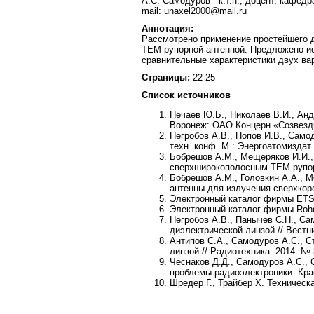
А.С. Самодуров - к.т.н., доцент, кафе
mail: unaxel2000@mail.ru
Аннотация:
Рассмотрено применение простейшего д
ТЕМ-рупорной антенной. Предложено ис
сравнительные характеристики двух вар
Страницы:
22-25
Список источников
Нечаев Ю.Б., Николаев В.И., Анд
Воронеж: ОАО Концерн «Созвезди
Негробов А.В., Попов И.В., Само
техн. конф. М.: Энергоатомиздат. 
Бобрешов А.М., Мещеряков И.И., 
сверхширокополосным ТЕМ-рупоро
Бобрешов А.М., Головкин А.А., М
антенны для излучения сверхкорот
Электронный каталог фирмы ETS-L
Электронный каталог фирмы Rohde
Негробов А.В., Панычев С.Н., С
диэлектрической линзой // Вестни
Антипов С.А., Самодуров А.С., 
линзой // Радиотехника. 2014. № 
Чеснаков Д.Д., Самодуров А.С., 
проблемы радиоэлектроники. Крас
Шредер Г., Трайбер Х. Техническа