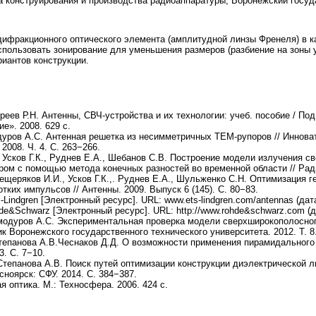
дра конструирования и производства радиоаппаратуры, Воронежский госуд
ифракционного оптического элемента (амплитудной линзы Френеля) в 
пользовать зонирование для уменьшения размеров (разбиение на зоны 
иантов конструкции.
реев Р.Н. Антенны, СВЧ-устройства и их технологии: учеб. пособие / Под
е». 2008. 629 с.
дуров А.С. Антенная решетка из несимметричных ТЕМ-рупоров // Иннова
2008. Ч. 4. С. 263−266.
Усков Г.К., Руднев Е.А., Шебанов С.В. Построение модели излучения с
м с помощью метода конечных разностей во временной области // Радио
ещеряков И.И., Усков Г.К.,. Руднев Е.А., Шульженко С.Н. Оптимизация
ких импульсов // Антенны. 2009. Выпуск 6 (145). С. 80−83.
indgren [Электронный ресурс]. URL: www.ets-lindgren.com/antennas (дат
&Schwarz [Электронный ресурс]. URL: http://www.rohde&schwarz.com (д
амодуров А.С. Экспериментальная проверка модели сверхширокополосного
к Воронежского государственного технического университета. 2012. Т. 8.
Степанова А.В.Чеснаков Д.Д. О возможности применения пирамидального
3. С. 7−10.
Степанова А.В. Поиск путей оптимизации конструкции диэлектрической 
ноярск: СФУ. 2014. С. 384−387.
я оптика. М.: Техносфера. 2006. 424 с.