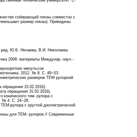
арственный технический университет. E-
качестве собирающей линзы совместно с
уменьшает размер линзы). Приведены
 ред. Ю.Б. Нечаева, В.И. Николаева.
тика 2008: материалы Междунар. науч.-
верхкоротких импульсов
техника. 2012. № 8. С. 49−53.
 геометрических размеров ТЕМ рупорной
а обращения 15.02.2016).
ата обращения 15.02.2016).
 конического тем- рупора с
 № 4. С. 24−28.
 ТЕМ-рупора с круглой диэлектрической
линзы для ТЕМ- рупоров // Современные