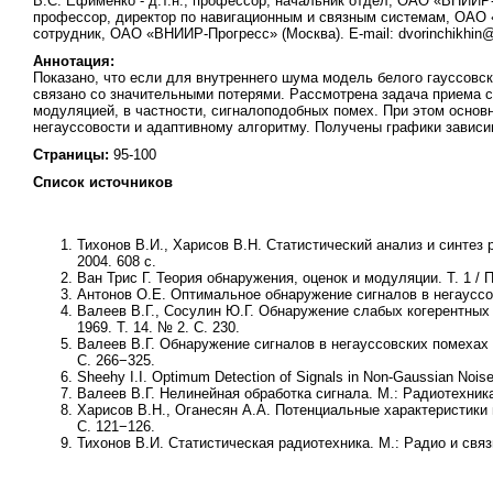
В.С. Ефименко - д.т.н., профессор, начальник отдел, ОАО «ВНИИР-П
профессор, директор по навигационным и связным системам, ОАО «В
сотрудник, ОАО «ВНИИР-Прогресс» (Москва). E-mail: dvorinchikhin
Аннотация:
Показано, что если для внутреннего шума модель белого гауссовс
связано со значительными потерями. Рассмотрена задача приема с
модуляцией, в частности, сигналоподобных помех. При этом основ
негауссовости и адаптивному алгоритму. Получены графики зависи
Страницы:
95-100
Список источников
Тихонов В.И., Харисов В.Н. Статистический анализ и синтез 
2004. 608 с.
Ван Трис Г. Теория обнаружения, оценок и модуляции. Т. 1 / П
Антонов О.Е. Оптимальное обнаружение сигналов в негауссовс
Валеев В.Г., Сосулин Ю.Г. Обнаружение слабых когерентных 
1969. Т. 14. № 2. С. 230.
Валеев В.Г. Обнаружение сигналов в негауссовских помехах /
С. 266−325.
Sheehy I.I. Optimum Detection of Signals in Non-Gaussian Noise 
Валеев В.Г. Нелинейная обработка сигнала. М.: Радиотехника.
Харисов В.Н., Оганесян A.A. Потенциальные характеристики
С. 121−126.
Тихонов В.И. Статистическая радиотехника. М.: Радио и связ