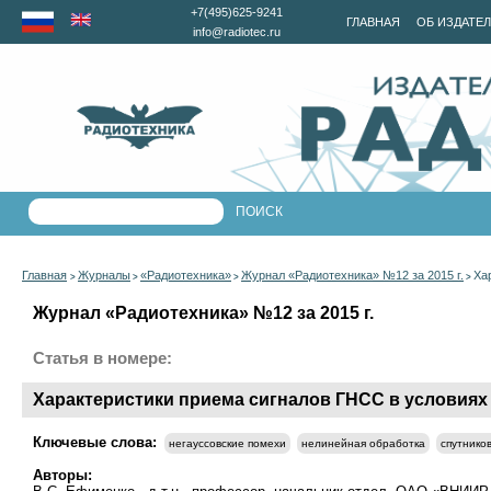
+7(495)625-9241
ГЛАВНАЯ
ОБ ИЗДАТЕ
info@radiotec.ru
Главная
Журналы
«Радиотехника»
Журнал «Радиотехника» №12 за 2015 г.
Ха
>
>
>
>
Журнал «Радиотехника» №12 за 2015 г.
Статья в номере:
Характеристики приема сигналов ГНСС в условиях
Ключевые слова:
негауссовские помехи
нелинейная обработка
спутнико
Авторы: