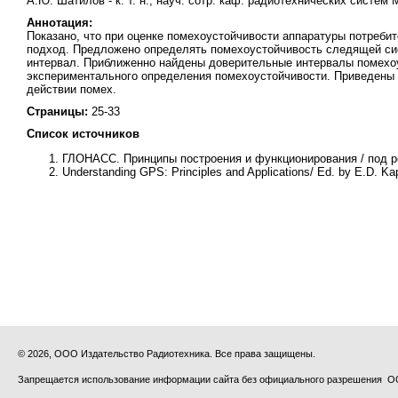
А.Ю. Шатилов - к. т. н., науч. сотр. каф. радиотехнических систем 
Аннотация:
Показано, что при оценке помехоустойчивости аппаратуры потреб
подход. Предложено определять помехоустойчивость следящей сис
интервал. Приближенно найдены доверительные интервалы помехо
экспериментального определения помехоустойчивости. Приведены
действии помех.
Страницы:
25-33
Список источников
ГЛОНАСС. Принципы построения и функционирования / под 
Understanding GPS: Principles and Applications/ Ed. by E.D. K
© 2026, ООО Издательство Радиотехника. Все права защищены.
Запрещается использование информации сайта без официального разрешения О