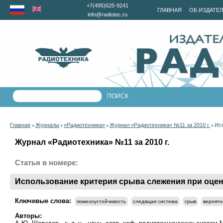
+7(495)625-9241
ГЛАВНАЯ
ОБ ИЗДАТЕ
info@radiotec.ru
Главная
Журналы
«Радиотехника»
Журнал «Радиотехника» №11 за 2010 г.
Ис
>
>
>
>
Журнал «Радиотехника» №11 за 2010 г.
Статья в номере:
Использование критерия срыва слежения при оце
Ключевые слова:
помехоустойчивость
следящая система
срыв
вероятн
Авторы: