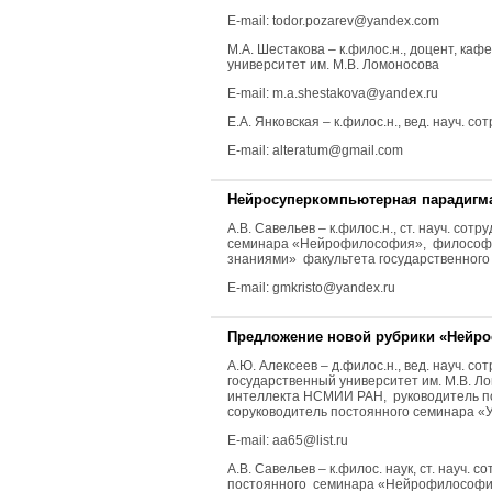
E-mail: todor.pozarev@yandex.com
М.А. Шестакова
– к.филос.н., доцент, к
университет им. М.В. Ломоносова
E-mail: m.a.shestakova@yandex.ru
Е.А. Янковская
– к.филос.н., вед. науч. с
E-mail: alteratum@gmail.com
Нейросуперкомпьютерная парадигм
А.В. Савельев
– к.филос.н., ст. науч. со
семинара «Нейрофилософия», философски
знаниями» факультета государственного
E-mail: gmkristo@yandex.ru
Предложение новой рубрики «Нейр
А.Ю. Алексеев
– д.филос.н., вед. науч. 
государственный университет им. М.В. Л
интеллекта НСМИИ РАН, руководитель п
соруководитель постоянного семинара «У
E-mail: aa65@list.ru
А.В. Савельев
– к.филос. наук, ст. науч.
постоянного семинара «Нейрофилософия»