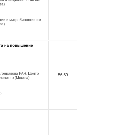
ии и микробиологии им.
ва)
гии и микробиологии им.
ва)
га на повышение
лагонравова РАН, Центр
56-59
овского (Москва)
)