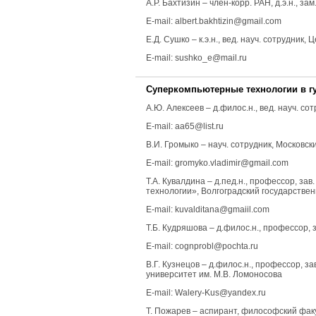
А.Р. Бахтизин
– член-корр. РАН, д.э.н., 
E-mail: albert.bakhtizin@gmail.com
Е.Д. Сушко
– к.э.н., вед. науч. сотрудни
E-mail: sushko_e@mail.ru
Суперкомпьютерные технологии в г
А.Ю. Алексеев
– д.филос.н., вед. науч. 
E-mail: aa65@list.ru
В.И. Громыко
– науч. сотрудник, Московс
E-mail: gromyko.vladimir@gmail.com
Т.А. Кувалдина
– д.пед.н., профессор, за
технологии», Волгоградский государстве
E-mail: kuvalditana@gmaiil.com
Т.Б. Кудряшова
– д.филос.н., профессор,
E-mail: cognprobl@pochta.ru
В.Г. Кузнецов
– д.филос.н., профессор, 
университет им. М.В. Ломоносова
E-mail: Walery-Kus@yandex.ru
Т. Пожарев
– аспирант, философский факу