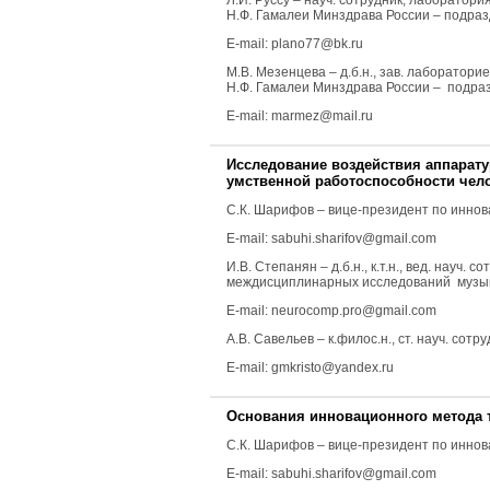
Л.И. Руссу
– науч. сотрудник, лаборатори
Н.Ф. Гамалеи Минздрава России – подраз
E-mail: plano77@bk.ru
М.В. Мезенцева
– д.б.н., зав. лаборатор
Н.Ф. Гамалеи Минздрава России – подраз
E-mail: marmez@mail.ru
Исследование воздействия аппарат
умственной работоспособности чел
С.К. Шарифов
– вице-президент по инно
E-mail: sabuhi.sharifov@gmail.com
И.В. Степанян
– д.б.н., к.т.н., вед. нау
междисциплинарных исследований музыкал
E-mail: neurocomp.pro@gmail.com
А.В. Савельев
– к.филос.н., ст. науч. сот
E-mail: gmkristo@yandex.ru
Основания инновационного метода 
С.К. Шарифов
– вице-президент по инно
E-mail: sabuhi.sharifov@gmail.com