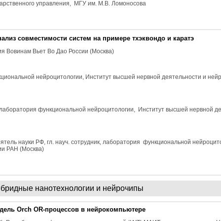
дарственного управления, МГУ им. М.В. Ломоносова
нализ совместимости систем на примере тхэквондо и каратэ
я Вовинам Вьет Во Дао России (Москва)
кциональной нейроцитологии, Институт высшей нервной деятельности и не
ник, лаборатория функциональной нейроцитологии, Институт высшей нервной д
 деятель науки РФ, гл. науч. сотрудник, лаборатория функциональной нейроци
и РАН (Москва)
ибридные нанотехнологии и нейрочипы
одель Orch OR-процессов в нейрокомпьютере