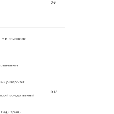
3-9
м. М.В. Ломоносова
азовательные
ский университет
10-18
овский государственный
и Сад, Сербия)