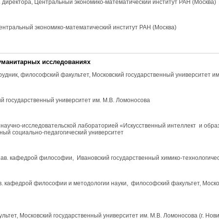
зам. директора, Центральный экономико-математический институт РАН (Москва)
к, Центральный экономико-математический институт РАН (Москва)
уманитарных исследованиях
сотрудник, философский факультет, Московский государственный университет и
кий государственный университет им. М.В. Ломоносова
в. научно-исследовательской лабораторией «Искусственный интеллект и обр
нный социально-педагогический университет
 зав. кафедрой философии, Ивановский государственный химико-технологиче
зав. кафедрой философии и методологии науки, философский факультет, Моск
льтет, Московский государственный университет им. М.В. Ломоносова (г. Нов