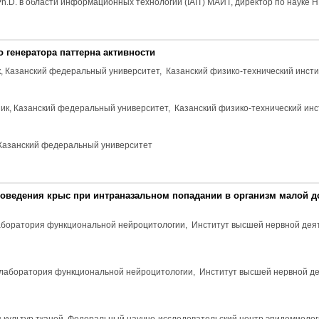
Gr.Ph.D. в области информационных технологий (IAIT) МАИТ, директор по наук
генератора паттерна активности
дник, Казанский федеральный университет, Казанский физико-технический инс
рудник, Казанский федеральный университет, Казанский физико-технический и
ик, Казанский федеральный университет
поведения крыс при интраназальном попадании в организм малой 
к, лаборатория функциональной нейроцитологии, Институт высшей нервной дея
ник, лаборатория функциональной нейроцитологии, Институт высшей нервной д