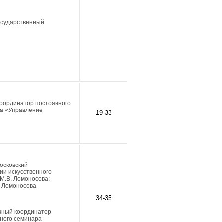
государственный
 координатор постоянного
ра «Управление
19-33
Московский
ии искусственного
М.В. Ломоносова;
В. Ломоносова
34-35
аучный координатор
нного семинара