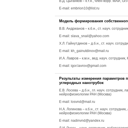
В.Д. Цыганков
–
к.т.н., член-корр. МАИ, 
E-mail: embrion10@list.ru
Модель формирования собственного 
В.В. Андрианов
–
к.б.н., ст. науч. сотру
E-mail: slava_snail@yahoo.com
Х.Л. Гайнутдинов
– д.б.н., ст. науч. сот
E-mail: kh_gainutdinov@mail.ru
И.А. Лавров
– к.м.н., вед. науч. сотрудн
E-mail: igor.lavrov@gmail.com
Результаты измерения параметров 
углеродных нанотрубок
Е.В. Лосева
– д.б.н., гл. науч. сотрудни
нейрофизиологии РАН (Москва)
E-mail: losvnd@mail.ru
Н.А. Логинова
– к.б.н., ст. науч. сотруд
нейрофизиологии РАН (Москва)
E-mail: nadinvnd@yandex.ru