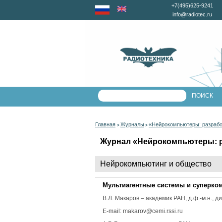
+7(495)625-9241
info@radiotec.ru
Главная
Журналы
«Нейрокомпьютеры: разрабо
>
>
Журнал «Нейрокомпьютеры: ра
Нейрокомпьютинг и общество
Мультиагентные системы и суперко
В.Л. Макаров
– академик РАН, д.ф.-м.н., 
E-mail: makarov@cemi.rssi.ru