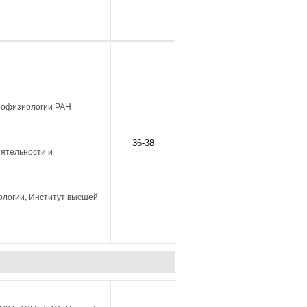
йрофизиологии РАН
36-38
еятельности и
тологии, Институт высшей