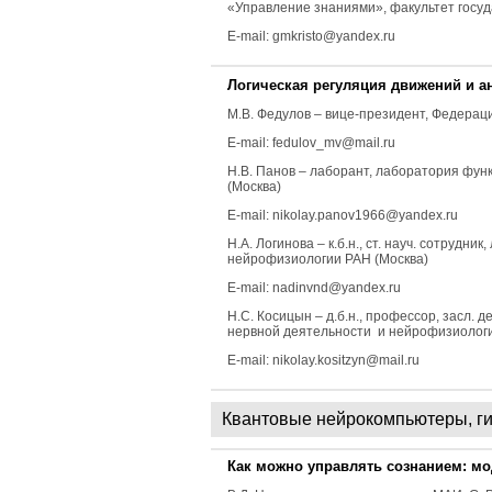
«Управление знаниями», факультет госу
E-mail: gmkristo@yandex.ru
Логическая регуляция движений и а
М.В. Федулов
–
вице-президент, Федераци
E-mail: fedulov_mv@mail.ru
Н.В. Панов
–
лаборант, лаборатория фун
(Москва)
E-mail: nikolay.panov1966@yandex.ru
Н.А. Логинова
–
к.б.н., ст. науч. сотруд
нейрофизиологии РАН (Москва)
E-mail: nadinvnd@yandex.ru
Н.С. Косицын
–
д.б.н., профессор, засл.
нервной деятельности и нейрофизиологи
E-mail: nikolay.kositzyn@mail.ru
Квантовые нейрокомпьютеры, г
Как можно управлять сознанием: м