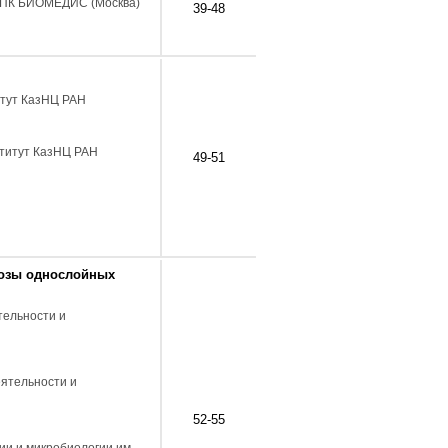
е НПК БИОМЕДИС (Москва)
39-48
титут КазНЦ РАН
нститут КазНЦ РАН
49-51
дозы однослойных
тельности и
еятельности и
52-55