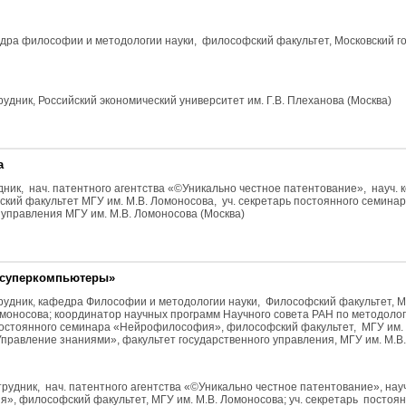
афедра философии и методологии науки, философский факультет, Московский 
отрудник, Российский экономический университет им. Г.В. Плеханова (Москва)
а
трудник, нач. патентного агентства «©Уникально честное патентование», науч.
й факультет МГУ им. М.В. Ломоносова, уч. секретарь постоянного семина
 управления МГУ им. М.В. Ломоносова (Москва)
осуперкомпьютеры»
сотрудник, кафедра Философии и методологии науки, Философский факультет, 
омоносова; координатор научных программ Научного совета РАН по методолог
остоянного семинара «Нейрофилософия», философский факультет, МГУ им. 
правление знаниями», факультет государственного управления, МГУ им. М.
 сотрудник, нач. патентного агентства «©Уникально честное патентование», н
, философский факультет, МГУ им. М.В. Ломоносова; уч. секретарь постоя