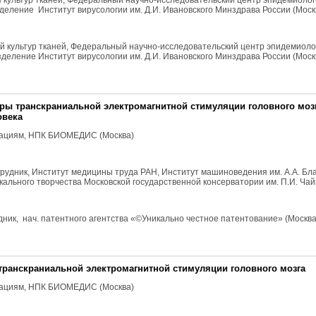
я культур тканей, Федеральный научно-исследовательский центр эпидемиолог
деление Институт вирусологии им. Д.И. Ивановского Минздрава России (Моск
ией культур тканей, Федеральный научно-исследовательский центр эпидемиоло
деление Институт вирусологии им. Д.И. Ивановского Минздрава России (Моск
уры транскраниальной электромагнитной стимуляции головного моз
овека
вациям, НПК БИОМЕДИС (Москва)
ч. сотрудник, Институт медицины труда РАН, Институт машиноведения им. А.А. Б
ьного творчества Московской государственной консерватории им. П.И. Чайк
рудник, нач. патентного агентства «©Уникально честное патентование» (Москва
транскраниальной электромагнитной стимуляции головного мозга
вациям, НПК БИОМЕДИС (Москва)