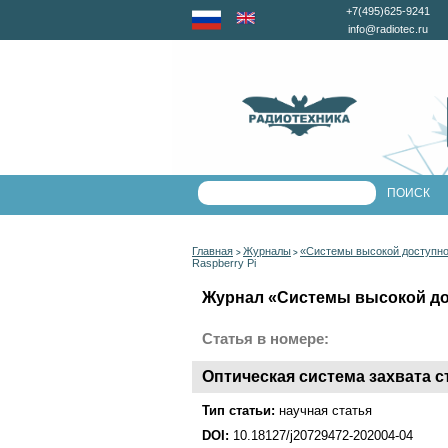
+7(495)625-9241
info@radiotec.ru
Главная
Журналы
«Системы высокой доступн
>
>
Raspberry Pi
Журнал «Системы высокой дос
Статья в номере:
Оптическая система захвата с
Тип статьи:
научная статья
DOI:
10.18127/j20729472-202004-04