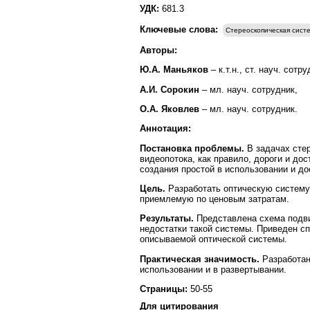
УДК:
681.3
Ключевые слова:
Стереоскопическая сист
Авторы:
Ю.А. Маньяков
– к.т.н., ст. науч. сотр
А.И. Сорокин
– мл. науч. сотрудник,
О.А. Яковлев
– мл. науч. сотрудник.
Аннотация:
Постановка проблемы.
В задачах сте
видеопотока, как правило, дороги и д
создания простой в использовании и до
Цель.
Разработать оптическую систему 
приемлемую по ценовым затратам.
Результаты.
Представлена схема подви
недостатки такой системы. Приведен 
описываемой оптической системы.
Практическая значимость.
Разработан
использовании и в развертывании.
Страницы:
50-55
Для цитирования