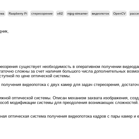
ема
Raspberry Pi
стереозрение
v4l2
mjpg-streamer
видеопоток
OpenCV
расси
удник,
реозрения существует необходимость в оперативном получении видеода
остаточно сложны за счет наличия большого числа дополнительных возмо
ступной по цене оптической системы.
получения видеопотока с двух камер для задач стереозрения, достаточ
жной оптической системы. Описан механизм захвата изображения, созда
способ модификации системы для преодоления возникающих сложностей.
ная оптическая система получения видеопотока кадров с пары камер и е