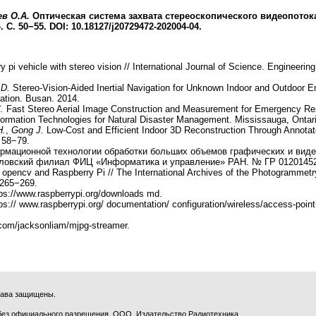
в О.А.
Оптическая система захвата стереоскопического видеопотока 
 С. 50−55. DOI: 10.18127/j20729472-202004-04.
 pi vehicle with stereo vision // International Journal of Science. Engineer
 D.
Stereo-Vision-Aided Inertial Navigation for Unknown Indoor and Outdoor En
gation. Busan. 2014.
.
Fast Stereo Aerial Image Construction and Measurement for Emergency Resc
formation Technologies for Natural Disaster Management. Mississauga, Ontar
H.
,
Gong J.
Low-Cost and Efficient Indoor 3D Reconstruction Through Annotate
 58−79.
рмационной технологии обработки больших объемов графических и вид
Орловский филиал ФИЦ «Информатика и управление» РАН. № ГР 01201452
 opencv and Raspberry Pi // The International Archives of the Photogrammet
 265−269.
ps://www.raspberrypi.org/downloads md.
ps:// www.raspberrypi.org/ documentation/ configuration/wireless/access-poin
.com/jacksonliam/mjpg-streamer.
права защищены.
без официального разрешения ООО Издательство Радиотехника.