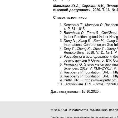
Маньяков Ю.А., Сорокин А.И., Яковле
высокой доступности. 2020. Т. 16. № 4.
Список источников
Senapathi T.
,
Manohari R.
Raspberry
4. P. 811−815.
Baumbach D.
,
Zuew S.
,
Grießbach
Indoor Positioning and Indoor Navi
Dong N.
,
Xiang R.
,
Sun M.
,
Jiang C
International Conference on Geo-In
Ding Y.
,
Zheng X.
,
Zhou Y.
,
Xiong 
Remote Sens. 2019. V. 11. № 1. P.
Разработка и исследование инфо
реконструкции // Отчет о НИР. 
Pomaska G.
Stereo vision applying
Sciences. 2019. V. XLII–2/W17. P.
Raspberry Pi foundation. URL = htt
Raspberry Pi foundation. URL = htt
Putty. URL = https://www.putty.org.
Jacksonliam. URL = https://github
Дата поступления:
16.10.2020 г.
© 2026, ООО Издательство Радиотехника. Все 
Запрещается использование информации сайта 