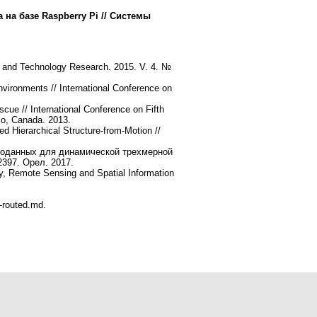
на базе Raspberry Pi // Системы
ing and Technology Research. 2015. V. 4. №
vironments // International Conference on
ue // International Conference on Fifth
io, Canada. 2013.
d Hierarchical Structure-from-Motion //
еоданных для динамической трехмерной
397. Орел. 2017.
ry, Remote Sensing and Spatial Information
t-routed.md.