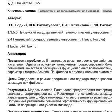
УДК:
004.942: 616.127
Ключевые слова:
Распространение волны возбуждения в миокарде
модель
Авторы:
О.Н. Бодин
1,
Ф.К. Рахматуллов
2,
Н.А. Сержантова
3,
Р.Ф. Рахма
1,3,5,6 Пензенский государственный технологический университет (г
2,4 Пензенский государственный университет (г. Пенза, Россия)
1 bodin_o@inbox.ru
Аннотация:
Постановка проблемы.
В настоящее время во всем мире заболев
населения. Одним из основных компонентов прогрессирования бол
повышения качества и расширения функциональных возможностей д
параметры модели Алиева–Панфилова в случаях наличия очагов ф
Цель.
Определить в рамках предложенного подхода моделировани
миокарде при фиброзе.
Результаты.
Модель Алиева–Панфилова предоставляет информацию 
анализа электрокардиосигнала. Рассмотрен генез фиброза миока
характеризующие фиброз миокарда и ответственные за развитие д
Полученные результаты повышают эффективность функциональной 
наличии поврежденного участка миокарда.
Практическая значимость.
Определение параметров модели Алие