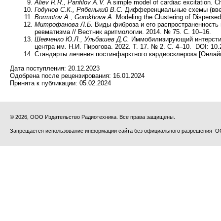
Aliev R.R., Panfilov A.V.
A simple model of cardiac excitation. C
Годунов С.К., Рябенький В.С.
Дифференциальные схемы (введе
Bormotov A
.,
Gorokhova A.
Modeling the Clustering of Disperse
Митрофанова Л.Б.
Виды фиброза и его распространенность
ревматизма // Вестник аритмологии. 2014. № 75. С. 10–16.
Шевченко Ю.Л., Ульбашев Д.С.
Иммобилизирующий интерстици
центра им. Н.И. Пирогова. 2022. Т. 17. № 2. С. 4–10. DOI: 1
Стандарты лечения постинфарктного кардиосклероза [Онлайн]. ht
Дата поступления:
20.12.2023
Одобрена после рецензирования:
16.01.2024
Принята к публикации:
05.02.2024
© 2026, ООО Издательство Радиотехника. Все права защищены.
Запрещается использование информации сайта без официального разрешения О