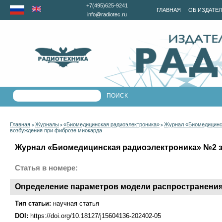
+7(495)625-9241
ГЛАВНАЯ
ОБ ИЗДАТЕ
info@radiotec.ru
Главная
Журналы
«Биомедицинская радиоэлектроника»
Журнал «Биомедицинск
>
>
>
возбуждения при фиброзе миокарда
Журнал «Биомедицинская радиоэлектроника» №2 за
Статья в номере:
Определение параметров модели распространения
Тип статьи:
научная статья
DOI:
https://doi.org/10.18127/j15604136-202402-05