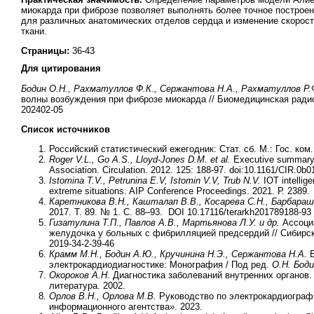
миокарда при фиброзе позволяет выполнять более точное построе
для различных анатомических отделов сердца и изменение скорос
ткани.
Страницы:
36-43
Для цитирования
Бодин О.Н., Рахматуллов Ф.К., Сержантова Н.А., Рахматуллов Р.Ф
волны возбуждения при фиброзе миокарда // Биомедицинская радиоэле
202402-05
Список источников
Российский статистический ежегодник: Стат. сб. М.: Гос. ком.
Roger V.L., Go A.S., Lloyd-Jones D.M. et al.
Executive summary: 
Association. Circulation. 2012. 125: 188-97. doi:10.1161/CIR.0
Istomina T.V., Petrunina E.V, Istomin V.V, Trub N.V.
IOT intellige
extreme situations. AIP Conference Proceedings. 2021. Р. 2389.
Каретникова В.Н., Кашталап В.В., Косарева С.Н., Барбараш
2017. Т. 89. № 1. С. 88–93. DOI 10.17116/terarkh201789188-93
Гизатулина Т.П., Павлов А.В., Мартьянова Л.У. и др.
Ассоциа
желудочка у больных с фибрилляцией предсердий // Сибирский
2019-34-2-39-46
Крамм М.Н., Бодин А.Ю., Кручинина Н.Э., Сержантова Н.А.
Б
электрокардиодиагностике: Монография / Под ред.
О.Н. Бод
Окороков А.Н.
Диагностика заболеваний внутренних органов. 
литература. 2002.
Орлов В.Н., Орлова М.В.
Руководство по электрокардиограф
информационного агентства». 2023.