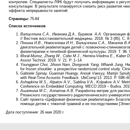
контролем. Специалисты ЛФК будут получать информацию о регуляр
консультации. В результате планируется снизить риск развития н
эффекта непрерывности занятий.
Страницы:
75-84
Список источников
Валиуллина С.А., Иванова Д.А., Бураков. А.А.
Организация фи
// Вестник восстановительной медицины. 2018. № 3 (85). С. 8
Понина И.В., Новоселова И.Н., Валиуллина С.А., Мачалов В.
двигательной реабилитации детей с позвоночно-спинномозгов
физиотерапии и лечебной физической культуры. 2019. Т. 96. 
Moral-Munoz, Zhang W., Cobo M.J., Herrera-Viedma E., Kaber 
Assist Technol. 2019. V. 21. P. 1–14.
Younggeun Choi, Jihoon Nam, Dongseok Yang, Whanik Jung, H
for frozen shoulder: a prospective randomized control study. Clini
Gabriele Spinay, Guannan Huangy, Anouk Vaesyy, Martijn Spruity
with Real-Time Acoustic Feedback. UbiComp’13. 2013. P. 598–6
Ashapkina M.S., Alpatov A.V., Sablina V.A., Kolpakov A.V.
Metri
Conference on Embedded Computing. MECO 2019 – Budva. 2019
Ашапкина М.С., Алпатов А.В.
Разработка метрик для распоз
Рязанского государственного радиотехнического университета
Сайт проекта «Цифровая физическая реабилитация» Благотв
помощи детям с тяжелой травмой и ее последствиями [Электро
Дата поступления:
26 мая 2020 г.