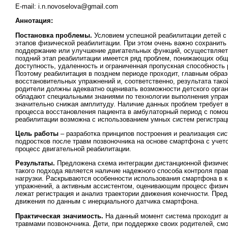
E-mail: i.n.novoselova@gmail.com
Аннотация:
Постановка проблемы.
Условием успешной реабилитации детей с 
этапов физической реабилитации. При этом очень важно сохранить
поддержание или улучшение двигательных функций, осуществляетс
поздний этап реабилитации имеется ряд проблем, понижающих общ
доступность, удаленность и ограниченная пропускная способность
Поэтому реабилитация в позднем периоде проходит, главным образ
восстановительных упражнений и, соответственно, результата тако
родители должны адекватно оценивать возможности детского орга
обладают специальными знаниями по технологии выполнения упражн
значительно снижая амплитуду. Наличие данных проблем требует 
процесса восстановления пациента в амбулаторный период с пом
реабилитации возможна с использованием умных систем регистраци
Цель работы
– разработка принципов построения и реализация си
подростков после травм позвоночника на основе смартфона с уче
процесс двигательной реабилитации.
Результаты.
Предложена схема интеграции дистанционной физичес
такого подхода является наличие надежного способа контроля пра
нагрузки. Раскрываются особенности использования смартфона в 
упражнений, а активным ассистентом, оценивающим процесс физич
лежат регистрация и анализ траектории движения конечности. Пре
движения по данным с инерциального датчика смартфона.
Практическая значимость.
На данный момент система проходит ап
травмами позвоночника. Дети, при поддержке своих родителей, см