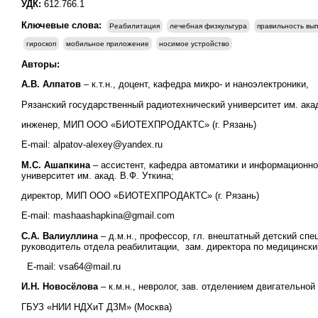
УДК:
612.766.1
Ключевые слова:
Реабилитация
лечебная физкультура
правильность вы
гироскоп
мобильное приложение
носимое устройство
Авторы:
А.В. Алпатов
– к.т.н., доцент, кафедра микро- и наноэлектроники,
Рязанский государственный радиотехнический университет им. акад
инженер, МИП ООО «БИОТЕХПРОДАКТС» (г. Рязань)
E-mail: alpatov-alexey@yandex.ru
М.С. Ашапкина
– ассистент, кафедра автоматики и информационно
университет им. акад. В.Ф. Уткина;
директор, МИП ООО «БИОТЕХПРОДАКТС» (г. Рязань)
E-mail: mashaashapkina@gmail.com
С.А. Валиуллина
– д.м.н., профессор, гл. внештатный детский сп
руководитель отдела реабилитации, зам. директора по медицинс
E-mail: vsa64@mail.ru
И.Н. Новосёлова
– к.м.н., невролог, зав. отделением двигательно
ГБУЗ «НИИ НДХиТ ДЗМ» (Москва)