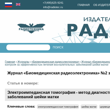
+7(495)625-9241
ГЛАВНАЯ
ОБ ИЗДАТЕ
info@radiotec.ru
Главная
Журналы
«Биомедицинская радиоэлектроника»
Журнал «Биомедицинск
>
>
>
контроля за эффективностью лечения воспалительных заболеваний шейки матки
Журнал «Биомедицинская радиоэлектроника» №2 за
Статья в номере:
Электроимпедансная томография - метод диагност
заболеваний шейки матки
Ключевые слова:
электроимпедансная томография
шейка матки
цервици