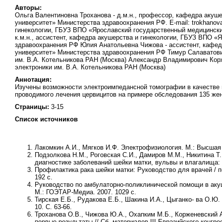
Авторы:
Ольга Валентиновна Троханова - д.м.н., профессор, кафедра акуш
университет» Министерства здравоохранения РФ. E-mail: trokhanov
гинекологии, ГБУЗ ВПО «Ярославский государственный медицинск
к.м.н., ассистент, кафедра акушерства и гинекологии, ГБУЗ ВПО 
здравоохранения РФ Юлия Анатольевна Чижова - ассистент, кафед
университет» Министерства здравоохранения РФ Тимур Салаватович 
им. В.А. Котельникова РАН (Москва) Александр Владимирович Корже
электроники им. В.А. Котельникова РАН (Москва)
Аннотация:
Изучены возможности электроимпедансной томографии в качестве 
проводимого лечения цервицитов на примере обследования 135 же
Страницы:
3-15
Список источников
Лакомкин А.И., Мягков И.Ф.
Электрофизиология. М.: Высшая ш
Подзолкова Н.М., Роговская С.И., Дамиров М.М., Никитина Т.
диагностике заболеваний шейки матки, вульвы и влагалища: У
Профилактика рака шейки матки: Руководство для врачей / 
192 с.
Руководство по амбулаторно-поликлинической помощи в акуш
М.: ГОЭТАР-Медиа. 2007. 1029 с.
Тирская Е.Б., Рудакова Е.Б., Шакина И.А., Цыганко- ва О.Ю
.
10. С. 63-66.
Троханова О.В., Чижова Ю.А., Охапким М.Б., Корженевский А
первые результаты // Сб. материалов III Евразийского конгр