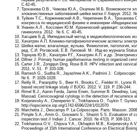
С.42-45.
Троханова О.В., Чижова Ю.А., Охапкин М.Б
. Возможности эл
злокачественных заболеваний шейки матки // Хирург. 2012. № 
Туйкин Т.С., Корженевский А.В., Черепенин В.А., Троханова 
конгресса по медицинской физике и инженерии «Медицинская ф
Унанян А.Л., Коссович Ю.М.
Хронический цервицит: особеннос
гинеколога. 2012. № 6. С. 40-45.
Хасцаев Б.Д.
Импедансный метод в медикобиологических иссл
Хачатрян А.П.
Клинико-патофизиологические аспекты электро
Шейка матки, влагалище, вульва. Физиология, патология, ко
ред.
С.И. Роговской, Е.В. Липовой
. М.: Изд-во журнала Status
Торнуев Ю.В., Хачатрян Р.Г., Хачатрян А.П. и др.
Электрическ
Dillner J.
Primary human papillomavirus testing in organized cervic
Carter J.R., Zongqun Ding, Rose B.R
. HPV infection and cervica
2011. V. 51. Р. 103-108.
Ramesh G., Sudha R., Jayashree A.K., Padmini J.
Colposcopic 
№ 6. Р. 1026-1028.
Reilly R., Paranjothy S., Beer H., Brooks C., Fielder H., Lyons R.
based record linkage study // BJOG. 2012. V. 119. Р. 236-244.
Rimel B.J., Aaron Ferda, Jamie Erwin, Summer B. Dewdney, Lei
Massad
. Cervicovaginal cytology in the detection of recurrence a
Korjenevsky A., Cherepenin V., Trokhanova O., Tuykin T.
Gyneco
http://iopscience.iop.org/1742-6596/224/1/012070
Marchetta J., Descamps P
. La Colposcopie. Paris: Masson. 2008
Pimple S.A., Amin G., Goswami S., Shastri S.S.
Evaluation of c
inspection test // Indian J. Cancer. 2010. № 47(3). Р. 308-313.
Trokhanova O.V., Chijova Y.A., Okhapkin M.B., Korjenevsky A.V.
Proceedings of 15th International Conference on Electrical Bio