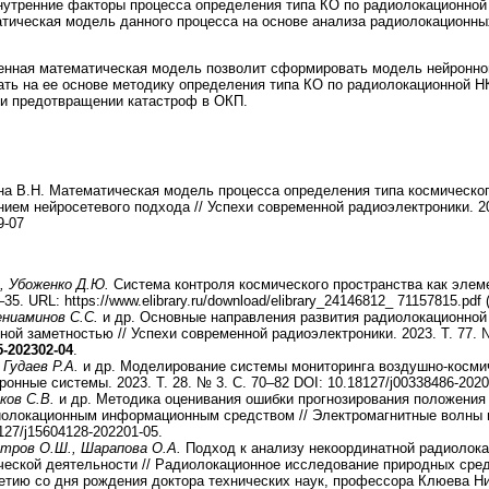
утренние факторы процесса определения типа КО по радиолокационной
тическая модель данного процесса на основе анализа радиолокационны
нная математическая модель позволит сформировать модель нейронной
ать на ее основе методику определения типа КО по радиолокационной Н
 и предотвращении катастроф в ОКП.
на В.Н. Математическая модель процесса определения типа космическог
ем нейросетевого подхода // Успехи современной радиоэлектроники. 2025
9-07
., Убоженко Д.Ю.
Система контроля космического пространства как элеме
5. URL: https://www.elibrary.ru/download/elibrary_24146812_ 71157815.pdf
ениаминов С.С.
и др. Основные направления развития радиолокационной
ной заметностью // Успехи современной радиоэлектроники. 2023. Т. 77. 
5-202302-04
.
 Гудаев Р.А.
и др. Моделирование системы мониторинга воздушно-космич
нные системы. 2023. Т. 28. № 3. С. 70–82 DOI: 10.18127/j00338486-20200
иков С.В.
и др. Методика оценивания ошибки прогнозирования положения
олокационным информационным средством // Электромагнитные волны и 
8127/j15604128-202201-05.
Тотров О.Ш., Шарапова О.А.
Подход к анализу некоординатной радиолок
ческой деятельности // Радиолокационное исследование природных сре
етию со дня рождения доктора технических наук, профессора Клюева Ни