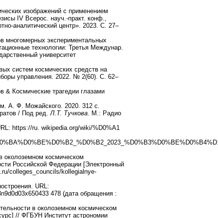
ических изображений с применением
исы IV Всерос. науч.-практ. конф.,
но-аналитический центр». 2023. С. 27–
тов многомерных экспериментальных
тационные технологии: Третья Междунар.
сударственный университет
вых систем космических средств на
оры управления. 2022. № 2(60). С. 62–
ов & Космические трагедии глазами
. А. Ф. Можайского. 2020. 312 с.
ратов / Под ред.
Л.Т. Тучкова
. М.: Радио
: https://ru. wikipedia.org/wiki/%D0%A1
0%BA%D0%BE%D0%B2_%D0%B2_2023_%D0%B3%D0%BE%D0%B4%D
 в околоземном космическом
ости Российской Федерации [Электронный
/colleges_councils/kollegialnye-
ностроения. URL:
id=m3n9d0d03x650433 478 (дата обращения :
ятельности в околоземном космическом
сурс] // ФГБУН Институт астрономии