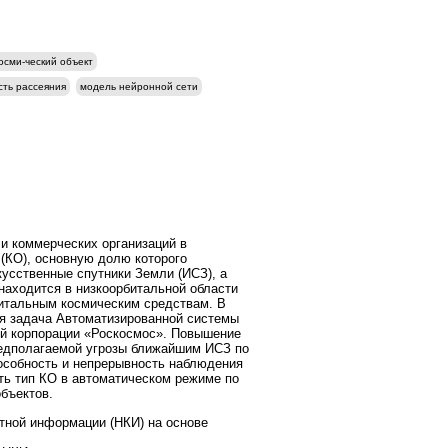
осми-ческий объект
сть рассеяния
модель нейронной сети
и коммерческих организаций в
(КО), основную долю которого
кусственные спутники Земли (ИСЗ), а
находится в низкоорбитальной области
битальным космическим средствам. В
я задача Автоматизированной системы
ой корпорации «Роскосмос». Повышение
предполагаемой угрозы ближайшим ИСЗ по
собность и непрерывность наблюдения
ь тип КО в автоматическом режиме по
бъектов.
тной информации (НКИ) на основе