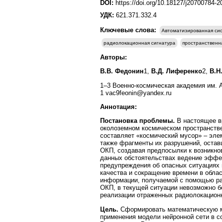
DOI:
https://doi.org/10.18127/j20700784-
УДК:
621.371.332.4
Ключевые слова:
Автоматизированная сис
радиолокационная сигнатура
пространственн
Авторы:
В.В. Федонин
1,
В.Д. Лиференко
2,
В.Н
1–3 Военно-космическая академия им. А
1 vac9feonin@yandex.ru
Аннотация:
Постановка проблемы.
В настоящее вр
околоземном космическом пространстве
составляет «космический мусор» – элем
также фрагменты их разрушений, остав
ОКП, создавая предпосылки к возникно
данных обстоятельствах ведение эффе
предупреждения об опасных ситуациях
качества и сокращение времени в облас
информации, получаемой с помощью ра
ОКП, в текущей ситуации невозможно 
реализации отраженных радиолокационн
Цель.
Сформировать математическую мо
применения модели нейронной сети в 