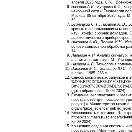
апреля 2023 года. СПб.: Военно-
Назаров А.В., Кущенко К.И., Лог
нейронной сети // Технологии по
Москва, 05 октября 2023 года. М
32.
Бурлуцкий С. Г., Назаров А. В., 
кривых с использованием многос
науч. конф.: сборник докладов. 
аэрокосмического приборостроени
Николаев А.Ю., Волков М.Н., Ив
основе совместной обработки ра
74
Ладыгин А.И.
Анализ сигнатур. Т
аналитиков сигнатур. М.: Универс
Назаров А.В.
Технология получени
Варганов М.Е., Зиновьев Ю.С., 
и связь. 1985. 236 с.
Список космических запусков в 20
%D0%BF%D0%B8%D1%81%D0
B8%D1%87%D0%B5%D1%81%D
(дата обращения : 15.08.2024).
Создание, эксплуатация и разви
пространстве для повышения уро
ресурс] // Министерство науки и в
organy/prize_science/ pub lic_sci
Безопасность в космосе [Электр
https://tsniimash.ru/science/scient
25.09.2024).
Концепция создания системы инф
пространстве «Млечный путь» на 