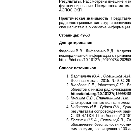
Результаты.
Рассмотрены внешние и вн
функционирование. Предложена матема
АСПОС ОКП.
Практическая значимость.
Представле
радиолокационных сигнатур и реализов
специалистам в обработке информации
Страницы:
49-58
Для цитирования
Федонин В.В., Лиференко В.Д., Алдохи
некоординатной информации с применени
https://doi.org/10.18127/ j20700784-20250
Список источников
Вартаньян Ю.А., Олейников И.И
Военная мысль. 2015. № 9. С. 29–3
Шалдаев С.Е., Убоженко Д.Ю., В
объектов с низкой радиолокацион
https://doi.org/
10.18127/j1999846
Куликов С.В., Епанешников Н.М.,
Электромагнитные волны и электро
Чеботарь И.В., Гудаев Р.А., Кул
результатам сопровождения ради
С. 39–47 DOI: https://doi.org/10.1
Полянский К.А., Склемин Д.В., 
обеспечения безопасности косми
симпозиума, посвященного 100-л