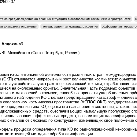
202509-07
тема предупреждения об опасных ситуациях в околоземном космическом пространстве
к
ая диаграмма отражения
поляризационная матрица рассеяния
эффективная поверхно
. Алдохина
3
.Ф. Можайского (Санкт-Петербург, Россия)
емя из-за интенсивной деятельности различных стран, международных 
 (ОКП) отмечается непрерывный рост количества космических объектов 
енты устройств запуска ракетно-космической техники, отработавшие ис
шиеся на околоземных орбитах. Значительная часть подобных объектов 
вению столкновений в космосе, способных принести ущерб целевым ор
ктивного наблюдения КО с целью предотвращения катастроф – ключева
 в околоземном космическом пространстве (АСПОС ОКП) государственн
ти определения типа КО, оценки его назначения и состояния, а также 
диолокационных средств, обеспечивающих наибольшую пропускную спо
без использования эффективных средств, позволяющих классифицироват
ых сигналов от сложных по конструкции, изменяющих свое положение о
дель процесса определения типа КО по радиолокационной некоордина
соответствующей методике обработки информации.