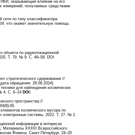
 НКИ, оказывающие влияние на его
х измерений, получаемых средствами
 сети по типу классификатора
КИ, что окажет значительную помощь
о объекта по радиолокационной
. T. 79. № 9. С. 49–58. DOI:
нт стратегического сдерживания //
 (дата обращения: 28.08.2024).
 техники для наблюдения космических
№ 4. С. 6–14
DOI:
еского пространства //
4(8)-05.
 элементов космического мусора по
электронные системы. 2022. Т. 27. № 2.
ационной информации в интересах
д: Материалы XXXIII Всероссийского
колая Фомича. Санкт-Петербург, 19–20