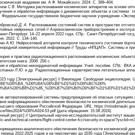
космическая академия им. А.Ф. Можайского. 2024. С. 399–404.
унов С.В.
Методика распознавания космических аппаратов на основе опт
лучения и обработки информации о динамических объектах и системах: тез
.: Федеральное государственное бюджетное научное учреждение «Эксперт
Бобровский Д. А.
Распознавание состояний систем в пространстве отсче
лойных нейронных сетей // Аэрокосмическое приборостроение и эксплуа
Санкт-Петербург. 14–22 апреля 2022 года. СПр.: Санкт-Петербургский го
я. 2022. С. 134–140.
аню А.Ю.
Нейросетевой алгоритм контроля технического состояния борто
знородной измерительной информации // Труды «НПЦАП». Системы и приб
еория и практика радиолокационного распознавания космических объект
итетская книга. 2008. 256 с.
я и обработки некоординатной информации: Учеб. пособие. СПб.: ВКА им
Астанин Л.Ю.
и др. Радиолокационные характеристики летательных аппа
23 году [Электронный ресурс] // Википедия: Свободная энциклопедия. URL
%BE%D0%BA_%D0%BA%D0%BE%D1%81%D0%BC%D0%
0%BA%D0%B8%D1%85_%D0%B7%D0%B0%D0%BF%D1%83%D1%81%D
тие автоматизированной системы предупреждения об опасных ситуациях
вня информационного обеспечения безопасности космической деятельн
ысшего образования Российской Федерации. URL: https://minobrnauki.gov.ru
ence/files2024/%D0%A024-53.pdf (дата обращения: 15.08.2024).
онный ресурс] // Центральный научно-исследовательский институт маши
ific-and-technical-centers/flight-control-center-fcc/security-in-space/?yscl
ормационно-аналитического обеспечения безопасности космической де
период 2022-2025 годов и на перспективу до 2035 года [Электронный ре