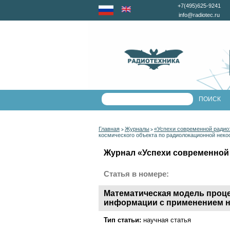
+7(495)625-9241
info@radiotec.ru
Главная
Журналы
«Успехи современной радио
>
>
космического объекта по радиолокационной нек
Журнал «Успехи современной 
Статья в номере:
Математическая модель проце
информации с применением н
Тип статьи:
научная статья