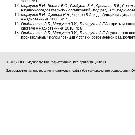
2005. № 6.
Меркулов В.И., Чернов В.С., Гандурин В.А., Дрогалин В.В.,
Савель
научно-ис­следовательских организаций / под ред.
В.И. Меркулов
Меркулов В.И., Суворов Н.Н., Чернов В.С.
и др. Алгоритмы управ
// Радиотехника. 2006. № 7.
Гребенников В.Б., Меркулов В.И., Тетеруков А.Г.
Алгоритм многоц
системе // Радиотехника. 2010. № 8.
Гребенников В.Б., Меркулов В.И., Тетеруков А.Г.
Двухэтапное оце
произвольным числом позиций // Успехи современной радиоэлект
© 2026, ООО Издательство Радиотехника. Все права защищены.
Запрещается использование информации сайта без официального разрешения О