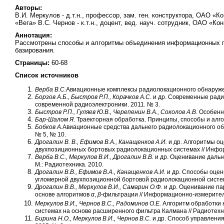
Авторы:
В.И. Меркулов - д.т.н., профессор, зам. ген. конструктора, ОАО «Ко
«Вега» В.С. Чернов - к.т.н., доцент, вед. науч. сотрудник, ОАО «Ко
Аннотация:
Рассмотрены способы и алгоритмы объединения информационных п
базирования.
Страницы:
60-68
Список источников
Верба В.С.
Авиационные комплексы радиолокационного обнаружени
Борзов А.Б., Быстров Р.П., Корачков А.С.
и др. Современные радио
современной радиоэлектроники. 2011. № 3.
Быстров Р.П., Гуляев Ю.В., Черепенин В.А., Соколов А.В.
Особенно
Бар-Шалом Я.
Траекторная обработка. Принципы, способы и алгорит
Бобков А.
Авиационные средства дальнего радиолокационного обн
№ 5, № 10.
Дрогалин В. В., Ефимов В.А., Канащенков А.И.
и др. Алгоритмы о
двухпозиционных бортовых радиолокационных системах // Инфор
Верба В.С., Меркулов В.И., Дрогалин В.В.
и др. Оценивание дальн
М.: Радиотехника. 2010.
Дрогалин В.В., Ефимов В.А., Канащенков А.И.
и др. Способы оце
угломерной двухпозиционной бортовой радиолокационной системо
Дрогалин В.В., Меркулов В.И., Самарин О.Ф.
и др. Оценивание п
основе алгоритмов
α
,
β
-фильтрации // Информационно-измеритель
Меркулов В.И., Чернов В.С., Радоминов О.Е.
Алгоритм обработки 
системах на основе расширенного фильтра Калмана // Радиотехни
Бирина Н.О., Меркулов В.И., Чернов В.С.
и др. Способ управлени