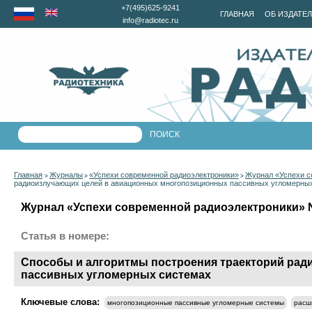
+7(495)625-9241
ГЛАВНАЯ
ОБ ИЗДАТЕ
info@radiotec.ru
Главная
Журналы
«Успехи современной радиоэлектроники»
Журнал «Успехи с
>
>
>
радиоизлучающих целей в авиационных многопозиционных пассивных угломерны
Журнал «Успехи современной радиоэлектроники» №1
Статья в номере:
Способы и алгоритмы построения траекторий ра
пассивных угломерных системах
Ключевые слова:
многопозиционные пассивные угломерные системы
расш