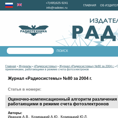
+7(495)625-9241
ГЛАВНАЯ
ОБ ИЗДАТЕ
info@radiotec.ru
Главная
Журналы
«Радиосистемы»
Журнал «Радиосистемы» №80 за 2004 г.
О
>
>
>
>
приемниками, работающими в режиме счета фотоэлектронов
Журнал «Радиосистемы» №80 за 2004 г.
Статья в номере:
Оценочно-компенсационный алгоритм различения
работающими в режиме счета фотоэлектронов
Авторы:
Иванцов А.В., Козирацкий А.Ю., Козирацкий Ю.Л.