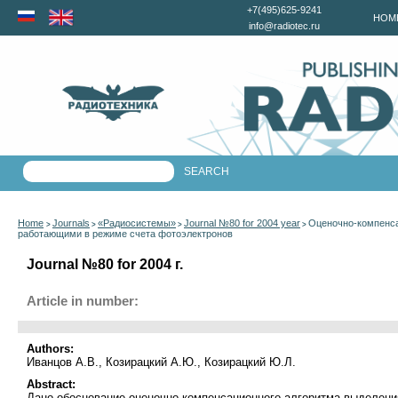
+7(495)625-9241
HOM
info@radiotec.ru
Home
Journals
«Радиосистемы»
Journal №80 for 2004 year
Оценочно-компенса
>
>
>
>
работающими в режиме счета фотоэлектронов
Journal №80 for 2004 г.
Article in number:
Authors:
Иванцов А.В., Козирацкий А.Ю., Козирацкий Ю.Л.
Abstract:
Дано обоснование оценочно-компенсационного алгоритма выделен