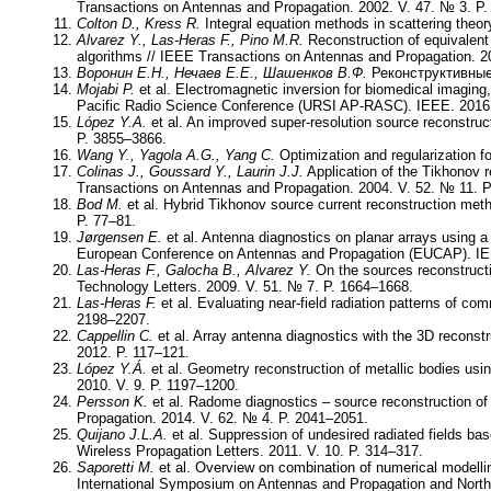
Transactions on Antennas and Propagation. 2002. V. 47. № 3. P.
Colton D., Kress R.
Integral equation methods in scattering theo
Alvarez Y., Las-Heras F., Pino M.R.
Reconstruction of equivalent 
algorithms // IEEE Transactions on Antennas and Propagation. 2
Воронин Е.Н., Нечаев Е.Е., Шашенков В.Ф.
Реконструктивные 
Mojabi P.
et al. Electromagnetic inversion for biomedical imaging
Pacific Radio Science Conference (URSI AP-RASC). IEEE. 2016.
López Y.A.
et al. An improved super-resolution source reconstru
P. 3855–3866.
Wang Y., Yagola A.G., Yang C.
Optimization and regularization f
Colinas J., Goussard Y., Laurin J.J.
Application of the Tikhonov r
Transactions on Antennas and Propagation. 2004. V. 52. № 11. 
Bod M.
et al. Hybrid Tikhonov source current reconstruction met
P. 77–81.
Jørgensen E.
et al. Antenna diagnostics on planar arrays using a
European Conference on Antennas and Propagation (EUCAP). IE
Las-Heras F., Galocha B., Alvarez Y.
On the sources reconstructi
Technology Letters. 2009. V. 51. № 7. P. 1664–1668.
Las-Heras F.
et al. Evaluating near-field radiation patterns of 
2198–2207.
Cappellin C.
et al. Array antenna diagnostics with the 3D recon
2012. P. 117–121.
López Y.Á.
et al. Geometry reconstruction of metallic bodies us
2010. V. 9. P. 1197–1200.
Persson K.
et al. Radome diagnostics – source reconstruction of
Propagation. 2014. V. 62. № 4. P. 2041–2051.
Quijano J.L.A.
et al. Suppression of undesired radiated fields b
Wireless Propagation Letters. 2011. V. 10. P. 314–317.
Saporetti M.
et al. Overview on combination of numerical modell
International Symposium on Antennas and Propagation and Nort