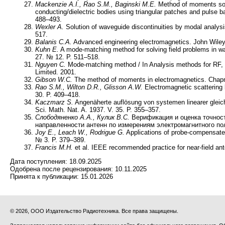
Mackenzie A.I., Rao S.M., Baginski M.E.
Method of moments solut
conducting/dielectric bodies using triangular patches and pulse 
488–493.
Wexler A.
Solution of waveguide discontinuities by modal analys
517.
Balanis C.A.
Advanced engineering electromagnetics. John Wile
Kuhn E.
A mode-matching method for solving field problems in wav
27. № 12. P. 511–518.
Nguyen C.
Mode-matching method / In Analysis methods for RF, m
Limited. 2001.
Gibson W.C.
The method of moments in electromagnetics. Chapm
Rao S.M., Wilton D.R., Glisson A.W.
Electromagnetic scattering 
30. P. 409–418.
Kaczmarz S.
Angenäherte auflösung von systemen linearer gleichu
Sci. Math. Nat. A. 1937. V. 35. P. 355–357.
Слободяненко
А
.
А
.,
Кулик
В
.
С
.
Верификация и оценка точност
направленности антенн по измерениям электромагнитного поля
Joy E., Leach W., Rodrigue G.
Applications of probe-compensate
№ 3. P. 379–389.
Francis M.H.
et al. IEEE recommended practice for near-field a
Дата поступления:
18.09.2025
Одобрена после рецензирования:
10.11.2025
Принята к публикации:
15.01.2026
© 2026, ООО Издательство Радиотехника. Все права защищены.