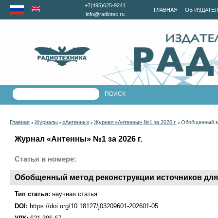
+7(495)625-9241
ГЛАВНАЯ
ОБ ИЗДАТЕ
info@radiotec.ru
Главная
Журналы
«Антенны»
Журнал «Антенны» №1 за 2026 г.
Обобщенный ме
>
>
>
>
Журнал «Антенны» №1 за 2026 г.
Статья в номере:
Обобщенный метод реконструкции источников для 
Тип статьи:
научная статья
DOI:
https://doi.org/10.18127/j03209601-202601-05