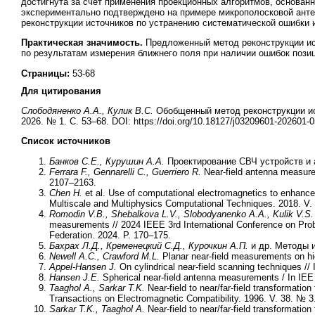
достигнута за счет применения проекционных алгоритмов, основан
экспериментально подтверждено на примере микрополосковой анте
реконструкции источников по устранению систематической ошибки 
Практическая значимость.
Предложенный метод реконструкции ис
по результатам измерения ближнего поля при наличии ошибок пози
Страницы:
53-68
Для цитирования
Слободяненко А.А., Кулик В.С.
Обобщенный метод реконструкции ист
2026. № 1. С. 53–68. DOI: https://doi.org/10.18127/j03209601-202601-0
Список источников
Банков С.Е., Курушин А.А.
Проектирование СВЧ устройств и а
Ferrara F., Gennarelli C., Guerriero R.
Near-field antenna measure
2107–2163.
Chen H.
et al. Use of computational electromagnetics to enhance
Multiscale and Multiphysics Computational Techniques. 2018. V. 
Romodin V.B., Shebalkova L.V., Slobodyanenko A.A., Kulik V.S.
measurements // 2024 IEEE 3rd International Conference on Prob
Federation. 2024. P. 170–175.
Бахрах Л.Д., Кременецкий С.Д., Курочкин А.П.
и др. Методы и
Newell A.C., Crawford M.L.
Planar near-field measurements on hi
Appel-Hansen J.
On cylindrical near-field scanning techniques /
Hansen J.E.
Spherical near-field antenna measurements / In IEE
Taaghol A., Sarkar T.K.
Near-field to near/far-field transformation
Transactions on Electromagnetic Compatibility. 1996. V. 38. № 3
Sarkar T.K., Taaghol A.
Near-field to near/far-field transformation