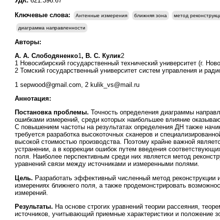
УДК:
621.396.67
Ключевые слова:
Антенные измерения
ближняя зона
метод реконструкц
диаграмма направленности
Авторы:
А. А. Слободяненко
1
,
В. С. Кулик
2
1 Новосибирский государственный технический университет (г. Ново
2 Томский государственный университет систем управления и радиоэ
1 sepwood@gmail.com, 2 kulik_vs@mail.ru
Аннотация:
Постановка проблемы.
Точность определения диаграммы направле
ошибками измерений, среди которых наибольшее влияние оказываю
С повышением частоты на результатах определения ДН также начи
требуется разработка высокоточных сканеров и специализированно
высокой стоимостью производства. Поэтому крайне важной являет
устранении, а в коррекции ошибок путем введения соответствующи
поля. Наиболее перспективным среди них является метод реконстр
уравнений связи между источниками и измеренными полями.
Цель.
Разработать эффективный численный метод реконструкции и
измерениях ближнего поля, а также продемонстрировать возможно
измерений.
Результаты.
На основе строгих уравнений теории рассеяния, теор
источников, учитывающий приемные характеристики и положение з