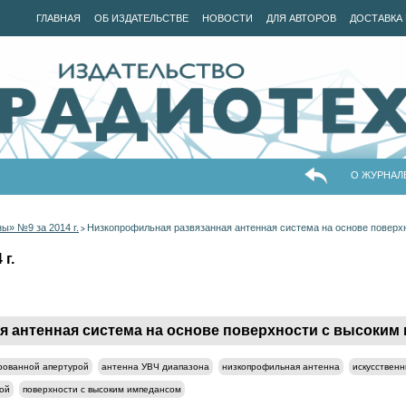
ГЛАВНАЯ
ОБ ИЗДАТЕЛЬСТВЕ
НОВОСТИ
ДЛЯ АВТОРОВ
ДОСТАВКА 
О ЖУРНАЛ
ы» №9 за 2014 г.
Низкопрофильная развязанная антенная система на основе поверх
>
г.
 антенная система на основе поверхности с высоким
рованной апертурой
антенна УВЧ диапазона
низкопрофильная антенна
искусствен
ной
поверхности с высоким импедансом