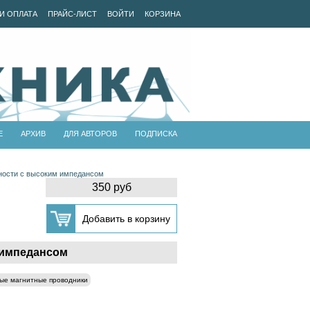
И ОПЛАТА
ПРАЙС-ЛИСТ
ВОЙТИ
КОРЗИНА
Е
АРХИВ
ДЛЯ АВТОРОВ
ПОДПИСКА
ности с высоким импедансом
350 руб
 импедансом
ные магнитные проводники