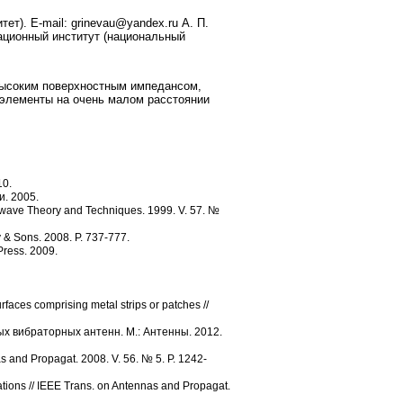
ет). E-mail: grinevau@yandex.ru А. П.
иационный институт (национальный
высоким поверхностным импедансом,
 элементы на очень малом расстоянии
10.
. 2005.
rowave Theory and Techniques. 1999. V. 57. №
y & Sons. 2008. P. 737-777.
Press. 2009.
faces comprising metal strips or patches //
ых вибраторных антенн. М.: Антенны. 2012.
s and Propagat. 2008. V. 56. № 5. P. 1242-
ations // IEEE Trans. on Antennas and Propagat.