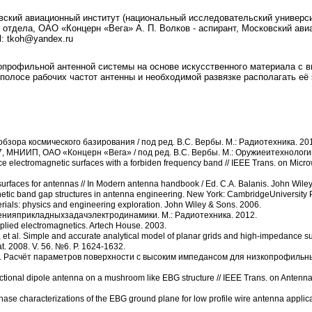
овский авиационный институт (национальный исследовательский университ
ик отдела, ОАО «Концерн «Вега» А. П. Волков - аспирант, Московский ав
l: tkoh@yandex.ru
опрофильной антенной системы на основе искусственного материала с 
полосе рабочих частот антенны и необходимой развязке располагать её
ора космического базирования / под ред. В.С. Вербы. М.: Радиотехника. 20
, МНИИП, ОАО «Концерн «Вега» / под ред. В.С. Вербы. М.: Оружиеитехнологии
nce electromagnetic surfaces with a forbiden frequency band // IEEE Trans. on Mic
 surfaces for antennas // In Modern antenna handbook / Ed. C.A. Balanis. John Wile
etic band gap structures in antenna engineering. New York: CambridgeUniversity 
rials: physics and engineering exploration. John Wiley & Sons. 2006.
ияприкладныхзадачэлектродинамики. М.: Радиотехника. 2012.
pplied electromagnetics. Artech House. 2003.
 et al. Simple and accurate analytical model of planar grids and high-impedance sur
. 2008. V. 56. №6. P. 1624-1632.
.В. Расчёт параметров поверхности с высоким импедансом для низкопрофильн
ctional dipole antenna on a mushroom like EBG structure // IEEE Trans. on Antenna
hase characterizations of the EBG ground plane for low profile wire antenna applic