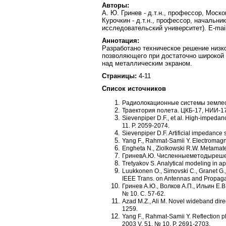
Авторы:
А. Ю. Гринев - д.т.н., профессор, Моск
Курочкин - д.т.н., профессор, начальн
исследовательский университет). E-mai
Аннотация:
Разработано техническое решение низк
позволяющего при достаточно широкой 
над металлическим экраном.
Страницы:
4-11
Список источников
Радиолокационные системы землеобз
Траектория полета. ЦКБ-17, НИИ-17
Sievenpiper D.F., et al. High-impeda
11. P. 2059-2074.
Sievenpiper D.F. Artificial impedance
Yang F., Rahmat-Samii Y. Electromagn
Engheta N., Ziolkowski R.W. Metamate
ГриневА.Ю. Численныеметодырешен
Tretyakov S. Analytical modeling in a
Luukkonen O., Simovski C., Granet G.,
IEEE Trans. on Antennas and Propagat
Гринев А.Ю., Волков А.П., Ильин Е
№ 10. C. 57-62.
Azad M.Z., Ali M. Novel wideband dire
1259.
Yang F., Rahmat-Samii Y. Reflection p
2003 V. 51. № 10. P. 2691-2703.