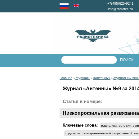
+7(495)625-9241
info@radiotec.ru
Главная
Журналы
«Антенны»
Журнал «Антенн
>
>
>
Журнал «Антенны» №9 за 2014 
Статья в номере:
Низкопрофильная развязанная
Ключевые слова:
радиолокатор с синтези
структуры с электромагнитной запрещенной зо