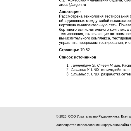
С.В. Аркусская - начальник отдела, ОА
arcus@argon.ru
Аннотация:
Рассмотрена технология тестирования
объединенных между собой высокоскор
бортовую вычислительную сеть. Показа
бортового вычислительного комплекса 
тестирования, включающие автономное 
вычислительного комплекса, тестирова
управлять процессом тестирования, и 
Страницы:
70-82
Список источников
Танненбаум Э., Стеен М. ван
. Рас
Стивенс У
. UNIX: взаимодействие 
Стивенс У
. UNIX: разработка сете
© 2026, ООО Издательство Радиотехника. Все 
Запрещается использование информации сайта 