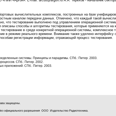
О «НИИ «Аргон». E-mail: arcus@argon.ru А.А. Терехов - начальник сектор
 бортовых вычислительных комплексов, построенных на базе унифициро
остным каналом передачи данных. Отмечено, что каждый такой вычисли
но, что тестирование выполнено под управлением операционной систем
и описаны способы и алгоритмы тестирования, которые применяются на
тестирование в среде конкретной операционной системы, комплексное т
ние в режиме реального времени. Внимание также уделено интерфейсу 
способам регистрации информации, отражающей процесс тестирования.
пределенные системы. Принципы и парадигмы. СПб.: Питер. 2003.
процессов. СПб.: Питер. 2002.
вых приложений. СПб.: Питер. 2003.
права защищены.
без официального разрешения ООО Издательство Радиотехника.