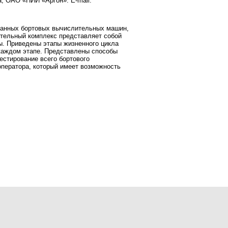
а, ОАО «НИИ «Аргон». E-mail:
ванных бортовых вычислительных машин,
тельный комплекс представляет собой
ы. Приведены этапы жизненного цикла
 каждом этапе. Представлены способы
естирование всего бортового
оператора, который имеет возможность