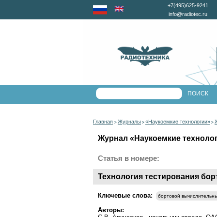
+7(495)625-9241
info@radiotec.ru
Главная
Журналы
«Наукоемкие технологии»
>
>
>
Журнал «Наукоемкие технологи
Статья в номере:
Технология тестирования бо
Ключевые слова:
бортовой вычислительны
Авторы: