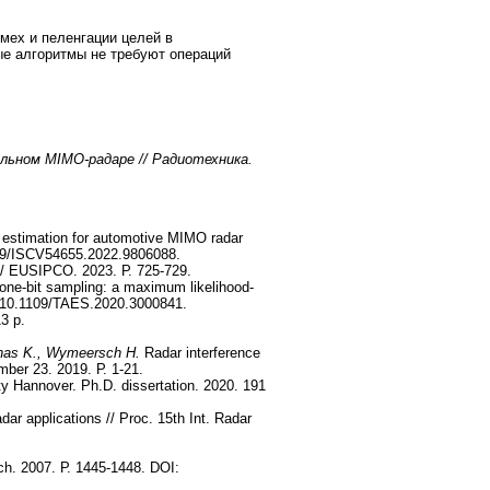
мех и пеленгации целей в
 алгоритмы не требуют операций
льном MIMO-радаре // Радиотехника.
 estimation for automotive MIMO radar
1109/ISCV54655.2022.9806088.
// EUSIPCO. 2023. Р. 725-729.
one-bit sampling: a maximum likelihood-
: 10.1109/TAES.2020.3000841.
3 p.
Vanas K., Wymeersch H.
Radar interference
mber 23. 2019. Р. 1-21.
y Hannover. Ph.D. dissertation. 2020. 191
ar applications // Proc. 15th Int. Radar
h. 2007. Р. 1445-1448. DOI: