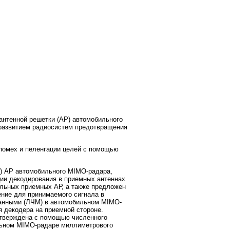
антенной решетки (АР) автомобильного
м развитием радиосистем предотвращения
помех и пеленгации целей с помощью
) АР автомобильного MIMO-радара,
ии декодирования в приемных антеннах
альных приемных АР, а также предложен
ние для принимаемого сигнала в
ванными (ЛЧМ) в автомобильном MIMO-
 декодера на приемной стороне.
тверждена с помощью численного
ильном MIMO-радаре миллиметрового