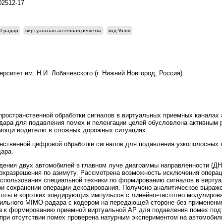
202512-17
O-радар
виртуальная антенная решетка
код Уолш
рситет им. Н.И. Лобачевского (г. Нижний Новгород, Россия)
ространственной обработки сигналов в виртуальных приемных каналах 
O) радара для подавления помех и пеленгации целей обусловлена активны
омощи водителю в сложных дорожных ситуациях.
нственной цифровой обработки сигналов для подавления узкополосных 
ара.
ения двух автомобилей в главном луче диаграммы направленности (ДН
рхразрешения по азимуту. Рассмотрена возможность исключения операц
 использования специальной техники по формированию сигналов в вирту
и сохранении операции декодирования. Получено аналитическое выраже
тоты и коротких зондирующих импульсов с линейно-частотно модулиро
ильного MIMO-радара с кодером на передающей стороне без применения
 к формированию приемной виртуальной АР для подавления помех под
 при отсутствии помех проверена натурным экспериментом на автомоб