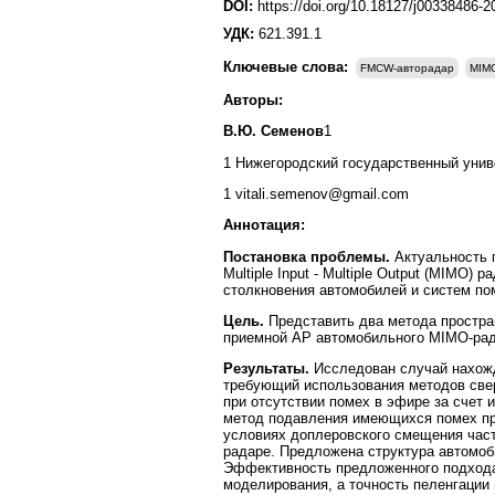
DOI:
https://doi.org/10.18127/j00338486-
УДК:
621.391.1
Ключевые слова:
FMCW-авторадар
MIM
Авторы:
В.Ю. Семенов
1
1 Нижегородский государственный униве
1 vitali.semenov@gmail.com
Аннотация:
Постановка проблемы.
Актуальность п
Multiple Input - Multiple Output (MIM
столкновения автомобилей и систем п
Цель.
Представить два метода простра
приемной АР автомобильного MIMO-рад
Результаты.
Исследован случай нахожд
требующий использования методов све
при отсутствии помех в эфире за счет
метод подавления имеющихся помех пр
условиях доплеровского смещения час
радаре. Предложена структура автомоб
Эффективность предложенного подхода
моделирования, а точность пеленгации