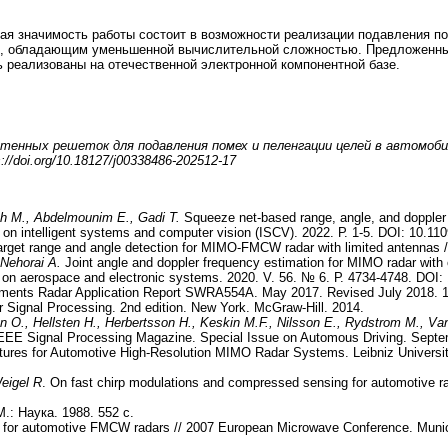
ая значимость работы состоит в возможности реализации подавления по
, обладающим уменьшенной вычислительной сложностью. Предложенные
ь реализованы на отечественной электронной компонентной базе.
тенных решеток для подавления помех и пеленгации целей в автомоби
s://doi.org/10.18127/j00338486-202512-17
ah M., Abdelmounim E., Gadi T.
Squeeze net-based range, angle, and doppler
e on intelligent systems and computer vision (ISCV). 2022. Р. 1-5. DOI: 10.
arget range and angle detection for MIMO-FMCW radar with limited antennas 
 Nehorai A.
Joint angle and doppler frequency estimation for MIMO radar with 
 on aerospace and electronic systems. 2020. V. 56. № 6. Р. 4734-4748. DOI
uments Radar Application Report SWRA554A. May 2017. Revised July 2018. 1
 Signal Processing. 2nd edition. New York. McGraw-Hill. 2014.
on O., Hellsten H., Herbertsson H., Keskin M.F., Nilsson E., Rydstrom M., 
/ IEEE Signal Processing Magazine. Special Issue on Automous Driving. Septe
tures for Automotive High-Resolution MIMO Radar Systems. Leibniz Universit
Weigel R
. On fast chirp modulations and compressed sensing for automotive rad
.: Наука. 1988. 552 с.
 for automotive FMCW radars // 2007 European Microwave Conference. Munic