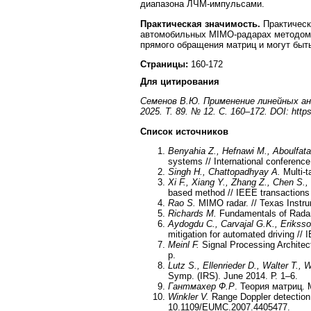
диапазона ЛЧМ-импульсами.
Практическая значимость.
Практическ
автомобильных MIMO-радарах методом
прямого обращения матриц и могут быт
Страницы:
160-172
Для цитирования
Семенов В.Ю. Применение линейных ан
2025. Т. 89. № 12. С. 160–172. DOI: http
Список источников
Benyahia Z., Hefnawi M., Aboulfat
systems // International conferenc
Singh H., Chattopadhyay A.
Multi-t
Xi F., Xiang Y., Zhang Z., Chen S.,
based method // IEEE transactions
Rao S.
MIMO radar. // Texas Instr
Richards M.
Fundamentals of Radar
Aydogdu C., Carvajal G.K., Erikss
mitigation for automated driving /
Meinl F.
Signal Processing Architec
p.
Lutz S., Ellenrieder D., Walter T., 
Symp. (IRS). Junе 2014. Р. 1–6.
Гантмахер Ф.Р
. Теория матриц. М
Winkler V.
Range Doppler detection
10.1109/EUMC.2007.4405477.