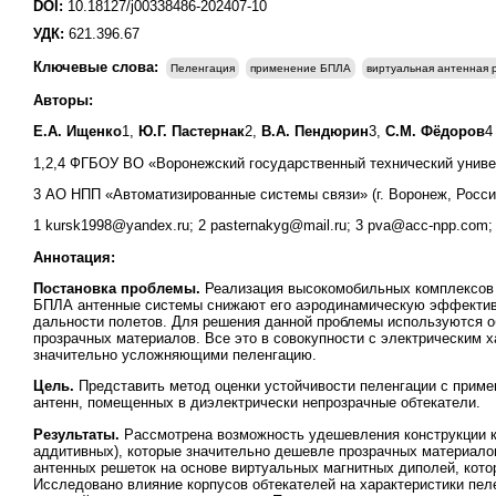
DOI:
10.18127/j00338486-202407-10
УДК:
621.396.67
Ключевые слова:
Пеленгация
применение БПЛА
виртуальная антенная 
Авторы:
Е.А. Ищенко
1,
Ю.Г. Пастернак
2,
В.А. Пендюрин
3,
С.М. Фёдоров
4
1,2,4 ФГБОУ ВО «Воронежский государственный технический универ
3 АО НПП «Автоматизированные системы связи» (г. Воронеж, Росси
1 kursk1998@yandex.ru; 2 pasternakyg@mail.ru; 3 pva@acc-npp.com;
Аннотация:
Постановка проблемы.
Реализация высокомобильных комплексов 
БПЛА антенные системы снижают его аэродинамическую эффективн
дальности полетов. Для решения данной проблемы используются об
прозрачных материалов. Все это в совокупности с электрическим 
значительно усложняющими пеленгацию.
Цель.
Представить метод оценки устойчивости пеленгации с прим
антенн, помещенных в диэлектрически непрозрачные обтекатели.
Результаты.
Рассмотрена возможность удешевления конструкции к
аддитивных), которые значительно дешевле прозрачных материал
антенных решеток на основе виртуальных магнитных диполей, кото
Исследовано влияние корпусов обтекателей на характеристики пел