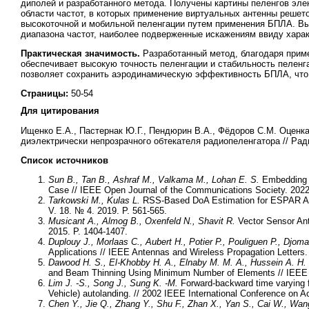
диполей и разработанного метода. Получены картины пеленгов эле
области частот, в которых применение виртуальных антенны решето
высокоточной и мобильной пеленгации путем применения БПЛА. Вы
диапазона частот, наиболее подверженные искажениям ввиду харак
Практическая значимость.
Разработанный метод, благодаря прим
обеспечивает высокую точность пеленгации и стабильность пеленг
позволяет сохранить аэродинамическую эффективность БПЛА, что 
Страницы:
50-54
Для цитирования
Ищенко Е.А., Пастернак Ю.Г., Пендюрин В.А., Фёдоров С.М. Оцен
диэлектрически непрозрачного обтекателя радиопеленгатора // Радиот
Список источников
Sun B., Tan B., Ashraf M., Valkama M., Lohan E. S.
Embedding t
Case // IEEE Open Journal of the Communications Society. 2022.
Tarkowski M., Kulas L.
RSS-Based DoA Estimation for ESPAR Ant
V. 18. № 4. 2019. P. 561-565.
Musicant A., Almog B., Oxenfeld N., Shavit R.
Vector Sensor Ant
2015. P. 1404-1407.
Duplouy J., Morlaas C., Aubert H., Potier P., Pouliguen P., Djom
Applications // IEEE Antennas and Wireless Propagation Letters.
Dawood H. S., El-Khobby H. A., Elnaby M. M. A., Hussein A. H.
and Beam Thinning Using Minimum Number of Elements // IEEE A
Lim J. -S., Song J., Sung K. -M.
Forward-backward time varying f
Vehicle) autolanding. // 2002 IEEE International Conference on 
Chen Y., Jie Q., Zhang Y., Shu F., Zhan X., Yan S., Cai W., Wan