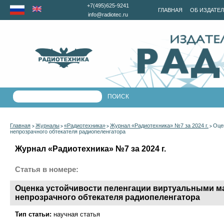
+7(495)625-9241
ГЛАВНАЯ
ОБ ИЗДАТЕ
info@radiotec.ru
Главная
Журналы
«Радиотехника»
Журнал «Радиотехника» №7 за 2024 г.
Оце
>
>
>
>
непрозрачного обтекателя радиопеленгатора
Журнал «Радиотехника» №7 за 2024 г.
Статья в номере:
Оценка устойчивости пеленгации виртуальными м
непрозрачного обтекателя радиопеленгатора
Тип статьи:
научная статья