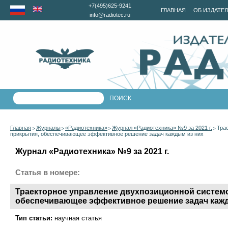
+7(495)625-9241
ГЛАВНАЯ
ОБ ИЗДАТЕ
info@radiotec.ru
Главная
Журналы
«Радиотехника»
Журнал «Радиотехника» №9 за 2021 г.
Тра
>
>
>
>
прикрытия, обеспечивающее эффективное решение задач каждым из них
Журнал «Радиотехника» №9 за 2021 г.
Статья в номере:
Траекторное управление двухпозиционной системо
обеспечивающее эффективное решение задач каж
Тип статьи:
научная статья