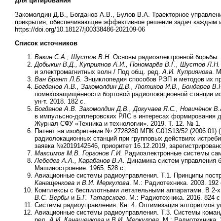
Для цитирования
Закомолдин Д.В., Богданов А.В., Булов В.А. Траекторное управлен
прикрытия, обеспечивающее эффективное решение задач каждым из н
https://doi.org/10.18127/j00338486-202109-06
Список источников
Вакин С.А., Шустов В.Н.
Основы радиоэлектронной борьбы. Ч
Добыкин В.Д., Куприянов А.И., Пономарёв В.Г., Шустов Л.Н.
и электромагнитных волн / Под общ. ред.
А.И. Куприянова
. 
Ван Брант Л.Б
. Энциклопедия способов РЭП и методов их при
Богданов А.В., Закомолдин Д.В., Лютиков И.В., Бондарев В.
помехозащищённости бортовой радиолокационной станции ист
ун-т. 2018. 182 с.
Богданов А.В. Закомолдин Д.В., Докучаев Я.С., Новичёнок В.
в импульсно-доплеровских РЛС в интересах формирования до
Журнал СФУ «Техника и технологии». 2019. Т. 12. № 1.
Патент на изобретение № 2728280 МПК G01S13/52 (2006.01)
радиолокационных станций при групповых действиях истреби
заявка №2019142546, приоритет 16.12.2019, зарегистрирован
Максимов М.В. Горгонов Г.И.
Радиоэлектронные системы самон
Лебедев А.А., Карабанов В.А.
Динамика систем управления б
Машиностроение. 1965. 528 с.
Авиационные системы радиоуправления. Т.1. Принципы постр
Канащенкова
и
В.И. Меркулова
. М.: Радиотехника. 2003. 192 
Комплексы с беспилотными летательными аппаратами. В 2-х 
В.С. Вербы
и
Б.Г. Татарского
. М.: Радиотехника. 2016. 824 с
Системы радиоуправления. Кн. 4. Оптимизация алгоритмов у
Авиационные системы радиоуправления. Т.3. Системы коман
ред.
А.И. Канащенкова
и
В.И. Меркулова
. М.: Радиотехника. 