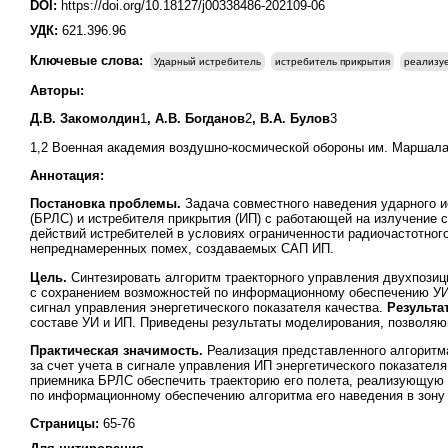
DOI:
https://doi.org/10.18127/j00338486-202109-06
УДК:
621.396.96
Ключевые слова:
Ударный истребитель
истребитель прикрытия
реализу
Авторы:
Д.В. Закомолдин
1
, А.В. Богданов
2
, В.А. Булов
3
1,2 Военная академия воздушно-космической обороны им. Маршала С
Аннотация:
Постановка проблемы.
Задача совместного наведения ударного и
(БРЛС) и истребителя прикрытия (ИП) с работающей на излучение 
действий истребителей в условиях ограниченности радиочастотног
непреднамеренных помех, создаваемых САП ИП.
Цель.
Синтезировать алгоритм траекторного управления двухпози
с сохранением возможностей по информационному обеспечению УИ в
сигнал управления энергетического показателя качества.
Результа
составе УИ и ИП. Приведены результаты моделирования, позволяю
Практическая значимость.
Реализация представленного алгоритма
за счет учета в сигнале управления ИП энергетического показате
приемника БРЛС обеспечить траекторию его полета, реализующу
по информационному обеспечению алгоритма его наведения в зону 
Страницы:
65-76