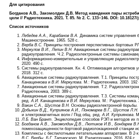
Для цитирования
Богданов А.В., Закомолдин Д.В.
Метод наведения пары истреби
цели // Радиотехника. 2021. Т. 85. № 2. С. 133−146. DOI: 10.18127/
Список источников
Лебедев А.А., Карабанов В.А.
Динамика систем управления б
Машиностроение. 1965. 528 с.
Верба В.С.
Принципы построения перспективных бортовых РЛС: 
Меркулов В.И., Лепин В.Н.
Авиационные системы радиоуправл
радиоуправления. Ч.2. Радиоэлектронные системы самонаведе
Информационно-измерительные и управляющие радиоэлектро
2020. 490 с.
Системы радиоуправления. Кн. 4. Оптимизация алгоритмов у
2018. 312 с.
Авиационные системы радиоуправления. Т.1. Принципы постр
Канащенкова
и
В.И. Меркулова
. М.: Радиотехника. 2003. 192 
Авиационные системы радиоуправления. Т.2. Радиоэлектрон
Радиотехника, 2003. 389 с.
Авиационные системы радиоуправления. Т.3. Системы коман
ред.
А.И. Канащенкова
и
В.И. Меркулова
. М.: Радиотехника. 
Вакин С.А., Шустов В.Н.
Основы радиоэлектронной борьбы. Ч
Добыкин В.Д., Куприянов А.И., Пономарев В.Г., Шустов Л.Н.
и электромагнитных волн / Под общ. ред.
А.И. Куприянова
. 
Л.Б. Ван Брант
. Энциклопедия способов РЭП и методов их пр
Богданов А.В., Закомолдин Д.В., Лютиков И.В., Бондарев В.
помехозащищенности бортовой радиолокационной станции ист
Комплексы с беспилотными летательными аппаратами. В 2-х 
В.С. Вербы, Б.Г. Татарского
. М. Радиотехника. 2016. 824 с.