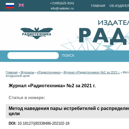
+7(495)625-9241
ГЛАВНАЯ
ОБ ИЗДАТЕ
info@radiotec.ru
Главная
Журналы
«Радиотехника»
Журнал «Радиотехника» №2 за 2021 г.
Мет
>
>
>
>
воздушной цели
Журнал «Радиотехника» №2 за 2021 г.
Статья в номере:
Метод наведения пары истребителей с распределе
цели
DOI:
10.18127/j00338486-202102-18