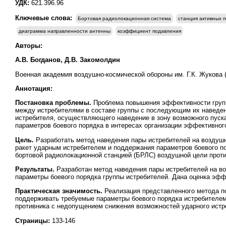
УДК:
621.396.96
Ключевые слова:
Бортовая радиолокационная система
станция активных 
диаграмма направленности антенны
коэффициент подавления
Авторы:
А.В. Богданов, Д.В. Закомолдин
Военная академия воздушно-космической обороны им. Г.К. Жукова (г
Аннотация:
Постановка проблемы.
Проблема повышения эффективности групп
между истребителями в составе группы с последующим их наведен
истребителя, осуществляющего наведение в зону возможного пуска
параметров боевого порядка в интересах организации эффективно
Цель.
Разработать метод наведения пары истребителей на воздуш
ракет ударным истребителем и поддержания параметров боевого п
бортовой радиолокационной станцией (БРЛС) воздушной цели проти
Результаты.
Разработан
метод наведения пары истребителей на в
параметры боевого порядка группы истребителей. Дана оценка эфф
Практическая значимость.
Реализация представленного метода по
поддерживать требуемые параметры боевого порядка истребителе
противника с недопущением снижения возможностей ударного ист
Страницы:
133-146