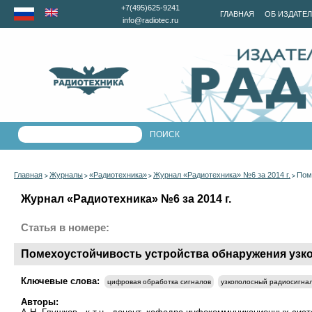
+7(495)625-9241
ГЛАВНАЯ
ОБ ИЗДАТЕ
info@radiotec.ru
Главная
Журналы
«Радиотехника»
Журнал «Радиотехника» №6 за 2014 г.
Пом
>
>
>
>
Журнал «Радиотехника» №6 за 2014 г.
Статья в номере:
Помехоустойчивость устройства обнаружения узко
Ключевые слова:
цифровая обработка сигналов
узкополосный радиосигна
Авторы: