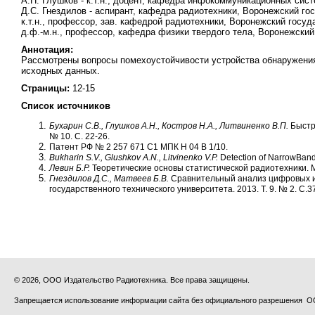
А.Н. Глушков - к.т.н., доцент, кафедра инфокоммуникационных сис
Д.С. Гнездилов - аспирант, кафедра радиотехники, Воронежский го
к.т.н., профессор, зав. кафедрой радиотехники, Воронежский госуд
д.ф.-м.н., профессор, кафедра физики твердого тела, Воронежски
Аннотация:
Рассмотрены вопросы помехоустойчивости устройства обнаружения
исходных данных.
Страницы:
12-15
Список источников
Бухарин С.В., Глушков А.Н., Костров Н.А., Литвиненко В.П.
Быстр
№ 10.
С. 22-26.
Патент РФ № 2 257 671 С1 МПК H 04 B 1/10.
Bukharin S.V., Glushkov A.N., Litvinenko V.P.
Detection of NarrowBand 
Левин Б.Р.
Теоретические основы статистической радиотехники. М.: 
Гнездилов Д.С., Матвеев Б.В.
Сравнительный анализ цифровых и
государственного технического университета. 2013. Т. 9. № 2. С.3
© 2026, ООО Издательство Радиотехника. Все права защищены.
Запрещается использование информации сайта без официального разрешения О