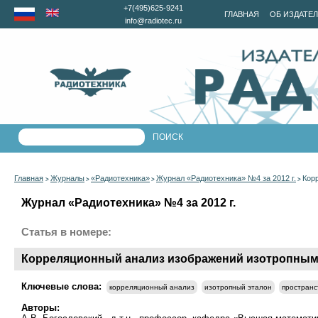
+7(495)625-9241
ГЛАВНАЯ
ОБ ИЗДАТЕ
info@radiotec.ru
Главная
Журналы
«Радиотехника»
Журнал «Радиотехника» №4 за 2012 г.
Кор
>
>
>
>
Журнал «Радиотехника» №4 за 2012 г.
Статья в номере:
Корреляционный анализ изображений изотропным
Ключевые слова:
корреляционный анализ
изотропный эталон
пространс
Авторы: