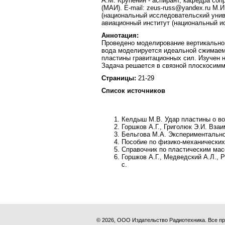
А.М. Крупенин - аспирант, кафедра со
(МАИ). E-mail: zeus-russ@yandex.ru М.
(национальный исследовательский униве
авиационный институт (национальный и
Аннотация:
Проведено моделирование вертикальног
вода моделируется идеальной сжимаемо
пластины гравитационных сил. Изучен 
Задача решается в связной плоскосимм
Страницы:
21-29
Список источников
Келдыш М.В
. Удар пластины о в
Горшков А.Г., Григолюк Э.И
. Взаи
Бельгова М.А
. Экспериментально
Пособие по физико-механических 
Справочник по пластическим мас
Горшков А.Г., Медведский А.Л., 
с.
© 2026, ООО Издательство Радиотехника. Все 