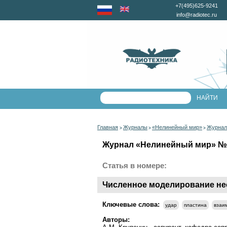
+7(495)625-9241
info@radiotec.ru
Главная
Журналы
«Нелинейный мир»
Журнал
>
>
>
Журнал «Нелинейный мир» №11
Статья в номере:
Численное моделирование не
Ключевые слова:
удар
пластина
взаи
Авторы: