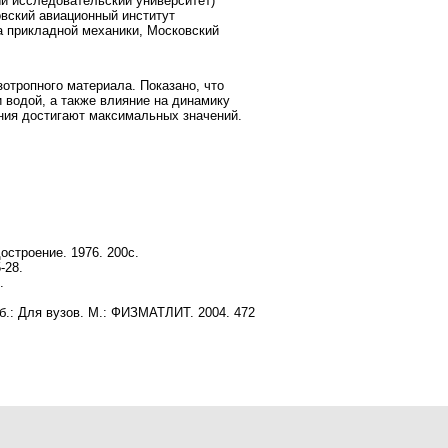
ый исследовательский университет)
овский авиационный институт
та прикладной механики, Московский
отропного материала. Показано, что
водой, а также влияние на динамику
ния достигают максимальных значений.
.
остроение. 1976. 200с.
-28.
.
б.: Для вузов. М.: ФИЗМАТЛИТ. 2004. 472