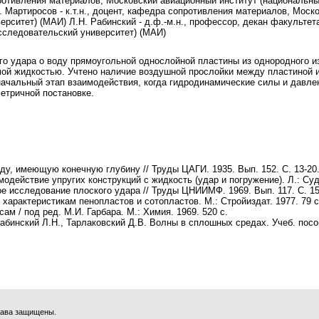
противления материалов, Московский авиационный институт (национальн
И. Мартиросов - к.т.н., доцент, кафедра сопротивления материалов, Моск
рситет) (МАИ) Л.Н. Рабинский - д.ф.-м.н., профессор, декан факульте
сследовательский университет) (МАИ)
о удара о воду прямоугольной однослойной пластины из однородного из
й жидкостью. Учтено наличие воздушной прослойки между пластиной и 
начальный этап взаимодействия, когда гидродинамические силы и давле
етричной постановке.
оду, имеющую конечную глубину // Труды ЦАГИ. 1935. Вып. 152. С. 13-20
модействие упругих конструкций с жидкость (удар и погружение). Л.: Суд
е исследование плоского удара // Труды ЦНИИМФ. 1969. Вып. 117. С. 15
характеристикам пенопластов и сотопластов. М.: Стройиздат. 1977. 79 с
сам / под ред.
М.И. Гарбара
. М.: Химия. 1969. 520 с.
Рабинский Л.Н., Тарлаковский Д.В
. Волны в сплошных средах. Учеб. посо
права защищены.