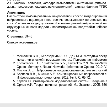
А.Е. Мисник - аспирант, кафедра вычислительной техники, филиал 
д.т.н., профессор, кафедра вычислительной техники, филиал ФГБОУ
Аннотация:
Рассмотрен комбинированный нейросетевой способ моделирования
нейросетевого подходов к построению совокупности логических, 
способ основан на двухуровневой композиционной нейросетевой мо
структурных ошибок модели и параметрической подстройки нейрос
уровне.
Страницы:
39-46
Список источников
Мешалкин В.П., Белозерский А.Ю., Дли М.И. Методика пост
металлургической промышленности // Прикладная информатика
Komartsova L.G., Strelchenko S.S., Lavrenkov Y.N. Neural-Netw
Optical Memory & Neural Networks (Information Optics). 2010. V.
Мисник А.Е. Нейросетевое моделирование систем теплоснабже
Борисов В.В., Мисник А.Е. Комбинированный нейросетевой 
Информационные технологии. 2012. № 7. С. 69-72.
Карпов Ю. Имитационное моделирование систем. Введение в м
Орлов А.И. Теория принятия решений. М.: Экзамен. 2005. 656