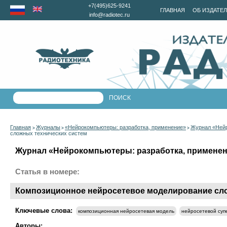
+7(495)625-9241
ГЛАВНАЯ
ОБ ИЗДАТЕ
info@radiotec.ru
Главная
Журналы
«Нейрокомпьютеры: разработка, применение»
Журнал «Нейр
>
>
>
сложных технических систем
Журнал «Нейрокомпьютеры: разработка, применени
Статья в номере:
Композиционное нейросетевое моделирование сло
Ключевые слова:
композиционная нейросетевая модель
нейросетевой суп
Авторы: