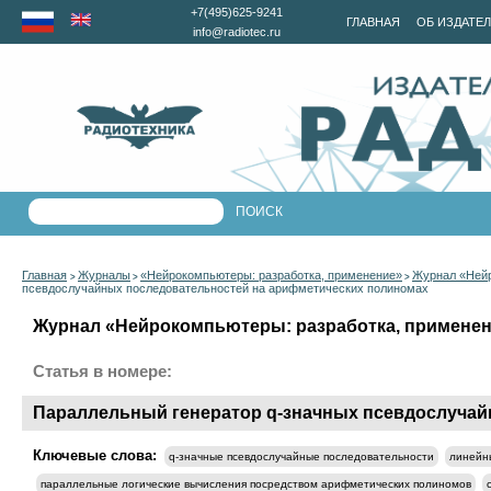
+7(495)625-9241
ГЛАВНАЯ
ОБ ИЗДАТЕ
info@radiotec.ru
Главная
Журналы
«Нейрокомпьютеры: разработка, применение»
Журнал «Нейр
>
>
>
псевдослучайных последовательностей на арифметических полиномах
Журнал «Нейрокомпьютеры: разработка, применени
Статья в номере:
Параллельный генератор q-значных псевдослучай
Ключевые слова:
q-значные псевдослучайные последовательности
линейн
параллельные логические вычисления посредством арифметических полиномов