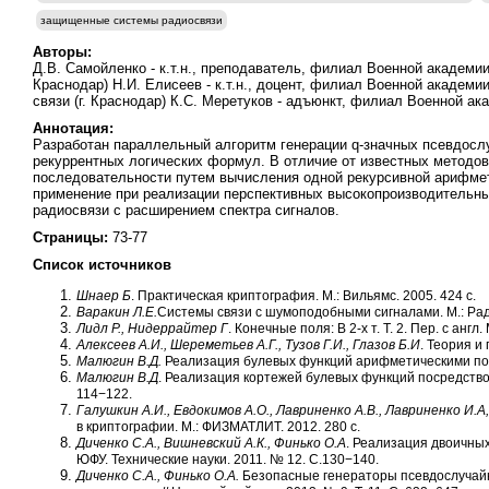
защищенные системы радиосвязи
Авторы:
Д.В. Самойленко - к.т.н., преподаватель, филиал Военной академии 
Краснодар) Н.И. Елисеев - к.т.н., доцент, филиал Военной академии
связи (г. Краснодар) К.С. Меретуков - адъюнкт, филиал Военной ака
Аннотация:
Разработан параллельный алгоритм генерации q-значных псевдос
рекуррентных логических формул. В отличие от известных методо
последовательности путем вычисления одной рекурсивной арифмет
применение при реализации перспективных высокопроизводительн
радиосвязи с расширением спектра сигналов.
Страницы:
73-77
Список источников
Шнаер Б
. Практическая криптография. М.: Вильямс. 2005. 424 с.
Варакин Л.Е.
Системы связи с шумоподобными сигналами. М.: Радио
Лидл Р., Нидеррайтер Г
. Конечные поля: В 2-х т. Т. 2. Пер. с англ.
Алексеев А.И., Шереметьев А.Г., Тузов Г.И., Глазов Б.И
. Теория и
Малюгин В.Д
.
Реализация булевых функций арифметическими пол
Малюгин В.Д
. Реализация кортежей булевых функций посредство
114−122.
Галушкин А.И., Евдокимов А.О., Лавриненко А.В., Лавриненко И.А,
в криптографии. М.: ФИЗМАТЛИТ. 2012. 280 с.
Диченко С.А., Вишневский А.К., Финько О.А
. Реализация двоичны
ЮФУ. Технические науки. 2011. № 12. С.130−140.
Диченко С.А., Финько О.А.
Безопасные генераторы псевдослучай