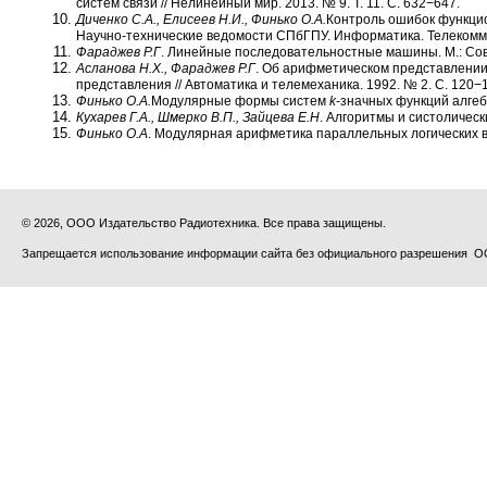
систем связи // Нелинейный мир. 2013. № 9. Т. 11. С. 632−647.
Диченко С.А., Елисеев Н.И., Финько О.А.
Контроль ошибок функци
Научно-технические ведомости СПбГПУ. Информатика. Телекоммуни
Фараджев Р.Г
. Линейные последовательностные машины. М.: Сове
Асланова Н.Х., Фараджев Р.Г
. Об арифметическом представлении
представления // Автоматика и телемеханика. 1992. № 2. С. 120−
Финько О.А.
Модулярные формы систем
k
-значных функций алгеб
Кухарев Г.А., Шмерко В.П., Зайцева Е.Н
. Алгоритмы и систолическ
Финько О.А
. Модулярная арифметика параллельных логических вы
© 2026, ООО Издательство Радиотехника. Все права защищены.
Запрещается использование информации сайта без официального разрешения О