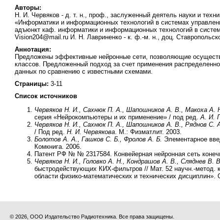
Авторы:
Н. И. Червяков - д. т. н., проф., заслуженный деятель науки и т
«Информатики и информационных технологий в системах управления»
адъюнкт каф. информатики и информационных технологий в системах
Vision204@mail.ru И. Н. Лавриненко - к. ф.-м. н., доц. Ставропольс
Аннотация:
Предложены эффективные нейронные сети, позволяющие осуществл
классов. Предложенный подход за счет применения распределенно
данных по сравнению с известными схемами.
Страницы:
3-11
Список источников
Червяков Н. И., Сахнюк П. А., Шапошников А. В., Макоха А. Н
серия «Нейрокомпьютеры и их применение» / под ред.
А. И. 
Червяков Н. И., Сахнюк П. А., Шапошников А. В., Ряднов С. А
/ Под ред.
Н. И. Червякова
. М.: Физматлит. 2003.
Болотов А. А., Гашков С. Б., Фролов А. Б.
Элементарное введ
Комкнига. 2006.
Патент РФ № № 2317584. Конвейерная нейронная сеть конеч
Червяков Н. И., Головко А. Н., Кондрашов А. В., Сляднев В. В
быстродействующих КИХ-фильтров // Мат. 52 научн.-метод.
области физико-математических и технических дисциплин». Ст
© 2026, ООО Издательство Радиотехника. Все права защищены.