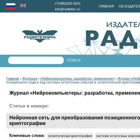
+7(495)625-9241
ГЛАВНАЯ
ОБ ИЗДАТЕ
info@radiotec.ru
Главная
Журналы
«Нейрокомпьютеры: разработка, применение»
Журнал «Нейр
>
>
>
позиционного кода в код системы остаточных классов в эллиптической криптогра
Журнал «Нейрокомпьютеры: разработка, применени
Статья в номере:
Нейронная сеть для преобразования позиционного
криптографии
Ключевые слова:
эллиптическая криптография
система остаточных классов