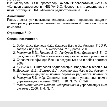
В.И. Меркулов - к.т.н., профессор, начальник лаборатории, ОАО «К
«Концерн радиостроения «ВЕГА» В.С. Чернов - к.т.н., доцент, гл. с
науч. сотрудник, ОАО «Концерн радиостроения «ВЕГА»
Аннотация:
Рассмотрены пути повышения информативности процесса наведени
траекторное управления самолетом с повышенной точностью, и пр
самолета.
Страницы:
3-10
Список источников
Бабич В.К., Баханов Л.Е., Карпеев В.И. и др.
Авиация ПВО Рос
завтра / под ред.
Е.А.
Федосова
. М.: Дрофа. 2001.
Меркулов В.И., Чернов В.С., Гандурин В.А., Дрогалин В.В., 
гражданских ВУЗов и научно-исследовательских организаций
Справочник офицера Военно-воздушных сил и войск противо
2009.
Кузьмин С.З.
Цифровая радиолокация. Введение в теорию. Ки
Дрогалин В.В., Ефимов В.А., Канащенков А.И. и др
. Алгорит
угломерных двухпозиционных бортовых радиолокационных си
Меркулов В
.
И. и др
. Способы траекторного управления набл
управляющие системы. 2012. Т. 10. № ??. С. 3-9.
Математические модели информационно
-управляющих сист
системы. 2006. Т. 4. № 7.