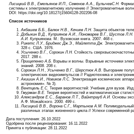
Лисицкий В.В., Емельянов И.П., Семенов А.А., БулычевС.Н.
Формал
системы к электромагнитному излучению // Электромагнитные волны
DOI: https://doi.org/10.18127/j15604128-202206-08
Список источников
Акбашев Б.Б.
,
Балюк Н.В.
,
Кечиев Л.Н.
Защита объектов телек
Добыкин В.Д.
,
Куприянов А.И.
,
Пономарев В.Г.
,
Шустов Л.Н
А.И. Куприянова
. М.: Вузовская книга. 2007. 468 с.
Рикетс Л.У.
,
Бриджес Дж.Э.
,
Майлетта Дж.
Электромагнитны
328 с. США. 1976.
Усыченко В.Г.
,
Сорокин Л.Н.
Стойкость сверхвысокочастотных
2017. 288 с.
Прищепенко А.Б.
Взрывы и волны. Взрывные источники элект
знаний. 2008. 208 с.
Сорокин Л.Н.
,
Усыченко В.Г.
,
Шерстюк А.В.
Выгорание полуп
электрических видеоимпульсов // Радиотехника и электроника
Акишин А.И.
,
Новиков Л.С.
Электризация космических аппарато
астрономия». № 3).
Вентцель Е.С.
Теория вероятностей: Учебник для вузов. Изд
Гмурман В.Е.
Теория вероятностей и математическая статистик
Александров Е.С.
,
Баранов Л.Т.
,
Вайнтрауб А.И.
Основы эксп
А.Ф. Можайского. 2000. 499 с.
Лисицкий В.В., Ворона С.Г., Мартынов А.М.
Полимодельный к
различных этапах жизненного цикла // Успехи современной р
Дата поступления:
26.10.2022
Одобрена после рецензирования:
16.11.2022
Принята к публикации:
28.11.2022