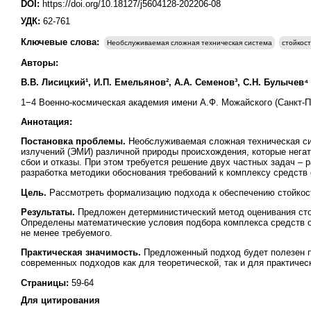
DOI:
https://doi.org/10.18127/j5604128-202206-08
УДК:
62-761
Ключевые слова:
Необслуживаемая сложная техническая система
стойкост
Авторы:
В.В. Лисицкий¹, И.П. Емельянов², А.А. Семенов³, С.Н. Булычев⁴
1−4 Военно-космическая академия имени А.Ф. Можайского (Санкт-Пе
Аннотация:
Постановка проблемы.
Необслуживаемая сложная техническая си
излучений (ЭМИ) различной природы происхождения, которые нега
сбои и отказы. При этом требуется решение двух частных задач –
разработка методики обоснования требований к комплексу средств 
Цель.
Рассмотреть формализацию подхода к обеспечению стойкост
Результаты.
Предложен детерминистический метод оценивания сто
Определены математические условия подбора комплекса средств 
не менее требуемого.
Практическая значимость.
Предложенный подход будет полезен 
современных подходов как для теоретической, так и для практичес
Страницы:
59-64
Для цитирования