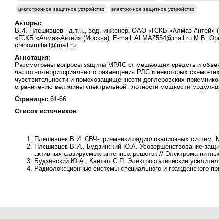
циклотронное защитное устройство
электронное защитное устройство
Авторы:
В.И. Плешивцев - д.т.н., вед. инженер, ОАО «ГСКБ «Алмаз-Антей» (М
«ГСКБ «Алмаз-Антей» (Москва). E-mail: ALMAZ554@mail.ru М.Б. Оре
orehovmihail@mail.ru
Аннотация:
Рассмотрены вопросы защиты МРЛС от мешающих средств и объект
частотно-территориального размещения РЛС и некоторых схемо-т
чувствительности и помехозащищенности доплеровских приемнико
ограничению величины спектральной плотности мощности модуляци
Страницы:
61-66
Список источников
Плешивцев В.И
. СВЧ-приемники радиолокационных систем. М
Плешивцев В.И., Будзинский Ю.А
. Усовершенствование защ
активных фазируемых антенных решеток // Электромагнитные
Будзинский Ю.А., Кантюк С.П
. Электростатические усилители
Радиолокационные системы специального и гражданского прим