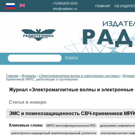
+7(495)625-9241
ГЛАВНАЯ
ОБ ИЗДАТЕ
info@radiotec.ru
Главная
Журналы
«Электромагнитные волны и электронные системы»
Журнал 
>
>
>
приемников МРЛС, работающих в группировке
Журнал «Электромагнитные волны и электронные с
Статья в номере:
ЭМС и помехозащищенность СВЧ-приемников МРЛС
Ключевые слова:
МРЛС-многофункциональная РЛС
диаграмма направленн
циклотронно-защищенный комплексированный усилитель
электромагнитная сов