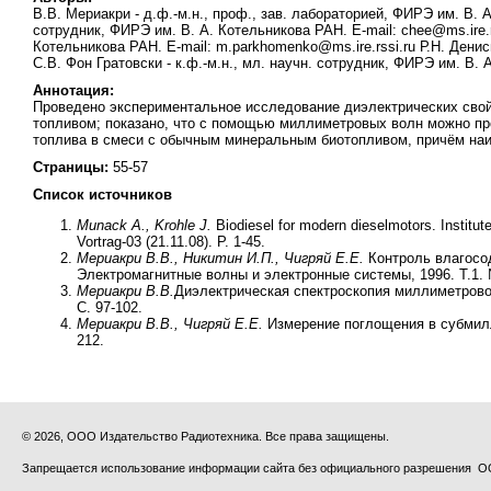
В.В. Мериакри - д.ф.-м.н., проф., зав. лабораторией, ФИРЭ им. В. А.
сотрудник, ФИРЭ им. В. А. Котельникова РАН. E-mail: chee@ms.ire.rs
Котельникова РАН. E-mail: m.parkhomenko@ms.ire.rssi.ru Р.Н. Денис
C.В. Фон Гратовски - к.ф.-м.н., мл. научн. сотрудник, ФИРЭ им. В. 
Аннотация:
Проведено экспериментальное исследование диэлектрических свой
топливом; показано, что с помощью миллиметровых волн можно п
топлива в смеси с обычным минеральным биотопливом, причём наи
Страницы:
55-57
Список источников
Munack A., Krohle J.
Biodiesel for modern dieselmotors. Institut
Vortrag-03 (21.11.08). P. 1-45.
Мериакри В.В., Никитин И.П., Чигряй Е.Е.
Контроль влагосо
Электромагнитные волны и электронные системы, 1996. Т.1. 
Мериакри В.В.
Диэлектрическая спектроскопия миллиметровог
С. 97-102.
Мериакри В.В., Чигряй Е.Е.
Измерение поглощения в субмилли
212.
© 2026, ООО Издательство Радиотехника. Все права защищены.
Запрещается использование информации сайта без официального разрешения О