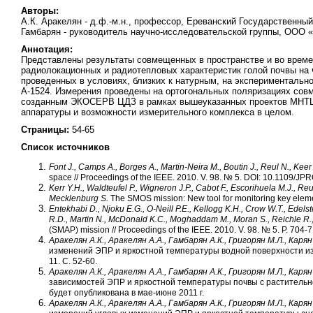
Авторы:
А.К. Аракелян - д.ф.-м.н., профеcсор, Ереванский Государственны
Гамбарян - руководитель научно-исследовательской группы, ОО
Аннотация:
Представлены результаты совмещенных в пространстве и во време
радиолокационных и радиотепловых характеристик голой почвы на 
проведенных в условиях, близких к натурным, на экспериментальн
А-1524. Измерения проведены на ортогональных поляризациях сов
созданным ЭКОСЕРВ ЦДЗ в рамках вышеуказанных проектов МНТЦ.
аппаратуры и возможности измерительного комплекса в целом.
Страницы:
54-65
Список источников
Font J., Camps A., Borges A., Martin-Neira M., Boutin J., Reul N., Kee
space // Proceedings of the IEEE. 2010. V. 98. № 5. DOI: 10.1109/J
Kerr Y.H., Waldteufel P., Wigneron J.P., Cabot F., Escorihuela M.J., Reu
Mecklenburg S.
The SMOS mission: New tool for monitoring key eleme
Entekhabi D., Njoku E.G., O-Neill P.E., Kellogg K.H., Crow W.T., Edelst
R.D., Martin N., McDonald K.C., Moghaddam M., Moran S., Reichle R.,
(SMAP) mission // Proceedings of the IEEE. 2010. V. 98. № 5. P. 70
Аракелян А.К., Аракелян А.А., Гамбарян А.К., Григорян М.Л., Карян
изменений ЭПР и яркостной температуры водной поверхности из-
11. С. 52-60.
Аракелян А.К., Аракелян А.А., Гамбарян А.К., Григорян М.Л., Карян
зависимостей ЭПР и яркостной температуры почвы с растительн
будет опубликована в мае-июне 2011 г.
Аракелян А.К., Аракелян А.А., Гамбарян А.К., Григорян М.Л., Карян 