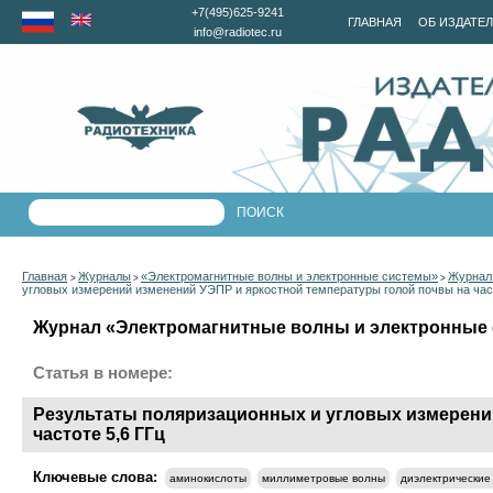
+7(495)625-9241
ГЛАВНАЯ
ОБ ИЗДАТЕ
info@radiotec.ru
Главная
Журналы
«Электромагнитные волны и электронные системы»
Журнал 
>
>
>
угловых измерений изменений УЭПР и яркостной температуры голой почвы на част
Журнал «Электромагнитные волны и электронные с
Статья в номере:
Результаты поляризационных и угловых измерени
частоте 5,6 ГГц
Ключевые слова:
аминокислоты
миллиметровые волны
диэлектрические