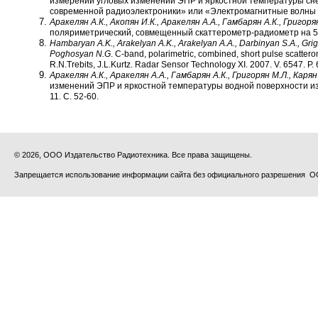
измерений угловых изменений ЭПР и яркостной температуры снежн
современной радиоэлектроники» или «Электромагнитные волны и 
Аракелян А.К., Акопян И.К., Аракелян А.А., Гамбарян А.К., Григорян
поляриметрический, совмещенный скаттерометр-радиометр на 5.6 
Hambaryan A.K., Arakelyan A.K., Arakelyan A.A., Darbinyan S.A., Gri
Poghosyan N.G
. C-band, polarimetric, combined, short pulse scattero
R.N.Trebits, J.L.Kurtz. Radar Sensor Technology XI. 2007. V. 6547. P
Аракелян А.К., Аракелян А.А., Гамбарян А.К., Григорян М.Л., Карян 
изменений ЭПР и яркостной температуры водной поверхности из-
11. С. 52-60.
© 2026, ООО Издательство Радиотехника. Все права защищены.
Запрещается использование информации сайта без официального разрешения О