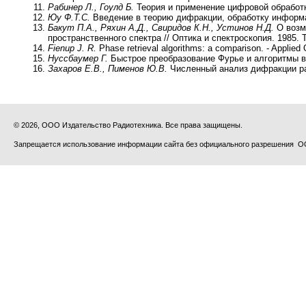
Рабинер Л., Гоулд Б.
Теория и применение цифровой обработки
Юу Ф.Т.С.
Введение в теорию дифракции, обработку информа
Бакут П.А., Ряхин А.Д., Свиридов К.Н., Устинов Н.Д.
О возм
пространственного спектра // Оптика и спектроскопия. 1985. Т.
Fienup J. R.
Phase retrieval algorithms: a comparison. - Applied 
Нуссбаумер Г.
Быстрое преобразование Фурье и алгоритмы вы
Захаров Е.В., Пименов Ю.В.
Численный анализ дифракции рад
© 2026, ООО Издательство Радиотехника. Все права защищены.
Запрещается использование информации сайта без официального разрешения О