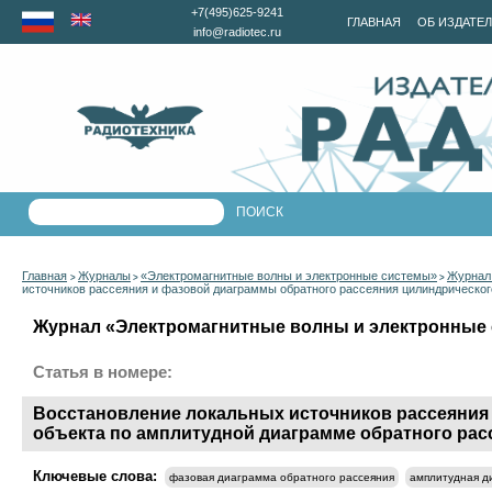
+7(495)625-9241
ГЛАВНАЯ
ОБ ИЗДАТЕ
info@radiotec.ru
Главная
Журналы
«Электромагнитные волны и электронные системы»
Журнал 
>
>
>
источников рассеяния и фазовой диаграммы обратного рассеяния цилиндрическог
Журнал «Электромагнитные волны и электронные с
Статья в номере:
Восстановление локальных источников рассеяния
объекта по амплитудной диаграмме обратного рас
Ключевые слова:
фазовая диаграмма обратного рассеяния
амплитудная д