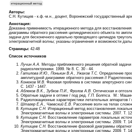
итерационный метод
Авторы:
С.Н. Кутищев - к.ф.-м.н., доцент, Воронежский государственный ар
Аннотация:
Доказана применимость итерационного метода для восстановления 
диаграммы обратного рассеяния цилиндрического объекта по ампл
задачи для бесконечного идеально проводящего цилиндра треугол
электромагнитной волны; указаны ограничения и возможности даль
Страницы:
42-48
Список источников
Лучин А.А.
Методы приближенного решения обратной задачи 
радиоэлектроники. 1999. № 8. С. 30 - 44.
Гатилова И.Ю., Понькин В.А., Ужахов Т.С.
Определение прос
амплитудной диаграмме обратного рассеяния // Радиотехника.
Конюков М.В.
Фазовая проблема в системах апертурного синте
С. 1437 - 1447.
Аблеков В.К., Зубков П.И., Фролов А.В.
Оптическая и оптоэле
Обратные задачи в оптике / под ред.
Г.П. Болтса.
М.: Машино
Радиолокационные характеристики летательных аппаратов / 
Штагер Е.А., Чаевский Е.В.
Рассеяние волн на телах сложно
Кутищев С.Н.
Итерационный метод восстановления локальны
Электромагнитные волны и электронные системы. 2007. Т. 12. 
Кутищев С.Н.
Восстановление параметров локальных источни
Электромагнитные волны и электронные системы. 2009. Т. 14. 
Кутищев С.Н.
Восстановление фазовой диаграммы обратного
Электромагнитные волны и электронные системы. 2009. Т. 14. 