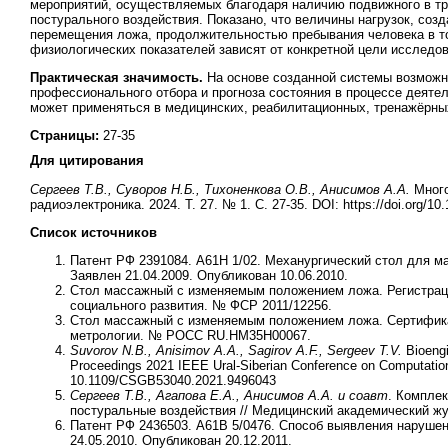
мероприятий, осуществляемых благодаря наличию подвижного в тр
постурального воздействия. Показано, что величины нагрузок, со
перемещения ложа, продолжительностью пребывания человека в том
физиологических показателей зависят от конкретной цели исследов
Практическая значимость.
На основе созданной системы возможн
профессионального отбора и прогноза состояния в процессе деяте
может применяться в медицинских, реабилитационных, тренажёрных
Страницы:
27-35
Для цитирования
Сергеев Т.В., Суворов Н.Б., Тихоненкова О.В., Анисимов А.А.
Мног
радиоэлектроника. 2024. T. 27. № 1. С. 27-35. DOI: https://doi.org/1
Список источников
Патент РФ 2391084. A61H 1/02. Механургический стол для м
Заявлен 21.04.2009. Опубликован 10.06.2010.
Стол массажный с изменяемым положением ложа. Регистрац
социального развития. № ФСР 2011/12256.
Стол массажный с изменяемым положением ложа. Сертифика
метрологии. № РОСС RU.HM35H00067.
Suvorov N.B., Anisimov A.A., Sagirov A.F., Sergeev T.V.
Bioengi
Proceedings 2021 IEEE Ural-Siberian Conference on Computatio
10.1109/CSGB53040.2021.9496043
Сергеев Т.В., Агапова Е.А., Анисимов А.А. и соавт
. Компле
постуральные воздействия // Медицинский академический журн
Патент РФ 2436503. A61B 5/0476. Способ выявления нарушен
24.05.2010. Опубликован 20.12.2011.