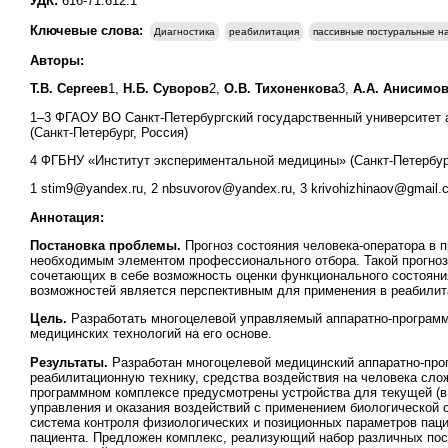
УДК:
616-71:612.1
Ключевые слова:
Диагностика
реабилитация
пассивные постуральные на
Авторы:
Т.В. Сергеев
1,
Н.Б. Суворов
2,
О.В. Тихоненкова
3,
А.А. Анисимо
1–3 ФГАОУ ВО Санкт-Петербургский государственный университет 
(Санкт-Петербург, Россия)
4 ФГБНУ «Институт экспериментальной медицины» (Санкт-Петербург
1 stim9@yandex.ru, 2 nbsuvorov@yandex.ru, 3 krivohizhinaov@gmail.
Аннотация:
Постановка проблемы.
Прогноз состояния человека-оператора в 
необходимым элементом профессионального отбора. Такой прогно
сочетающих в себе возможность оценки функционального состояния
возможностей является перспективным для применения в реабилит
Цель.
Разработать многоцелевой управляемый аппаратно-программ
медицинских технологий на его основе.
Результаты.
Разработан многоцелевой медицинский аппаратно-про
реабилитационную технику, средства воздействия на человека слож
программном комплексе предусмотрены устройства для текущей (в
управления и оказания воздействий с применением биологической о
система контроля физиологических и позиционных параметров паци
пациента. Предложен комплекс, реализующий набор различных пос