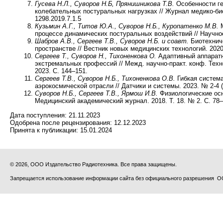
Гусева Н.Л., Суворов Н.Б, Прянишникова Т.В.
Особенности ге
колебательных постуральных нагрузках // Журнал медико-биол
1298.2019.7.1.5
Кузьмин А.Г., Титов Ю.А., Суворов Н.Б., Куропатенко М.В.
М
процессе динамических постуральных воздействий // Научное 
Шабров А.В., Сергеев Т.В., Суворов Н.Б. и соавт.
Биотехниче
пространстве // Вестник новых медицинских технологий. 2020.
Сергеев Т., Суворов Н., Тихоненкова О.
Адаптивный аппаратн
экстремальных профессий // Межд. научно-практ. конф. Тех
2023. С. 144–151.
Сергеев Т.В., Суворов Н.Б., Тихоненкова О.В.
Гибкая система
аэрокосмической отрасли // Датчики и системы. 2023. № 2-4 (
Суворов Н.Б., Сергеев Т.В., Ярмош И.В.
Физиологические осн
Медицинский академический журнал. 2018. Т. 18. № 2. С. 78
Дата поступления:
21.11.2023
Одобрена после рецензирования:
12.12.2023
Принята к публикации:
15.01.2024
© 2026, ООО Издательство Радиотехника. Все права защищены.
Запрещается использование информации сайта без официального разрешения О